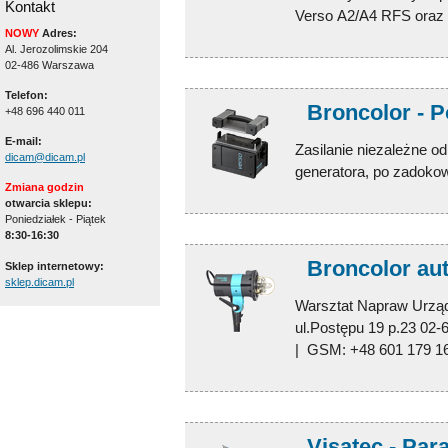
Kontakt
Verso A2/A4 RFS oraz .
NOWY
Adres:
Al. Jerozolimskie 204
02-486 Warszawa
Telefon:
Broncolor - 
+48 696 440 011
E-mail:
Zasilanie niezależne o
dicam@dicam.pl
generatora, po zadokow
Zmiana godzin
otwarcia sklepu:
Poniedziałek - Piątek
8:30-16:30
Broncolor au
Sklep internetowy:
sklep.dicam.pl
Warsztat Napraw Urząd
ul.Postępu 19 p.23 02-
| GSM: +48 601 179 1
Visatec - Par