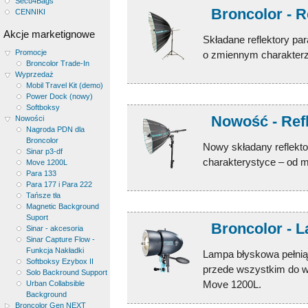
Secu4Bags
Broncolor - R
CENNIKI
Akcje marketignowe
Składane reflektory pa
Promocje
o zmiennym charakterz
Broncolor Trade-In
Wyprzedaż
Mobil Travel Kit (demo)
Power Dock (nowy)
Softboksy
Nowość - Refl
Nowości
Nagroda PDN dla
Broncolor
Nowy składany reflekto
Sinar p3-df
charakterystyce – od m
Move 1200L
Para 133
Para 177 i Para 222
Tańsze tła
Magnetic Background
Suport
Broncolor - 
Sinar - akcesoria
Sinar Capture Flow -
Funkcja Nakładki
Lampa błyskowa pełniąc
Softboksy Ezybox II
przede wszystkim do w
Solo Backround Support
Move 1200L.
Urban Collabsible
Background
Broncolor Gen NEXT