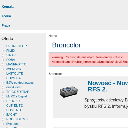
Kontakt
Teoria
Praca
Home
Oferta
Broncolor
BRONCOLOR
FiiLEX
SINAR
warning: Creating default object from empty value in
FOBA
/home/dicam.pl/public_html/sites/all/modules/i18n/i18
MANFROTTO
AVENGER
LASTOLITE
Broncolor
CHIMERA
Nowość - Now
B&W outdoor.cases
easyCover
RFS 2.
TRIGGERTRAP
McROY Digital
Sprzęt oświetleniowy 
REDGED
błysku RFS 2. Informuj
CLIK ELITE
DUST-AID
BACHT
RODENSTOCK
iPro Lens