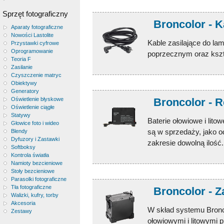
Sprzęt fotograficzny
Broncolor - K
Aparaty fotograficzne
Nowości Lastolite
Kable zasilające do la
Przystawki cyfrowe
Oprogramowanie
poprzecznym oraz kszt
Teoria F
Zasilanie
Czyszczenie matryc
Obiektywy
Generatory
Broncolor - R
Oświetlenie błyskowe
Oświetlenie ciągłe
Statywy
Baterie ołowiowe i lit
Głowice foto i wideo
są w sprzedaży, jako 
Blendy
Dyfuzory i Zastawki
zakresie dowolną ilość.
Softboksy
Kontrola światła
Namioty bezcieniowe
Stoły bezcieniowe
Parasolki fotograficzne
Tła fotograficzne
Broncolor - Z
Walizki, kufry, torby
Akcesoria
W skład systemu Bronc
Zestawy
ołowiowymi i litowymi