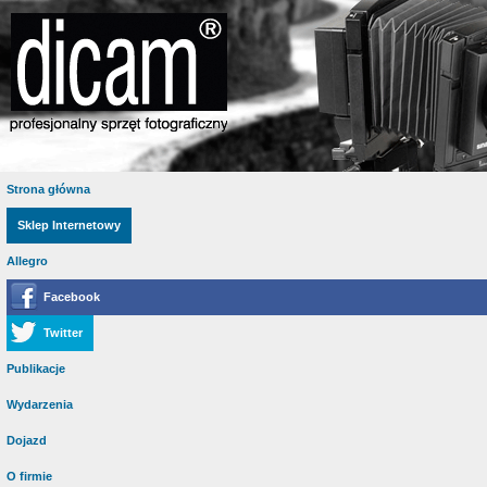
Strona główna
Sklep Internetowy
Allegro
Facebook
Twitter
Publikacje
Wydarzenia
Dojazd
O firmie