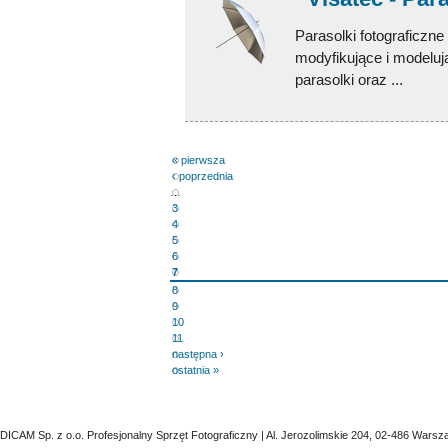
Parasolki fotograficzn
modyfikujące i modelują
parasolki oraz ...
« pierwsza
‹ poprzednia
…
3
4
5
6
7
8
9
10
11
następna ›
ostatnia »
DICAM Sp. z o.o. Profesjonalny Sprzęt Fotograficzny | Al. Jerozolimskie 204, 02-486 Warsz