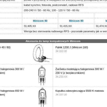
kabel synchro, fotocela, podczerwień, radiowe RFS
200-240 V / 50 - 60 Hz; 100 - 120 V / 50 - 60 Hz
Minicom 40
Minicom 80
M
31.405.XX
31.415.XX
31.474.X
Wersja bez sterowania radiowego RFS - pozostałe parametry jak w wer
Akcesoria do lamp kompaktowych Minicom
m 40 / 80)
Palnik 1200 J (Minicom 160)
34.310.00
 halogenowa 300 W /
Żarówka modelująca halogenowa 300 W /
kiem)
230 V (z bezpiecznikiem)
34.233.XX
 halogenowa 650 W /
Kopułka zabezpieczająca 5500 K matowa
kiem)
34.337.00