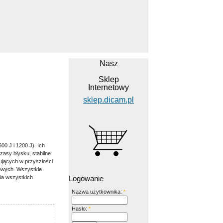
Nasz
Sklep
Internetowy
sklep.dicam.pl
0 J i 1200 J). Ich
zasy błysku, stabilne
ujących w przyszłości
owych. Wszystkie
Logowanie
ia wszystkich
Nazwa użytkownika:
*
Hasło:
*