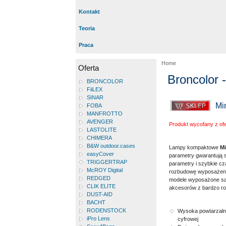
Kontakt
Teoria
Praca
Home
Oferta
Broncolor
BRONCOLOR
FiiLEX
SINAR
Mi
FOBA
MANFROTTO
AVENGER
Produkt wycofany z ofe
LASTOLITE
CHIMERA
B&W outdoor.cases
Lampy kompaktowe
M
easyCover
parametry gwarantują s
TRIGGERTRAP
parametry i szybkie cz
McROY Digital
rozbudowę wyposażenia
REDGED
modele wyposażone są 
CLIK ELITE
akcesorów z bardzo ro
DUST-AID
BACHT
RODENSTOCK
Wysoka powtarzalno
iPro Lens
cyfrowej