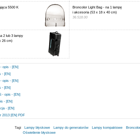
jąca 5500 K
Broncolor Light Bag - na 1 lampę
i akcesoria (53 x 18 x 40 cm)
36.518.00
na 2 lub 3 lampy
 x 26 cm)
 opis - [EN]
s - [EN]
 opis - [EN]
s - [EN]
- opis - [EN]
is - [EN]
cja - [EN]
or 2013 [EN] PDF
Tagi
Lampy błyskowe
Lampy do generatorów
Lampy kompaktowe
Broncolo
Oświetlenie błyskowe