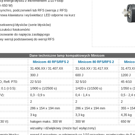
ji energii błysku z inkrementem 1/10 f-stop
en 650 W)
synchro, podczerwień lub RFS (wersja z RFS)
onowa klawiatura i wyświetlacz LED odporne na kurz
sekwencji błysków (serie błysków)
czułości fotokomórki
sowanie do napięcia zasilającego
y wersji podstawowej do wersji RFS
Dane techniczne lamp kompaktowych Minicom
Minicom 40 RFS/RFS 2
Minicom 80 RFS/RFS 2
Minico
31.406.XX / 31.407.XX
31.416.XX / 31.417.XX
31.473.XX
300 J
600 J
1200 J
, Refl. P70:
22 5/10
32 5/10
45 4/10
0.1 (t 0.5):
1/900 s (1/2500 s)
1/420 s (1/1500 s)
1/350 s (
V):
0,3 - 0,9 s
0,4 - 1,4 s
0,5 - 2,4 
2
2
2
286 x 154 x 194 mm
286 x 154 x 194 mm
355 × 15
3 kg
3,3 kg
4,35 kg
230 V):
halogen maks. 300 W
300 W
650 W
wizualny i dźwiękowy (może być wyłączony)
ergią błysku:
ponad 4 przysłony, w odstępach co 1/10 przysłony, przełączalny do 5 p