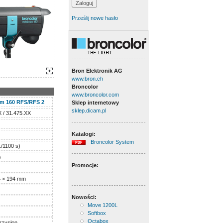
Prześlij nowe hasło
Bron Elektronik AG
www.bron.ch
Broncolor
www.broncolor.com
m 160 RFS/RFS 2
Sklep internetowy
sklep.dicam.pl
 / 31.475.XX
Katalogi:
Broncolor System
1/1100 s)
s
Promocje:
4 × 194 mm
Nowości:
Move 1200L
Softbox
Octabox
rzysłon