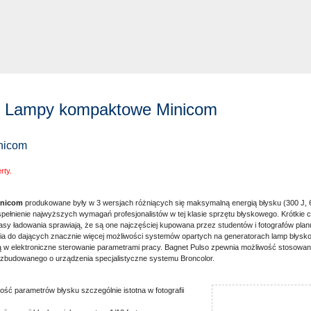
 - Lampy kompaktowe Minicom
nicom
rty.
inicom
produkowane były w 3 wersjach różniących się maksymalną energią błysku (300 J, 60
pełnienie najwyższych wymagań profesjonalistów w tej klasie sprzętu błyskowego. Krótkie c
asy ładowania sprawiają, że są one najczęściej kupowana przez studentów i fotografów plan
 do dających znacznie więcej możliwości systemów opartych na generatorach lamp błysk
w elektroniczne sterowanie parametrami pracy. Bagnet Pulso zpewnia możliwość stosowan
zbudowanego o urządzenia specjalistyczne systemu Broncolor.
ść parametrów błysku szczególnie istotna w fotografii