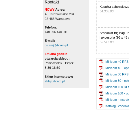
Kontakt
Kopułka zabezpiecza
NOWY
Adres:
34.336.00
Al. Jerozolimskie 204
02-486 Warszawa
Telefon:
+48 696 440 011
Broncolor Big Bag - 
i akcesoria (96 x 45
E-mail:
36.517.00
dicam@dicam.pl
Zmiana godzin
otwarcia sklepu:
Minicom 40 RFS -
Poniedziałek - Piątek
8:30-16:30
Minicom 40 - opi
Minicom 80 RFS -
Sklep internetowy:
Minicom 80 - opi
sklep.dicam.pl
Minicom 160 RFS 
Minicom 160 - op
Minicom - instruk
Katalog Broncol