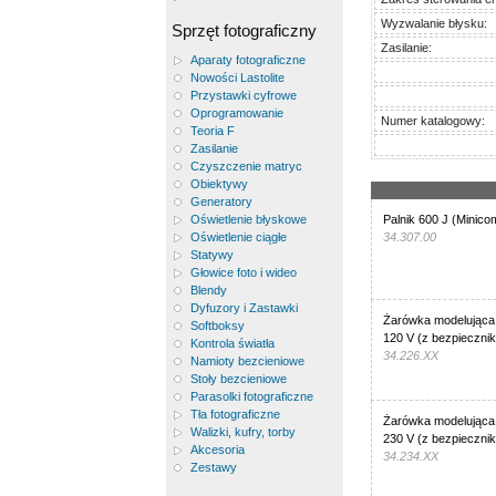
Wyzwalanie błysku:
Sprzęt fotograficzny
Zasilanie:
Aparaty fotograficzne
Nowości Lastolite
Przystawki cyfrowe
Oprogramowanie
Numer katalogowy:
Teoria F
Zasilanie
Czyszczenie matryc
Obiektywy
Generatory
Oświetlenie błyskowe
Palnik 600 J (Minico
Oświetlenie ciągłe
34.307.00
Statywy
Głowice foto i wideo
Blendy
Dyfuzory i Zastawki
Żarówka modelująca
Softboksy
120 V (z bezpieczni
Kontrola światła
34.226.XX
Namioty bezcieniowe
Stoły bezcieniowe
Parasolki fotograficzne
Tła fotograficzne
Żarówka modelująca
Walizki, kufry, torby
230 V (z bezpieczni
Akcesoria
34.234.XX
Zestawy