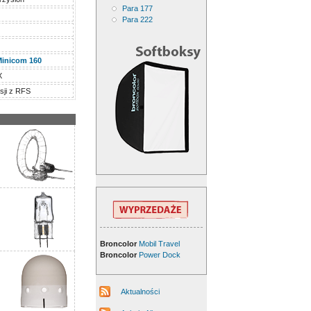
Para 177
Para 222
inicom 160
X
sji z RFS
Broncolor
Mobil Travel
Broncolor
Power Dock
Aktualności