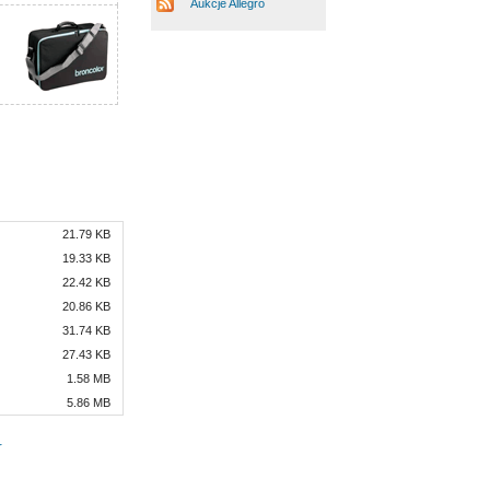
Aukcje Allegro
21.79 KB
19.33 KB
22.42 KB
20.86 KB
31.74 KB
27.43 KB
1.58 MB
5.86 MB
r