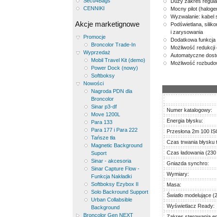
Secu4Bags
Duży zakres regulac
CENNIKI
Mocny pilot (halog
Wyzwalanie: kabel 
Akcje marketignowe
Podświetlana, silik
i zarysowania
Promocje
Dodatkowa funkcja 
Broncolor Trade-In
Możliwość redukcji 
Wyprzedaż
Automatyczne dosto
Mobil Travel Kit (demo)
Możliwość rozbudow
Power Dock (nowy)
Softboksy
Nowości
Nagroda PDN dla
Broncolor
Sinar p3-df
Numer katalogowy:
Move 1200L
Energia błysku:
Para 133
Para 177 i Para 222
Przesłona 2m 100 ISO
Tańsze tła
Czas trwania błysku t 
Magnetic Background
Czas ładowania (230 
Suport
Sinar - akcesoria
Gniazda synchro:
Sinar Capture Flow -
Wymiary:
Funkcja Nakładki
Softboksy Ezybox II
Masa:
Solo Backround Support
Światło modelujące (
Urban Collabsible
Wyświetlacz Ready:
Background
Broncolor Gen NEXT
Zakres sterowania en