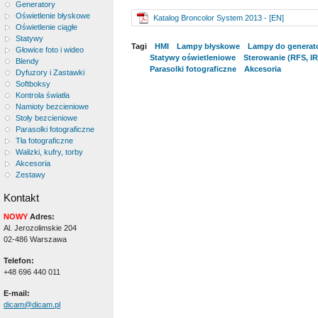
Generatory
Oświetlenie błyskowe
Katalog Broncolor System 2013 - [EN]
Oświetlenie ciągłe
Statywy
Tagi
HMI
Lampy błyskowe
Lampy do generat
Głowice foto i wideo
Statywy oświetleniowe
Sterowanie (RFS, IR
Blendy
Parasolki fotograficzne
Akcesoria
Dyfuzory i Zastawki
Softboksy
Kontrola światła
Namioty bezcieniowe
Stoły bezcieniowe
Parasolki fotograficzne
Tła fotograficzne
Walizki, kufry, torby
Akcesoria
Zestawy
Kontakt
NOWY
Adres:
Al. Jerozolimskie 204
02-486 Warszawa
Telefon:
+48 696 440 011
E-mail:
dicam@dicam.pl