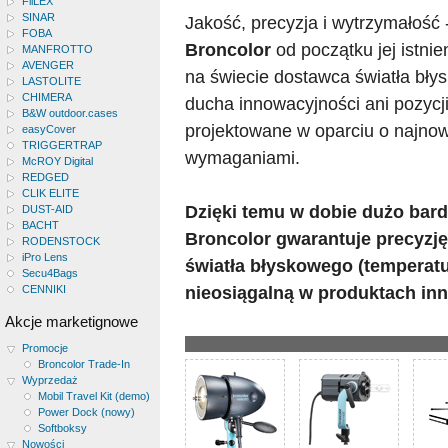
FiiLEX
SINAR
Jakość, precyzja i wytrzymałość 
FOBA
Broncolor
od początku jej istni
MANFROTTO
AVENGER
na świecie dostawca światła bły
LASTOLITE
CHIMERA
ducha innowacyjności ani pozycji
B&W outdoor.cases
projektowane w oparciu o najnow
easyCover
TRIGGERTRAP
wymaganiami.
McROY Digital
REDGED
CLIK ELITE
Dzięki temu w dobie dużo bardz
DUST-AID
BACHT
Broncolor gwarantuje precyzj
RODENSTOCK
iPro Lens
światła błyskowego (temperatu
Secu4Bags
nieosiągalną w produktach in
CENNIKI
Akcje marketignowe
Promocje
Broncolor Trade-In
Wyprzedaż
Mobil Travel Kit (demo)
Power Dock (nowy)
Softboksy
Nowości