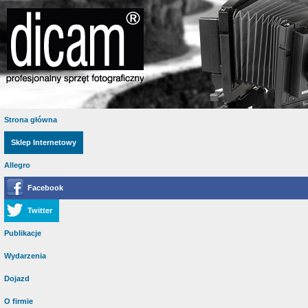
Strona główna
Sklep Internetowy
Allegro
Facebook
Twitter
Publikacje
Wydarzenia
Dojazd
O firmie