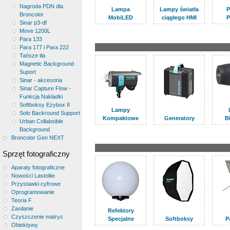
Nagroda PDN dla
Lampa
Lampy światła
P
Broncolor
MobiLED
ciągłego HMI
P
Sinar p3-df
Move 1200L
Para 133
Para 177 i Para 222
Tańsze tła
Magnetic Background
Suport
Sinar - akcesoria
Sinar Capture Flow -
Funkcja Nakładki
Softboksy Ezybox II
Lampy
Solo Backround Support
Kompaktowe
Generatory
B
Urban Collabsible
Background
Broncolor Gen NEXT
Sprzęt fotograficzny
Aparaty fotograficzne
Nowości Lastolite
Przystawki cyfrowe
Oprogramowanie
Teoria F
Zasilanie
Refektory
Czyszczenie matryc
Specjalne
Softboksy
P
Obiektywy