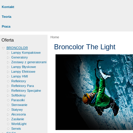
Kontakt
Teoria
Praca
Home
Oferta
Broncolor The Light
BRONCOLOR
Lampy Kompaktowe
Generatory
Zestawy z generatorami
Lampy Błyskowe
Lampy Efektowe
Lampy HMI
Reflektory
Reflektory Para
Reflektory Specjalne
Softboksy
Parasolki
Sterowanie
Statywy
Akcesoria
Zasilanie
WorldLight
Serwis