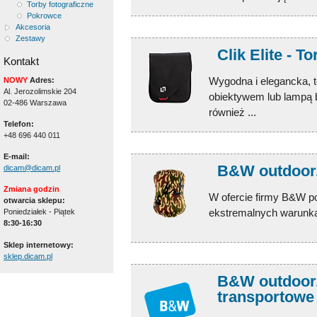
Torby fotograficzne
Pokrowce
Akcesoria
Zestawy
Clik Elite - T
Kontakt
Wygodna i elegancka, 
NOWY
Adres:
Al. Jerozolimskie 204
obiektywem lub lampą 
02-486 Warszawa
również ...
Telefon:
+48 696 440 011
E-mail:
B&W outdoor.
dicam@dicam.pl
Zmiana godzin
W ofercie firmy B&W p
otwarcia sklepu:
ekstremalnych warunk
Poniedziałek - Piątek
8:30-16:30
Sklep internetowy:
sklep.dicam.pl
B&W outdoor.c
transportowe