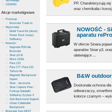
Secu4Bags
PP. Charakteryzują się
CENNIKI
oraz chemikalia i koroz
Akcje marketignowe
Promocje
Broncolor Trade-In
Wyprzedaż
NOWOŚĆ - Sina
Mobil Travel Kit (demo)
aparatu rePr
Power Dock (nowy)
Softboksy
Nowości
W ofercie Sinara pojaw
Nagroda PDN dla
aparatów Sinar p3. ora
Broncolor
ułatwiające ...
Sinar p3-df
Move 1200L
Para 133
Para 177 i Para 222
Tańsze tła
B&W outdoor.
Magnetic Background
Suport
Sinar - akcesoria
Doskonała ochrona dla
Sinar Capture Flow -
odtwarzaczy, smartfonó
Funkcja Nakładki
Softboksy Ezybox II
kolorze czarnym – wyko
Solo Backround Support
Urban Collabsible
Background
Broncolor Gen NEXT