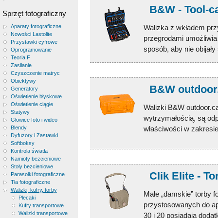
B&W - Tool-c
Sprzęt fotograficzny
Walizka z wkładem prz
Aparaty fotograficzne
Nowości Lastolite
przegrodami umożliwia 
Przystawki cyfrowe
sposób, aby nie obijały
Oprogramowanie
Teoria F
Zasilanie
Czyszczenie matryc
Obiektywy
B&W outdoor.c
Generatory
Oświetlenie błyskowe
Oświetlenie ciągłe
Walizki B&W outdoor.ca
Statywy
wytrzymałością, są odp
Głowice foto i wideo
właściwości w zakresie 
Blendy
Dyfuzory i Zastawki
Softboksy
Kontrola światła
Namioty bezcieniowe
Stoły bezcieniowe
Clik Elite - 
Parasolki fotograficzne
Tła fotograficzne
Walizki, kufry, torby
Małe „damskie” torby f
Plecaki
przystosowanych do apa
Kufry transportowe
Walizki transportowe
30 i 20 posiadają dodat