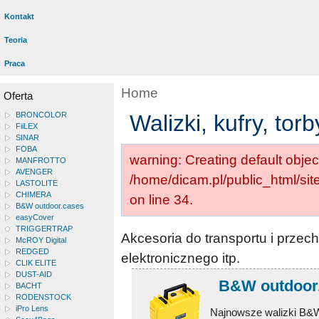
Kontakt
Teoria
Praca
Home
Oferta
BRONCOLOR
Walizki, kufry, torb
FiiLEX
SINAR
FOBA
warning: Creating default objec
MANFROTTO
AVENGER
/home/dicam.pl/public_html/si
LASTOLITE
CHIMERA
on line 34.
B&W outdoor.cases
easyCover
TRIGGERTRAP
Akcesoria do transportu i przec
McROY Digital
REDGED
elektronicznego itp.
CLIK ELITE
DUST-AID
B&W outdoor.
BACHT
RODENSTOCK
iPro Lens
Najnowsze walizki B&W