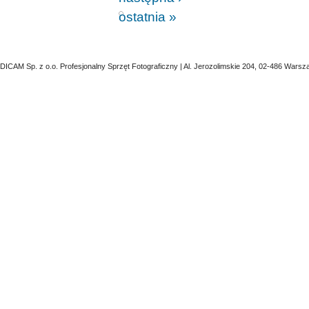
ostatnia »
DICAM Sp. z o.o. Profesjonalny Sprzęt Fotograficzny | Al. Jerozolimskie 204, 02-486 Warsz