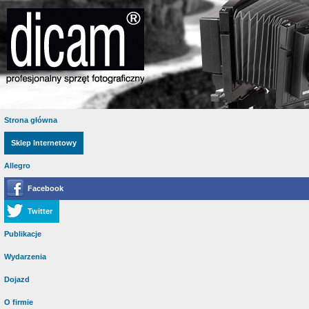
Strona główna
Sklep Internetowy
Allegro
Facebook
Twitter
Publikacje
Wydarzenia
Dojazd
O firmie