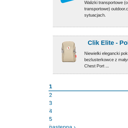
Walizki transportowe (
transportowe) outdoor.
sytuacjach.
Clik Elite - 
Niewielki elegancki po
bezlusterkowce z mały
Chest Port ...
1
2
3
4
5
następna ›