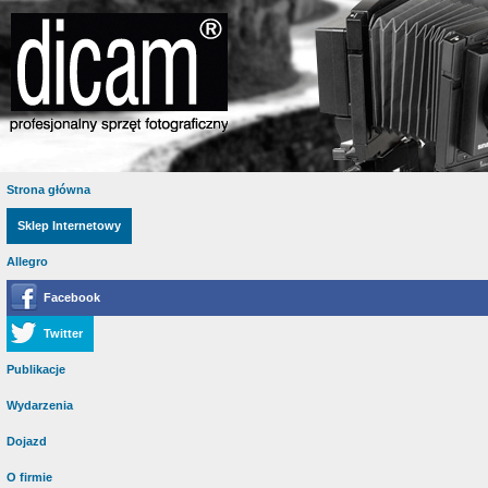
Strona główna
Sklep Internetowy
Allegro
Facebook
Twitter
Publikacje
Wydarzenia
Dojazd
O firmie