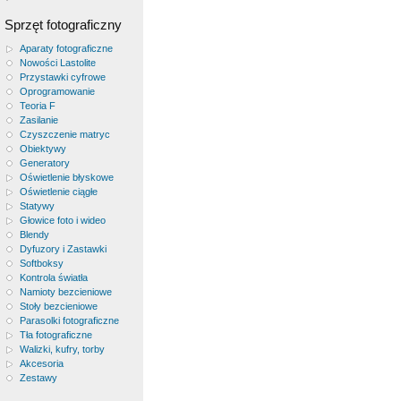
Sprzęt fotograficzny
Aparaty fotograficzne
Nowości Lastolite
Przystawki cyfrowe
Oprogramowanie
Teoria F
Zasilanie
Czyszczenie matryc
Obiektywy
Generatory
Oświetlenie błyskowe
Oświetlenie ciągłe
Statywy
Głowice foto i wideo
Blendy
Dyfuzory i Zastawki
Softboksy
Kontrola światła
Namioty bezcieniowe
Stoły bezcieniowe
Parasolki fotograficzne
Tła fotograficzne
Walizki, kufry, torby
Akcesoria
Zestawy