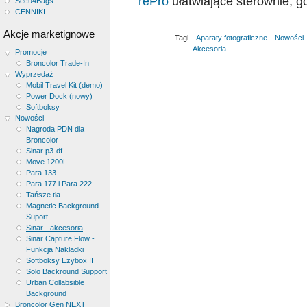
rePro
ułatwiające sterownie, g
Secu4Bags
CENNIKI
Akcje marketignowe
Tagi
Aparaty fotograficzne
Nowości
Akcesoria
Promocje
Broncolor Trade-In
Wyprzedaż
Mobil Travel Kit (demo)
Power Dock (nowy)
Softboksy
Nowości
Nagroda PDN dla
Broncolor
Sinar p3-df
Move 1200L
Para 133
Para 177 i Para 222
Tańsze tła
Magnetic Background
Suport
Sinar - akcesoria
Sinar Capture Flow -
Funkcja Nakładki
Softboksy Ezybox II
Solo Backround Support
Urban Collabsible
Background
Broncolor Gen NEXT