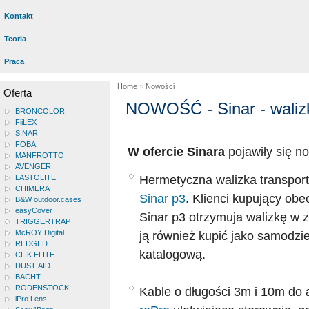
Kontakt
Teoria
Praca
Home
»
Nowości
Oferta
NOWOŚĆ - Sinar - walizk
BRONCOLOR
FiiLEX
SINAR
FOBA
W ofercie Sinara
pojawiły się n
MANFROTTO
AVENGER
Hermetyczna walizka transpor
LASTOLITE
CHIMERA
Sinar p3
. Klienci kupujący obe
B&W outdoor.cases
easyCover
Sinar p3 otrzymuja walizkę w 
TRIGGERTRAP
McROY Digital
ją również kupić jako samodzi
REDGED
katalogową.
CLIK ELITE
DUST-AID
BACHT
RODENSTOCK
Kable o długości 3m i 10m do
iPro Lens