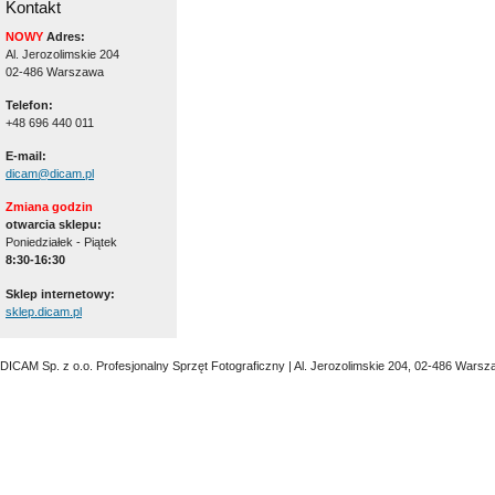
Kontakt
NOWY
Adres:
Al. Jerozolimskie 204
02-486 Warszawa
Telefon:
+48 696 440 011
E-mail:
dicam@dicam.pl
Zmiana godzin
otwarcia sklepu:
Poniedziałek - Piątek
8:30-16:30
Sklep internetowy:
sklep.dicam.pl
DICAM Sp. z o.o. Profesjonalny Sprzęt Fotograficzny | Al. Jerozolimskie 204, 02-486 Warsz