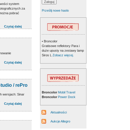
iwości system
otograficznych za
Prześlij nowe hasło
ożna pobrać
Czytaj dalej
• Broncolor
Gratisowe reflektory Para i
duże upusty na zestawy lamp
onowanie
Siros L
Zobacz więcej.
Czytaj dalej
tudio / rePro
Broncolor
Mobil Travel
h wersjach: Sinar
Broncolor
Power Dock
Czytaj dalej
Aktualności
Aukcje Allegro