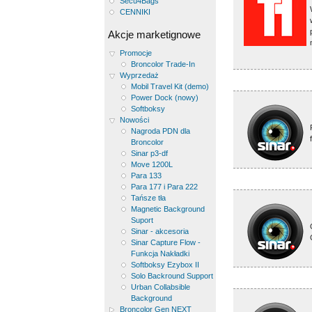
Secu4Bags
CENNIKI
Akcje marketignowe
Promocje
Broncolor Trade-In
Wyprzedaż
Mobil Travel Kit (demo)
Power Dock (nowy)
Softboksy
Nowości
Nagroda PDN dla
Broncolor
Sinar p3-df
Move 1200L
Para 133
Para 177 i Para 222
Tańsze tła
Magnetic Background
Suport
Sinar - akcesoria
Sinar Capture Flow -
Funkcja Nakładki
Softboksy Ezybox II
Solo Backround Support
Urban Collabsible
Background
Broncolor Gen NEXT