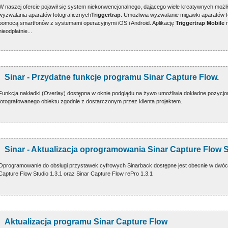
W naszej ofercie pojawił się system niekonwencjonalnego, dającego wiele kreatywnych możl
wyzwalania aparatów fotograficznych
Triggertrap
. Umożliwia wyzwalanie migawki aparatów f
pomocą smartfonów z systemami operacyjnymi iOS i Android. Aplikację
Triggertrap Mobile
m
nieodpłatnie...
Sinar - Przydatne funkcje programu Sinar Capture Flow.
Funkcja nakładki (Overlay) dostępna w oknie podglądu na żywo umożliwia dokładne pozycj
fotografowanego obiektu zgodnie z dostarczonym przez klienta projektem.
Sinar - Aktualizacja oprogramowania Sinar Capture Flow S
Oprogramowanie do obsługi przystawek cyfrowych Sinarback dostępne jest obecnie w dwóc
Capture Flow Studio 1.3.1 oraz Sinar Capture Flow rePro 1.3.1
Aktualizacja programu Sinar Capture Flow