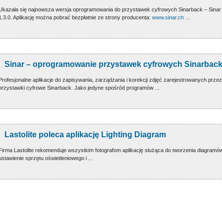
Ukazała się najnowsza wersja oprogramowania do przystawek cyfrowych Sinarback – Sinar
1.3.0. Aplikację można pobrać bezpłatnie ze strony producenta:
www.sinar.ch
...
Sinar – oprogramowanie przystawek cyfrowych Sinarbac
Profesjonalne aplikacje do zapisywania, zarządzania i korekcji zdjęć zarejestrowanych przez
przystawki cyfrowe Sinarback. Jako jedyne spośród programów ...
Lastolite poleca aplikację Lighting Diagram
Firma Lastolite rekomenduje wszystkim fotografom aplikację służąca do tworzenia diagramów
ustawienie sprzętu oświetleniowego i ...