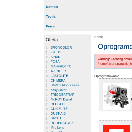
Kontakt
Teoria
Praca
Home
Oferta
Oprogram
BRONCOLOR
FiiLEX
SINAR
warning: Creating defaul
FOBA
/home/dicam.pl/public_h
MANFROTTO
AVENGER
LASTOLITE
Oprogramowanie
CHIMERA
B&W outdoor.cases
easyCover
TRIGGERTRAP
McROY Digital
REDGED
CLIK ELITE
DUST-AID
BACHT
RODENSTOCK
iPro Lens