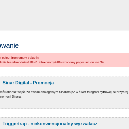
owanie
t object from empty value in
tml/sites/all/modules/i18n/i18ntaxonomy/i18ntaxonomy.pages.inc on line 34.
Sinar Digital - Promocja
Jeśli chcesz wejść ze swoim analogowym Sinarem p2 w świat fotografii cyfrowej, skorzystaj
promocji Sinara.
Triggertrap - niekonwencjonalny wyzwalacz