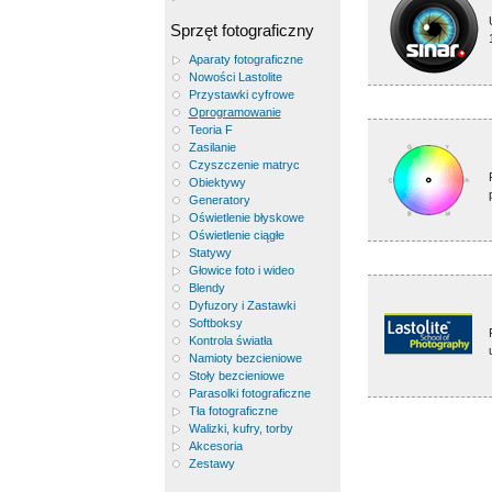
Sprzęt fotograficzny
Aparaty fotograficzne
Nowości Lastolite
Przystawki cyfrowe
Oprogramowanie
Teoria F
Zasilanie
Czyszczenie matryc
Obiektywy
Generatory
Oświetlenie błyskowe
Oświetlenie ciągłe
Statywy
Głowice foto i wideo
Blendy
Dyfuzory i Zastawki
Softboksy
Kontrola światła
Namioty bezcieniowe
Stoły bezcieniowe
Parasolki fotograficzne
Tła fotograficzne
Walizki, kufry, torby
Akcesoria
Zestawy