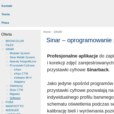
Kontakt
Teoria
Praca
Home
»
SINAR
Oferta
Sinar – oprogramowanie 
BRONCOLOR
FiiLEX
SINAR
Modular System
Profesjonalne aplikacje
do zapi
Sinar Mobile System
Aparaty fotograficzne
i korekcji zdjęć zarejestrowanyc
Przystawki Cyfrowe
przystawki cyfrowe
Sinarback
.
eXact
eXact CTM
eVolution 86 H
Adaptery
Jako jedyne spośród programów
Obiektywy
przystawki cyfrowe pozwalają na
Sinar CTM
Migawki
indywidualnego profilu barwneg
Software
FOBA
schematu oświetlenia podczas ses
MANFROTTO
kalibrację bieli i wyrównania po
AVENGER