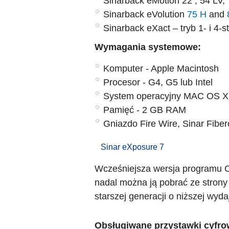
Sinarback eMotion 22 , 54 LV,
Sinarback eVolution
75 H
and
Sinarback eXact – tryb 1- i 4-s
Wymagania systemowe:
Komputer - Apple Macintosh
Procesor - G4, G5 lub Intel
System operacyjny MAC OS X 
Pamięć - 2 GB RAM
Gniazdo Fire Wire, Sinar Fibe
Sinar eXposure 7
Wcześniejsza wersja programu Ca
nadal można ją pobrać ze strony
starszej generacji o niższej wyda
Obsługiwane przystawki cyfro