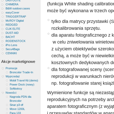
LASTOLITE
(funkcja White shading calibrat
CHIMERA
B&W outdoor.cases
może być wykonana w trzech op
easyCover
TRIGGERTRAP
tylko dla matrycy przystawki (
McROY Digital
REDGED
rozkalibrowania sprzętu.
CLIK ELITE
DUST-AID
dla aparatu fotograficznego z 
BACHT
w celu zniwelowania winietowa
RODENSTOCK
iPro Lens
z użyciem obiektywów szerokok
Secu4Bags
CENNIKI
cechą, a może być w niewielki
Akcje marketignowe
kosztownych dedykowanych do 
Promocje
dla fotografowanej sceny (sce
Broncolor Trade-In
reprodukcji w warunkach nieró
Wyprzedaż
Mobil Travel Kit (demo)
np. fotografowanie starej książ
Power Dock (nowy)
Softboksy
Wymienione funkcje są niezast
Nowości
Nagroda PDN dla
reprodukcyjnych na potrzeby arch
Broncolor
Sinar p3-df
aparatem fotograficznym (z wyją
Move 1200L
i przesuwów standardów w aparat
Para 133