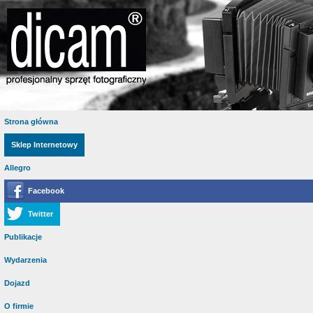
Strona główna
Sklep Internetowy
Allegro
Facebook
Twitter
Publikacje
Wydarzenia
Dojazd
O firmie