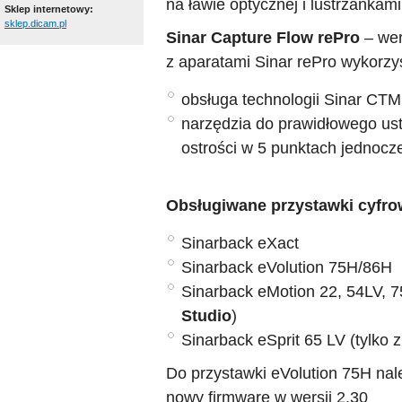
na ławie optycznej i lustrzanka
Sklep internetowy:
sklep.dicam.pl
Sinar Capture Flow rePro
– wer
z aparatami Sinar rePro wykorzy
obsługa technologii Sinar CTM
narzędzia do prawidłowego us
ostrości w 5 punktach jednocze
Obsługiwane przystawki cyfro
Sinarback eXact
Sinarback eVolution 75H/86H
Sinarback eMotion 22, 54LV, 
Studio
)
Sinarback eSprit 65 LV (tylko
Do przystawki eVolution 75H nal
nowy firmware w wersji 2.30