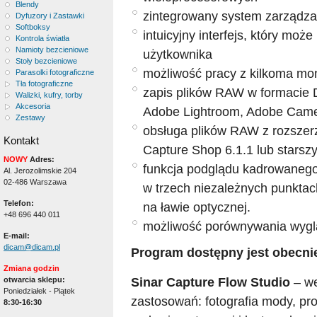
Blendy
zintegrowany system zarządza
Dyfuzory i Zastawki
Softboksy
intuicyjny interfejs, który mo
Kontrola światła
Namioty bezcieniowe
użytkownika
Stoły bezcieniowe
możliwość pracy z kilkoma mon
Parasolki fotograficzne
Tła fotograficzne
zapis plików RAW w formacie 
Walizki, kufry, torby
Akcesoria
Adobe Lightroom, Adobe Ca
Zestawy
obsługa plików RAW z rozszer
Kontakt
Capture Shop 6.1.1 lub starsz
NOWY
Adres:
funkcja podglądu kadrowanego 
Al. Jerozolimskie 204
02-486 Warszawa
w trzech niezależnych punktac
Telefon:
na ławie optycznej.
+48 696 440 011
możliwość porównywania wyglą
E-mail:
dicam@dicam.pl
Program dostępny jest obecni
Zmiana godzin
Sinar Capture Flow Studio
– we
otwarcia sklepu:
Poniedziałek - Piątek
zastosowań: fotografia mody, pro
8:30-16:30