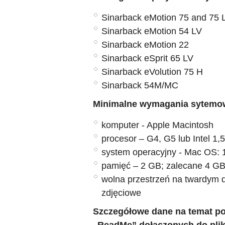
Sinarback eMotion 75 and 75 
Sinarback eMotion 54 LV
Sinarback eMotion 22
Sinarback eSprit 65 LV
Sinarback eVolution 75 H
Sinarback 54M/MC
Minimalne wymagania sytemo
komputer - Apple Macintosh
procesor – G4, G5 lub Intel 1,
system operacyjny - Mac OS: 
pamięć – 2 GB; zalecane 4 G
wolna przestrzeń na twardym d
zdjęciowe
Szczegółowe dane na temat pos
„ReadMe” dołączonych do plik