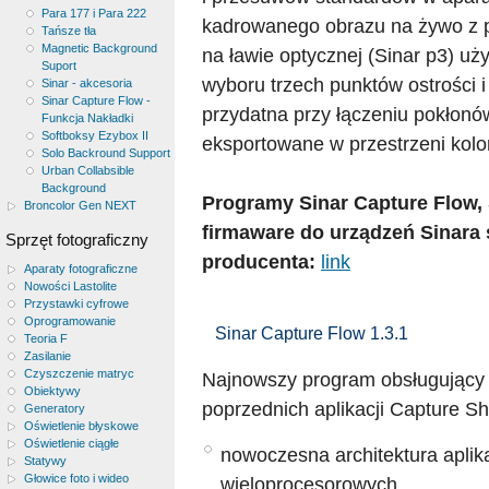
Para 177 i Para 222
kadrowanego obrazu na żywo z 
Tańsze tła
Magnetic Background
na ławie optycznej (Sinar p3) u
Suport
wyboru trzech punktów ostrości i
Sinar - akcesoria
Sinar Capture Flow -
przydatna przy łączeniu pokłonó
Funkcja Nakładki
Softboksy Ezybox II
eksportowane w przestrzeni kol
Solo Backround Support
Urban Collabsible
Background
Programy Sinar Capture Flow, 
Broncolor Gen NEXT
firmaware do urządzeń Sinara 
Sprzęt fotograficzny
producenta:
link
Aparaty fotograficzne
Nowości Lastolite
Przystawki cyfrowe
Oprogramowanie
Sinar Capture Flow 1.3.1
Teoria F
Zasilanie
Czyszczenie matryc
Najnowszy program obsługując
Obiektywy
poprzednich aplikacji Capture S
Generatory
Oświetlenie błyskowe
Oświetlenie ciągłe
nowoczesna architektura aplik
Statywy
Głowice foto i wideo
wieloprocesorowych