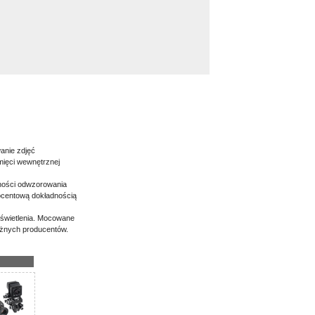
anie zdjęć
mięci wewnętrznej
rności odwzorowania
rocentową dokładnością
oświetlenia. Mocowane
żnych producentów.