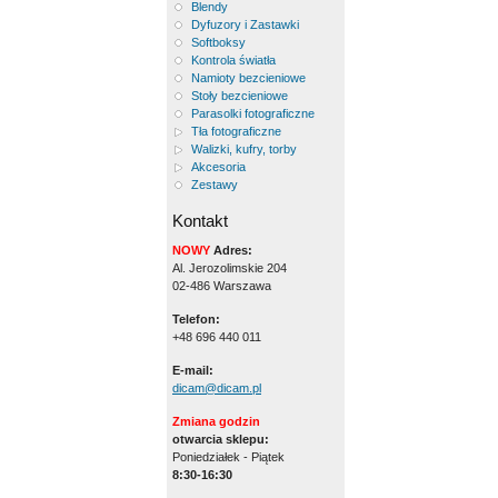
Blendy
Dyfuzory i Zastawki
Softboksy
Kontrola światła
Namioty bezcieniowe
Stoły bezcieniowe
Parasolki fotograficzne
Tła fotograficzne
Walizki, kufry, torby
Akcesoria
Zestawy
Kontakt
NOWY
Adres:
Al. Jerozolimskie 204
02-486 Warszawa
Telefon:
+48 696 440 011
E-mail:
dicam@dicam.pl
Zmiana godzin
otwarcia sklepu:
Poniedziałek - Piątek
8:30-16:30