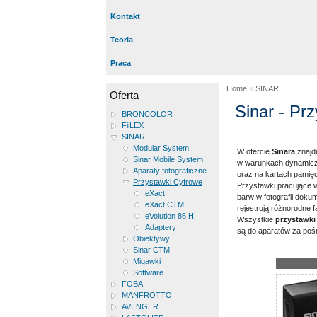
Kontakt
Teoria
Praca
Home
»
SINAR
Oferta
Sinar - Pr
BRONCOLOR
FiiLEX
SINAR
Modular System
W ofercie
Sinara
znajdu
Sinar Mobile System
w warunkach dynamiczny
Aparaty fotograficzne
oraz na kartach pamię
Przystawki Cyfrowe
Przystawki pracujące w
eXact
barw w fotografii doku
eXact CTM
rejestrują różnorodne f
eVolution 86 H
Wszystkie
przystawki
Adaptery
są do aparatów za po
Obiektywy
Sinar CTM
Migawki
Software
FOBA
MANFROTTO
AVENGER