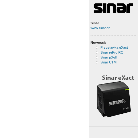
Sinar
www.sinar.ch
Nowości:
Przystawka eXact
Sinar rePro RC
Sinar p3-df
Sinar CTM