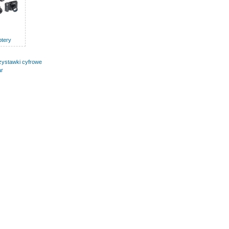
tery
zystawki cyfrowe
ar