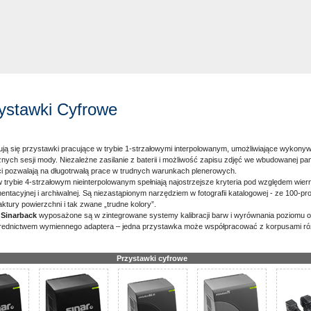
zystawki Cyfrowe
ją się przystawki pracujące w trybie 1-strzałowymi interpolowanym, umożliwiające wykonyw
ch sesji mody. Niezależne zasilanie z baterii i możliwość zapisu zdjęć we wbudowanej pa
ci pozwalają na długotrwałą prace w trudnych warunkach plenerowych.
 trybie 4-strzałowym nieinterpolowanym spełniają najostrzejsze kryteria pod względem wie
mentacyjnej i archiwalnej. Są niezastąpionym narzędziem w fotografii katalogowej - ze 100-p
aktury powierzchni i tak zwane „trudne kolory”.
 Sinarback
wyposażone są w zintegrowane systemy kalibracji barw i wyrównania poziomu 
średnictwem wymiennego adaptera – jedna przystawka może współpracować z korpusami ró
Przystawki cyfrowe