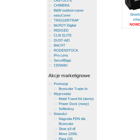
LASTOLITE
CHIMERA
B&W outdoor.cases
Sinar
easyCover
eXa
TRIGGERTRAP
NOW
McROY Digital
REDGED
CLIK ELITE
DUST-AID
BACHT
RODENSTOCK
iPro Lens
Secu4Bags
CENNIKI
Akcje marketignowe
Promocje
Broncolor Trade-In
Wyprzedaż
Mobil Travel Kit (demo)
Power Dock (nowy)
Softboksy
Nowości
Nagroda PDN dla
Broncolor
Sinar p3-df
Move 1200L
Para 133