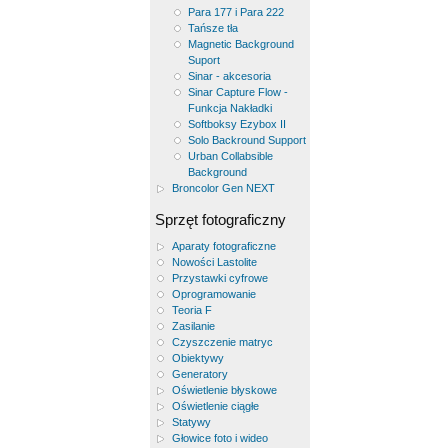
Para 177 i Para 222
Tańsze tła
Magnetic Background
Suport
Sinar - akcesoria
Sinar Capture Flow -
Funkcja Nakładki
Softboksy Ezybox II
Solo Backround Support
Urban Collabsible
Background
Broncolor Gen NEXT
Sprzęt fotograficzny
Aparaty fotograficzne
Nowości Lastolite
Przystawki cyfrowe
Oprogramowanie
Teoria F
Zasilanie
Czyszczenie matryc
Obiektywy
Generatory
Oświetlenie błyskowe
Oświetlenie ciągłe
Statywy
Głowice foto i wideo