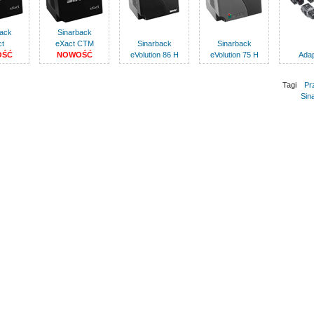
back
Sinarback
ct
eXact CTM
Sinarback
Sinarback
OŚĆ
NOWOŚĆ
eVolution 86 H
eVolution 75 H
Adap
Tagi
Pr
Sin