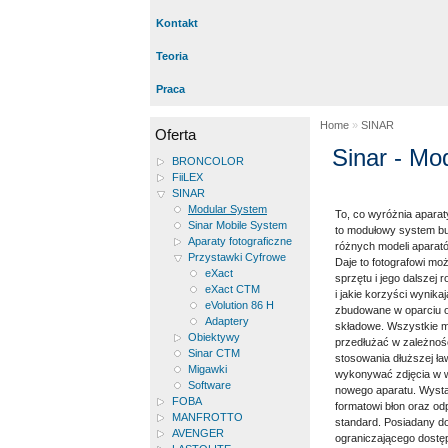
Kontakt
Teoria
Praca
Home
»
SINAR
Oferta
Sinar - Mo
BRONCOLOR
FiiLEX
SINAR
Modular System
To, co wyróżnia apara
Sinar Mobile System
to modułowy system b
Aparaty fotograficzne
różnych modeli aparató
Przystawki Cyfrowe
Daje to fotografowi m
eXact
sprzętu i jego dalszej
eXact CTM
i jakie korzyści wynika
eVolution 86 H
zbudowane w oparciu o
Adaptery
składowe. Wszystkie m
Obiektywy
przedłużać w zależnoś
Sinar CTM
stosowania dłuższej ła
Migawki
wykonywać zdjęcia w w
Software
nowego aparatu. Wysta
FOBA
formatowi błon oraz od
MANFROTTO
standard. Posiadany d
AVENGER
ograniczającego dostęp