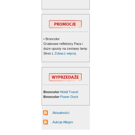
• Broncolor
Gratisowe reflektory Para i
duże upusty na zestawy lamp
Siros L
Zobacz więcej.
Broncolor
Mobil Travel
Broncolor
Power Dock
Aktualności
Aukcje Allegro