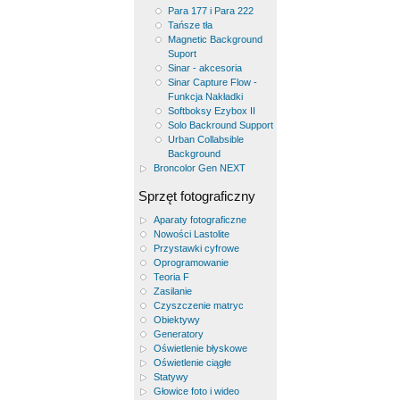
Para 177 i Para 222
Tańsze tła
Magnetic Background
Suport
Sinar - akcesoria
Sinar Capture Flow -
Funkcja Nakładki
Softboksy Ezybox II
Solo Backround Support
Urban Collabsible
Background
Broncolor Gen NEXT
Sprzęt fotograficzny
Aparaty fotograficzne
Nowości Lastolite
Przystawki cyfrowe
Oprogramowanie
Teoria F
Zasilanie
Czyszczenie matryc
Obiektywy
Generatory
Oświetlenie błyskowe
Oświetlenie ciągłe
Statywy
Głowice foto i wideo