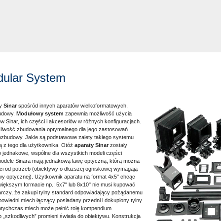
dular System
ty
Sinar
spośród innych aparatów wielkoformatowych,
udowy.
Modułowy system
zapewnia możliwość użycia
w Sinar, ich części i akcesoriów w różnych konfiguracjach.
ożliwość zbudowania optymalnego dla jego zastosowań
 rozbudowy. Jakie są podstawowe zalety takiego systemu
ją z tego dla użytkownika. Otóż
aparaty Sinar
zostały
 jednakowe, wspólne dla wszystkich modeli części
odele Sinara mają jednakową ławę optyczną, którą można
ci od potrzeb (obiektywy o dłuższej ogniskowej wymagają
wy optycznej). Użytkownik aparatu na format 4x5" chcąc
iększym formacie np.: 5x7" lub 8x10" nie musi kupować
rczy, że zakupi tylny standard odpowiadający pożądanemu
powiedni miech łączący posiadany przedni i dokupiony tylny
otychczas miech może pełnić rolę kompendium
 „szkodliwych” promieni światła do obiektywu. Konstrukcja