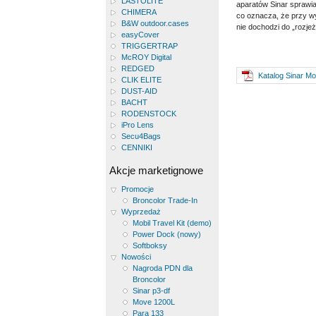
LASTOLITE
aparatów Sinar sprawia
CHIMERA
co oznacza, że przy w
B&W outdoor.cases
nie dochodzi do „rozjeż
easyCover
TRIGGERTRAP
McROY Digital
REDGED
Katalog Sinar M
CLIK ELITE
DUST-AID
BACHT
RODENSTOCK
iPro Lens
Secu4Bags
CENNIKI
Akcje marketignowe
Promocje
Broncolor Trade-In
Wyprzedaż
Mobil Travel Kit (demo)
Power Dock (nowy)
Softboksy
Nowości
Nagroda PDN dla
Broncolor
Sinar p3-df
Move 1200L
Para 133