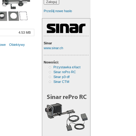
Prześlij nowe hasło
4.53 MB
Sinar
rowe
Obiektywy
www.sinar.ch
Nowości:
Przystawka eXact
Sinar rePro RC
Sinar p3-df
Sinar CTM