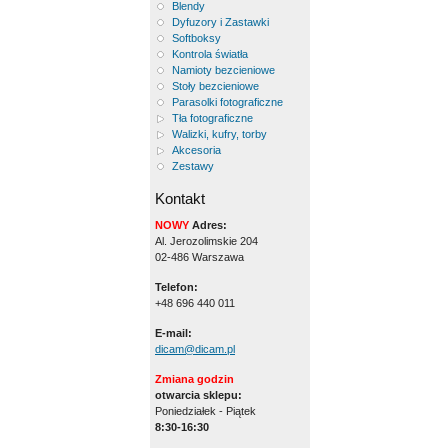
Blendy
Dyfuzory i Zastawki
Softboksy
Kontrola światła
Namioty bezcieniowe
Stoły bezcieniowe
Parasolki fotograficzne
Tła fotograficzne
Walizki, kufry, torby
Akcesoria
Zestawy
Kontakt
NOWY
Adres:
Al. Jerozolimskie 204
02-486 Warszawa
Telefon:
+48 696 440 011
E-mail:
dicam@dicam.pl
Zmiana godzin
otwarcia sklepu:
Poniedziałek - Piątek
8:30-16:30