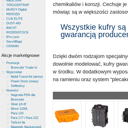
easyCover
chemikaliów i korozji. Cechuje j
TRIGGERTRAP
McROY Digital
mówiąc są w większości zastosow
REDGED
CLIK ELITE
DUST-AID
Wszystkie kufry są 
BACHT
gwarancją produce
RODENSTOCK
iPro Lens
Secu4Bags
CENNIKI
Akcje marketignowe
Dzięki dwóm rodzajom specjalny
dowolnie modelować, kufry gwar
Promocje
Broncolor Trade-In
w środku. W dodatkowym wyposaż
Wyprzedaż
Mobil Travel Kit (demo)
na ramieniu oraz system "plecak
Power Dock (nowy)
Softboksy
Nowości
Nagroda PDN dla
Broncolor
Sinar p3-df
Move 1200L
Para 133
Para 177 i Para 222
Tańsze tła
Magnetic Background