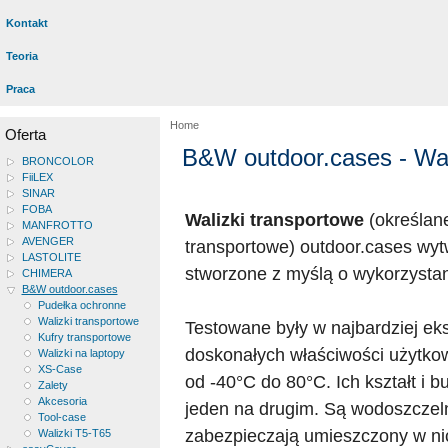
Kontakt
Teoria
Praca
Home
Oferta
B&W outdoor.cases - Wali
BRONCOLOR
FiiLEX
SINAR
FOBA
Walizki transportowe
(określane
MANFROTTO
AVENGER
transportowe) outdoor.cases wy
LASTOLITE
stworzone z myślą o wykorzysta
CHIMERA
B&W outdoor.cases
Pudełka ochronne
Walizki transportowe
Testowane były w najbardziej ek
Kufry transportowe
doskonałych właściwości użytko
Walizki na laptopy
XS-Case
od -40°C do 80°C. Ich kształt i 
Zalety
Akcesoria
jeden na drugim. Są wodoszczeln
Tool-case
zabezpieczają umieszczony w ni
Walizki T5-T65