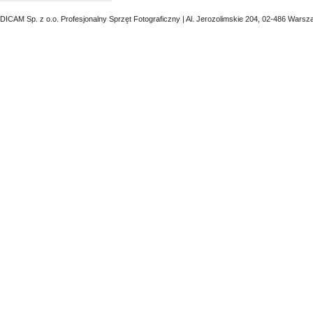
DICAM Sp. z o.o. Profesjonalny Sprzęt Fotograficzny | Al. Jerozolimskie 204, 02-486 Warsz