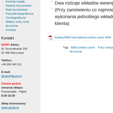
Kontrola światła
Dwa rodzaje wkładów wewnę
Namioty bezcieniowe
(Przy zamówieniu co najmniej
Stoły bezcieniowe
Parasolki fotograficzne
wykonania jednolitego wkład
Tła fotograficzne
Walizki, kufry, torby
klienta)
Akcesoria
Zestawy
Kontakt
Katalog B&W International outdoor.cases NEW
NOWY
Adres:
Tagi
B&W outdoor.cases
Kufry trans
Al. Jerozolimskie 204
Akcesoria
02-486 Warszawa
Telefon:
+48 696 440 011
E-mail:
dicam@dicam.pl
Zmiana godzin
otwarcia sklepu:
Poniedziałek - Piątek
8:30-16:30
Sklep internetowy:
sklep.dicam.pl