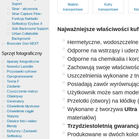
Suport
Walizki
Kufry
Sinar - akcesoria
transportowe
transportowe
fot
Sinar Capture Flow -
Funkcja Nakładki
Softboksy Ezybox II
Najważniejsze właściwości ku
Solo Backround Support
Urban Collabsible
Background
Hermetyczne, wodoszczelne,
Broncolor Gen NEXT
Odporne na wstrząsy i uderz
Sprzęt fotograficzny
Odporne na chemikalia i kor
Aparaty fotograficzne
Zachowują swoje właściwości
Nowości Lastolite
Przystawki cyfrowe
Uszczelnienia wykonane z tr
Oprogramowanie
Teoria F
Posiadają zawór wyrównujący
Zasilanie
Użytkownik może sam model
Czyszczenie matryc
Obiektywy
Przelotki (otwory) na kłódk
Generatory
Oświetlenie błyskowe
Wykonane z tworzywa
Ultra
Oświetlenie ciągłe
Statywy
materiałów)
Głowice foto i wideo
Trzydziestoletnią gwaranc
Blendy
Dyfuzory i Zastawki
Produkowane w dwóch kolor
Softboksy