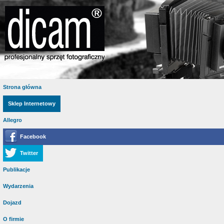
Strona główna
Sklep Internetowy
Allegro
Facebook
Twitter
Publikacje
Wydarzenia
Dojazd
O firmie