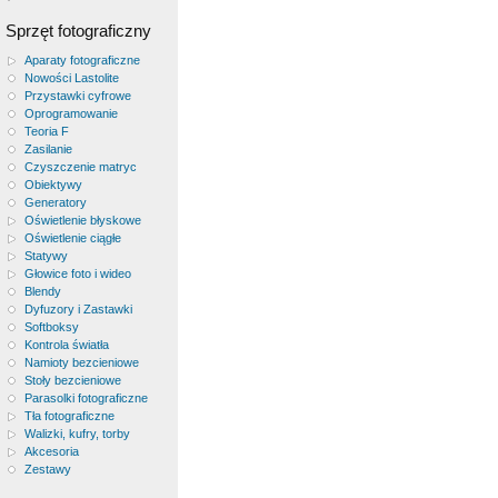
Sprzęt fotograficzny
Aparaty fotograficzne
Nowości Lastolite
Przystawki cyfrowe
Oprogramowanie
Teoria F
Zasilanie
Czyszczenie matryc
Obiektywy
Generatory
Oświetlenie błyskowe
Oświetlenie ciągłe
Statywy
Głowice foto i wideo
Blendy
Dyfuzory i Zastawki
Softboksy
Kontrola światła
Namioty bezcieniowe
Stoły bezcieniowe
Parasolki fotograficzne
Tła fotograficzne
Walizki, kufry, torby
Akcesoria
Zestawy