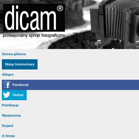
Strona główna
Sklep Internetowy
Allegro
Facebook
Twitter
Publikacje
Wydarzenia
Dojazd
O firmie