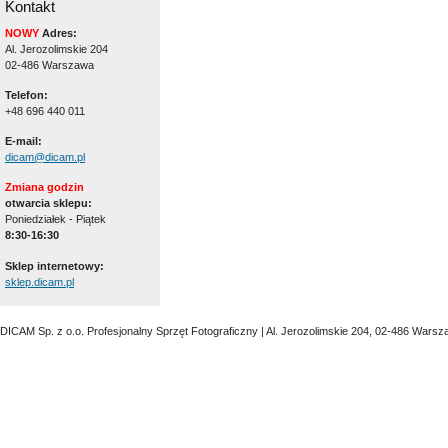
Kontakt
NOWY
Adres:
Al. Jerozolimskie 204
02-486 Warszawa
Telefon:
+48 696 440 011
E-mail:
dicam@dicam.pl
Zmiana godzin
otwarcia sklepu:
Poniedziałek - Piątek
8:30-16:30
Sklep internetowy:
sklep.dicam.pl
DICAM Sp. z o.o. Profesjonalny Sprzęt Fotograficzny | Al. Jerozolimskie 204, 02-486 Warsz