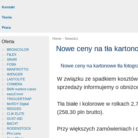
Kontakt
Teoria
Praca
Home
»
Nowości
Oferta
Nowe ceny na tła karton
BRONCOLOR
FiiLEX
SINAR
FOBA
Nowe ceny na kartonowe tła fotografi
MANFROTTO
AVENGER
W związku ze spadkiem kosztó
LASTOLITE
CHIMERA
sprzedaży informujemy o obniżce 
B&W outdoor.cases
easyCover
TRIGGERTRAP
Tła białe i kolorowe w rolkach 2
McROY Digital
REDGED
(258,30 pln brutto).
CLIK ELITE
DUST-AID
BACHT
Przy większych zamówieniach i dl
RODENSTOCK
iPro Lens