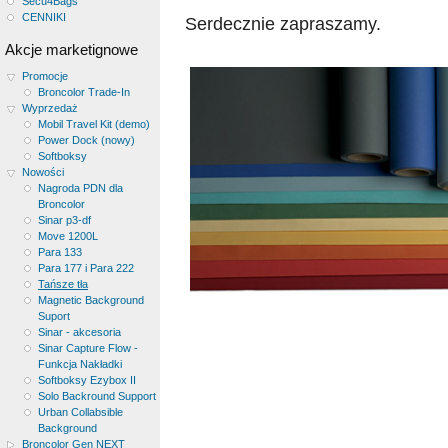
Secu4Bags
CENNIKI
Serdecznie zapraszamy.
Akcje marketignowe
Promocje
Broncolor Trade-In
Wyprzedaż
Mobil Travel Kit (demo)
Power Dock (nowy)
Softboksy
Nowości
Nagroda PDN dla
Broncolor
Sinar p3-df
Move 1200L
Para 133
Para 177 i Para 222
Tańsze tła
Magnetic Background
Suport
Sinar - akcesoria
Sinar Capture Flow -
Funkcja Nakładki
Softboksy Ezybox II
Solo Backround Support
Urban Collabsible
Background
Broncolor Gen NEXT