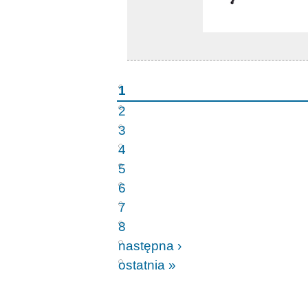
1
2
3
4
5
6
7
8
następna ›
ostatnia »