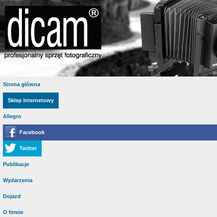
Strona główna
Sklep Internetowy
Allegro
Facebook
Twitter
Publikacje
Wydarzenia
Dojazd
O firmie