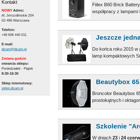
Kontakt
Fiilex B60 Brick Batt
NOWY
Adres:
współpracy z lampami 
Al. Jerozolimskie 204
02-486 Warszawa
Telefon:
+48 696 440 011
Jeszcze jedn
E-mail:
Do końca roku 2015 w 
dicam@dicam.pl
lamp kompaktowych Sir
Zmiana godzin
otwarcia sklepu:
Poniedziałek - Piątek
8:30-16:30
Beautybox 65
Sklep internetowy:
sklep.dicam.pl
Broncolor Beautybox 65
prostokątnych i oktagon
Szkolenie "Ar
W dniach
23
i
24 czerw