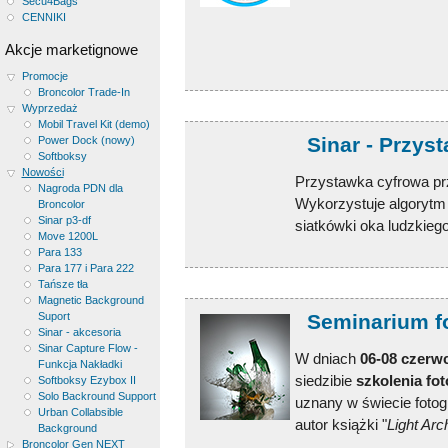
Secu4Bags
CENNIKI
Akcje marketignowe
Promocje
Broncolor Trade-In
Wyprzedaż
Mobil Travel Kit (demo)
Sinar - Przys
Power Dock (nowy)
Softboksy
Nowości
Przystawka cyfrowa pr
Nagroda PDN dla
Wykorzystuje algorytm
Broncolor
Sinar p3-df
siatkówki oka ludzkiego
Move 1200L
Para 133
Para 177 i Para 222
Tańsze tła
Magnetic Background
Suport
Seminarium fo
Sinar - akcesoria
Sinar Capture Flow -
W dniach
06-08 czerwc
Funkcja Nakładki
siedzibie
szkolenia fo
Softboksy Ezybox II
Solo Backround Support
uznany w świecie fotogr
Urban Collabsible
autor książki "
Light Arc
Background
Broncolor Gen NEXT