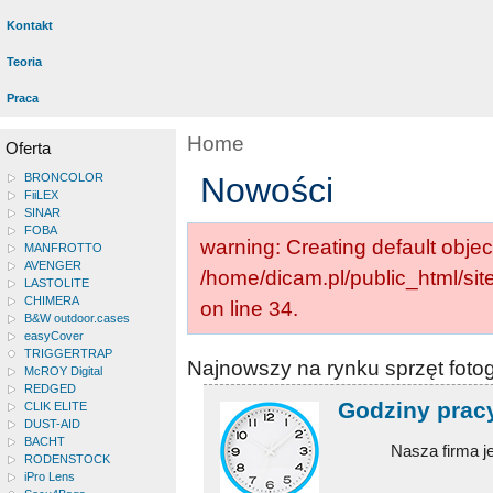
Kontakt
Teoria
Praca
Home
Oferta
BRONCOLOR
Nowości
FiiLEX
SINAR
FOBA
warning: Creating default objec
MANFROTTO
AVENGER
/home/dicam.pl/public_html/si
LASTOLITE
CHIMERA
on line 34.
B&W outdoor.cases
easyCover
TRIGGERTRAP
Najnowszy na rynku sprzęt foto
McROY Digital
REDGED
Godziny prac
CLIK ELITE
DUST-AID
BACHT
Nasza firma j
RODENSTOCK
iPro Lens