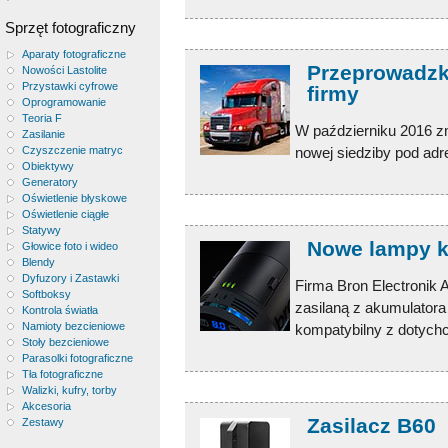
Sprzęt fotograficzny
Aparaty fotograficzne
Przeprowadzka
Nowości Lastolite
Przystawki cyfrowe
firmy
Oprogramowanie
Teoria F
W październiku 2016 zm
Zasilanie
Czyszczenie matryc
nowej siedziby pod ad
Obiektywy
Generatory
Oświetlenie błyskowe
Oświetlenie ciągłe
Statywy
Nowe lampy 
Głowice foto i wideo
Blendy
Dyfuzory i Zastawki
Firma Bron Electronik
Softboksy
zasilaną z akumulatora
Kontrola światła
Namioty bezcieniowe
kompatybilny z dotychc
Stoły bezcieniowe
Parasolki fotograficzne
Tła fotograficzne
Walizki, kufry, torby
Akcesoria
Zasilacz B60
Zestawy