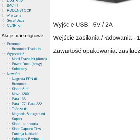
DUST-AID
BACHT
RODENSTOCK
iPro Lens
Secu4Bags
Wyjście USB - 5V / 2A
CENNIKI
Akcje marketignowe
Wejście zasilania / ładowania - 
Promocje
Broncolor Trade-In
Zawartość opakowania: zasilacz
Wyprzedaż
Mobil Travel Kit (demo)
Power Dock (nowy)
Softboksy
Nowości
Nagroda PDN dla
Broncolor
Sinar p3-df
Move 1200L
Para 133
Para 177 i Para 222
Tańsze tła
Magnetic Background
Suport
Sinar - akcesoria
Sinar Capture Flow -
Funkcja Nakładki
Softboksy Ezybox II