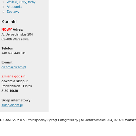
Walizki, kufry, torby
Akcesoria
Zestawy
Kontakt
NOWY
Adres:
Al. Jerozolimskie 204
02-486 Warszawa
Telefon:
+48 696 440 011
E-mail:
dicam@dicam.pl
Zmiana godzin
otwarcia sklepu:
Poniedziałek - Piątek
8:30-16:30
Sklep internetowy:
sklep.dicam.pl
DICAM Sp. z o.o. Profesjonalny Sprzęt Fotograficzny | Al. Jerozolimskie 204, 02-486 Warsz