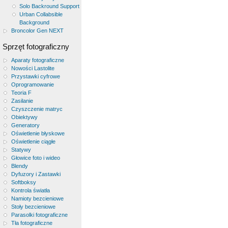
Solo Backround Support
Urban Collabsible
Background
Broncolor Gen NEXT
Sprzęt fotograficzny
Aparaty fotograficzne
Nowości Lastolite
Przystawki cyfrowe
Oprogramowanie
Teoria F
Zasilanie
Czyszczenie matryc
Obiektywy
Generatory
Oświetlenie błyskowe
Oświetlenie ciągłe
Statywy
Głowice foto i wideo
Blendy
Dyfuzory i Zastawki
Softboksy
Kontrola światła
Namioty bezcieniowe
Stoły bezcieniowe
Parasolki fotograficzne
Tła fotograficzne