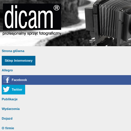
Strona główna
Sklep Internetowy
Allegro
Facebook
Twitter
Publikacje
Wydarzenia
Dojazd
O firmie