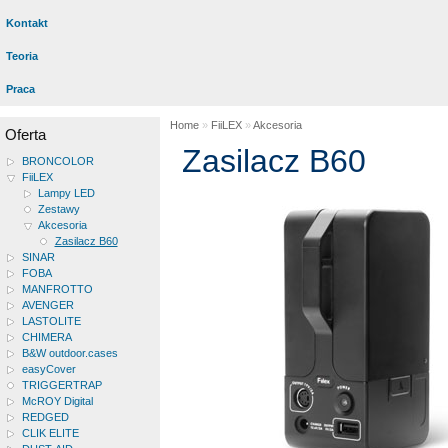
Kontakt
Teoria
Praca
Home
»
FiiLEX
»
Akcesoria
Oferta
Zasilacz B60
BRONCOLOR
FiiLEX
Lampy LED
Zestawy
Akcesoria
Zasilacz B60
SINAR
FOBA
MANFROTTO
AVENGER
LASTOLITE
CHIMERA
B&W outdoor.cases
easyCover
TRIGGERTRAP
McROY Digital
REDGED
CLIK ELITE