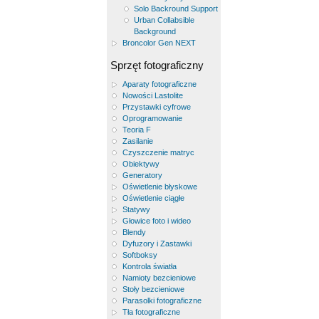
Solo Backround Support
Urban Collabsible
Background
Broncolor Gen NEXT
Sprzęt fotograficzny
Aparaty fotograficzne
Nowości Lastolite
Przystawki cyfrowe
Oprogramowanie
Teoria F
Zasilanie
Czyszczenie matryc
Obiektywy
Generatory
Oświetlenie błyskowe
Oświetlenie ciągłe
Statywy
Głowice foto i wideo
Blendy
Dyfuzory i Zastawki
Softboksy
Kontrola światła
Namioty bezcieniowe
Stoły bezcieniowe
Parasolki fotograficzne
Tła fotograficzne