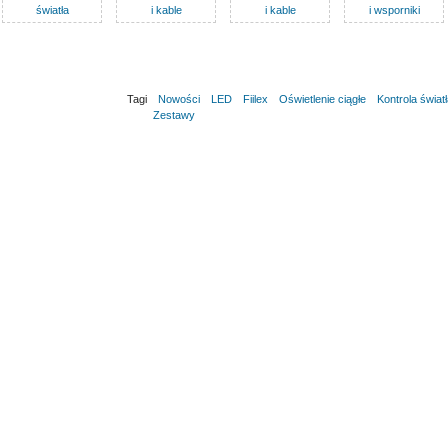
światła
i kable
i kable
i wsporniki
Tagi
Nowości
LED
Fiilex
Oświetlenie ciągłe
Kontrola świat
Zestawy