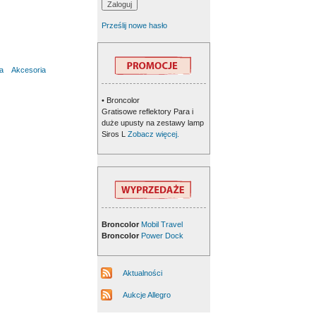
Prześlij nowe hasło
ła
Akcesoria
• Broncolor
Gratisowe reflektory Para i
duże upusty na zestawy lamp
Siros L
Zobacz więcej.
Broncolor
Mobil Travel
Broncolor
Power Dock
Aktualności
Aukcje Allegro