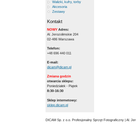
Walizki, kufry, torby
Akcesoria
Zestawy
Kontakt
NOWY
Adres:
Al. Jerozolimskie 204
02-486 Warszawa
Telefon:
+48 696 440 011
E-mail:
dicam@dicam.pl
Zmiana godzin
otwarcia sklepu:
Poniedziałek - Piątek
8:30-16:30
Sklep internetowy:
sklep.dicam.pl
DICAM Sp. z o.o. Profesjonalny Sprzęt Fotograficzny | Al. J