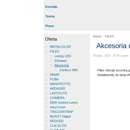
Kontakt
Teoria
Praca
Home
»
FiiLEX
Oferta
Akcesoria 
BRONCOLOR
FiiLEX
Lampy LED
20 lipiec, 2014 - 15:55 | autor:
Zestawy
Akcesoria
Zasilacz B60
Fiilex oferuje szeroką 
SINAR
światłowody do lamp ef
FOBA
MANFROTTO
AVENGER
LASTOLITE
CHIMERA
B&W outdoor.cases
easyCover
TRIGGERTRAP
McROY Digital
REDGED
CLIK ELITE