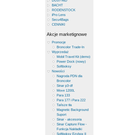
DUST-AID
BACHT
RODENSTOCK
iPro Lens
Secu4Bags
CENNIKI
Akcje marketignowe
Promocje
Broncolor Trade-In
Wyprzedaż
Mobil Travel Kit (demo)
Power Dock (nowy)
Softboksy
Nowości
Nagroda PDN dla
Broncolor
Sinar p3-df
Move 1200L
Para 133
Para 177 i Para 222
Tańsze tła
Magnetic Background
Suport
Sinar - akcesoria
Sinar Capture Flow -
Funkcja Nakładki
Softboksy Ezybox II