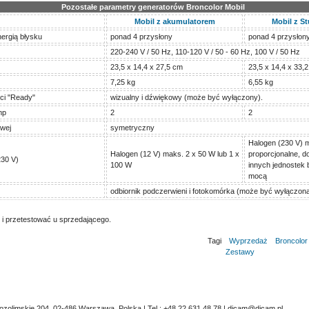
Pozostałe parametry generatorów Broncolor Mobil
Mobil z akumulatorem
Mobil z S
ergią błysku
ponad 4 przysłony
ponad 4 przysłon
220-240 V / 50 Hz, 110-120 V / 50 - 60 Hz, 100 V / 50 Hz
23,5 x 14,4 x 27,5 cm
23,5 x 14,4 x 33,
7,25 kg
6,55 kg
ci "Ready"
wizualny i dźwiękowy (może być wyłączony).
mp
2
2
owej
symetryczny
Halogen (230 V) 
Halogen (12 V) maks. 2 x 50 W lub 1 x
proporcjonalne, 
230 V)
100 W
innych jednostek 
mocą
odbiornik podczerwieni i fotokomórka (może być wyłączona
 i przetestować u sprzedającego.
Tagi
Wyprzedaż
Broncolor
Zestawy
erozolimskie 204, 02-486 Warszawa, Polska | Tel.: +48 22 631 48 78 | dicam@dicam.pl