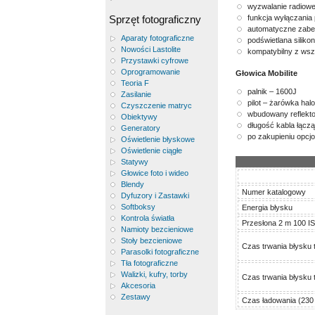
wyzwalanie radiowe
Sprzęt fotograficzny
funkcja wyłączania
automatyczne zabezp
Aparaty fotograficzne
podświetlana siliko
Nowości Lastolite
kompatybilny z wsz
Przystawki cyfrowe
Oprogramowanie
Głowica Mobilite
Teoria F
palnik – 1600J
Zasilanie
pilot – żarówka ha
Czyszczenie matryc
wbudowany reflektor
Obiektywy
długość kabla łącz
Generatory
po zakupieniu opcj
Oświetlenie błyskowe
Oświetlenie ciągłe
Statywy
Głowice foto i wideo
Blendy
Numer katalogowy
Dyfuzory i Zastawki
Softboksy
Energia błysku
Kontrola światła
Przesłona 2 m 100 IS
Namioty bezcieniowe
Stoły bezcieniowe
Czas trwania błysku t
Parasolki fotograficzne
Tła fotograficzne
Walizki, kufry, torby
Czas trwania błysku t
Akcesoria
Zestawy
Czas ładowania (230