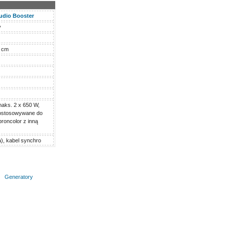
tudio Booster
y
2 cm
maks. 2 x 650 W,
dostosowywane do
broncolor z inną
), kabel synchro
Generatory