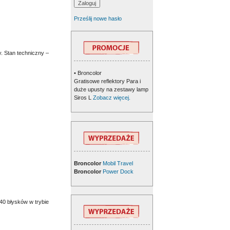
Prześlij nowe hasło
. Stan techniczny –
• Broncolor
Gratisowe reflektory Para i
duże upusty na zestawy lamp
Siros L
Zobacz więcej.
Broncolor
Mobil Travel
Broncolor
Power Dock
40 błysków w trybie