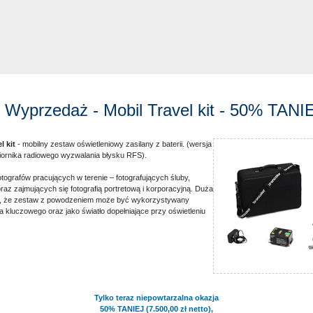
- Wyprzedaż - Mobil Travel kit - 50% TANI
l kit
- mobilny zestaw oświetleniowy zasilany z baterii. (wersja
ornika radiowego wyzwalania błysku RFS).
otografów pracujących w terenie – fotografujących śluby,
oraz zajmujących się fotografią portretową i korporacyjną. Duża
ia, że zestaw z powodzeniem może być wykorzystywany
a kluczowego oraz jako światło dopełniające przy oświetleniu
Tylko teraz niepowtarzalna okazja
50% TANIEJ (7.500,00 zł netto),