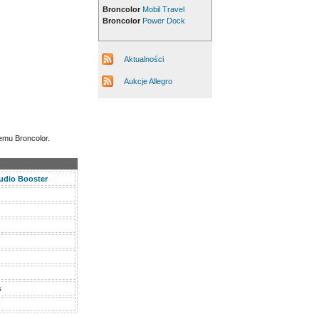
Broncolor
Mobil Travel
Broncolor
Power Dock
Aktualności
Aukcje Allegro
emu Broncolor.
tudio Booster
s