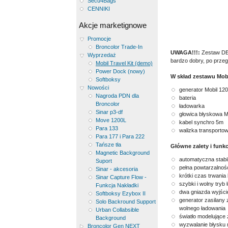
Secu4Bags
CENNIKI
Akcje marketignowe
Promocje
Broncolor Trade-In
UWAGA!!!:
Zestaw DEM
Wyprzedaż
bardzo dobry, po prze
Mobil Travel Kit (demo)
Power Dock (nowy)
W skład zestawu Mobi
Softboksy
Nowości
generator Mobil 120
Nagroda PDN dla
bateria
Broncolor
ładowarka
Sinar p3-df
głowica błyskowa Mo
Move 1200L
kabel synchro 5m
Para 133
walizka transporto
Para 177 i Para 222
Tańsze tła
Główne zalety i funkc
Magnetic Background
automatyczna stabil
Suport
pełna powtarzalność
Sinar - akcesoria
krótki czas trwania 
Sinar Capture Flow -
szybki i wolny tryb
Funkcja Nakładki
dwa gniazda wyjści
Softboksy Ezybox II
generator zasilany 
Solo Backround Support
wolnego ładowania
Urban Collabsible
światło modelujące 
Background
wyzwalanie błysku 
Broncolor Gen NEXT