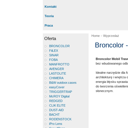
Kontakt
Teoria
Praca
Home
»
Wyprzedaż
Oferta
Broncolor 
BRONCOLOR
FiiLEX
SINAR
Broncolor Mobil Trave
FOBA
bez wbudowanego odbi
MANFROTTO
AVENGER
Idealne narzędzie dla f
LASTOLITE
architekturę i wnętrza 
CHIMERA
energia błysku spraw
B&W outdoor.cases
do tworzenia oświetleni
easyCover
słonecznym.
TRIGGERTRAP
McROY Digital
REDGED
CLIK ELITE
DUST-AID
BACHT
RODENSTOCK
iPro Lens