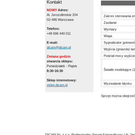
Kontakt
NOWY
Adres:
Al. Jerozolimskie 204
Zakres sterowania en
02-486 Warszawa
Zasilanie
Telefon:
Wymiary
+48 696 440 011
Waga
E-mail:
Sygnalizator gotowoś
dicam@dicam.pl
Wyjścia (gniazda) la
Podział mocy wyjści
Zmiana godzin
otwarcia sklepu:
Poniedziałek - Piątek
Światło modelujące (
8:30-16:30
Sklep internetowy:
Wyzwalanie błysku
sklep.dicam.pl
Sprzęt można obejrzeć
DICAM Sp. z o.o. Profesjonalny Sprzęt Fotograficzny | Al. J