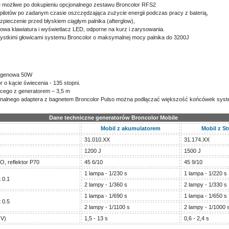
 możliwe po dokupieniu opcjonalnego zestawu Broncolor RFS2
 pilotów po zadanym czasie oszczędzająca zużycie energii podczas pracy z baterią,
ieczenie przed błyskiem ciągłym palnika (afterglow),
nowa klawiatura i wyświetlacz LED, odporne na kurz i zarysowania.
ystkimi głowicami systemu Broncolor o maksymalnej mocy palnika do 3200J
logenowa 50W
 o kącie świecenia - 135 stopni.
ącego z generatorem – 3,5 m
onalnego adaptera z bagnetem Broncolor Pulso można podłączać większość końcówek syst
Dane techniczne generatorów Broncolor Mobile
Mobil z akumulatorem
Mobil z S
31.010.XX
31.174.XX
1200 J
1500 J
O, reflektor P70
45 6/10
45 9/10
1 lampa - 1/230 s
1 lampa - 1/220 s
 0.1
2 lampy - 1/360 s
2 lampy - 1/330 s
1 lampa - 1/690 s
1 lampa - 1/650 s
 0.5
2 lampy - 1/1100 s
2 lampy - 1/1000 
 V)
1,5 - 13 s
0,6 - 2,4 s