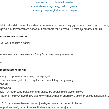
gwarancja rozruchowa 1 miesiąc,
sprzęt demo z wystawy, mało używany,
sprawny, po przeglądzie serwisowym
O – służył do prezentacji klientom w salonie firmowym. Wygląd zewnętrzny – bardzo dobry
glądzie w autoryzowanym serwisie. Gwarancja rozruchowa – 1 miesiąc od daty zakupu.
l Travek Kit wchodzi:
0J (Ws) zasilany z baterii
bilite 1600J z palnikiem i żarówką światła modelującego 50W
wa
je generatora Mobil:
izacja temperatury barwowej i energii błysku,
 parametrów błysku (szczególnie istotna w fotografii cyfrowej),
błysku,
 ładowania
owe - symetryczny podział energii błysku po podłączeniu dwóch głowic
z baterii, może wyzwolić 100 błysków o maksymalnej energii w trybie szybkiego ładowania, 1
z 5 różnymi ustawieniami proporcjonalnymi do wartości energii błysku,
na podczerwień, przez fotocelę i kablem synchronizacyjnym,