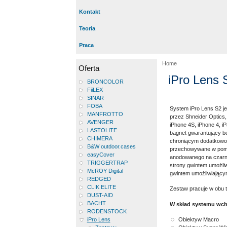
Kontakt
Teoria
Praca
Home
Oferta
iPro Lens
BRONCOLOR
FiiLEX
SINAR
FOBA
System iPro Lens S2 j
MANFROTTO
przez Shneider Optics,
AVENGER
iPhone 4S, iPhone 4, 
LASTOLITE
bagnet gwarantujący 
CHIMERA
chroniącym dodatkowo 
B&W outdoor.cases
przechowywane w pomy
easyCover
anodowanego na czarn
TRIGGERTRAP
strony gwintem umożliw
McROY Digital
gwintem umożliwiający
REDGED
CLIK ELITE
Zestaw pracuje w obu tr
DUST-AID
BACHT
W skład systemu wch
RODENSTOCK
Obiektyw Macro
iPro Lens