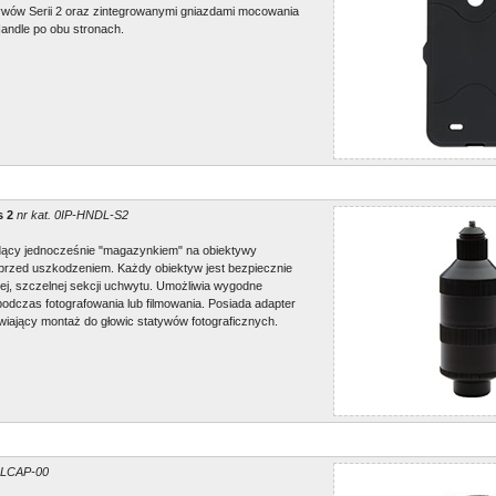
wów Serii 2 oraz zintegrowanymi gniazdami mocowania
andle po obu stronach.
s 2
nr kat. 0IP-HNDL-S2
ący jednocześnie "magazynkiem" na obiektywy
przed uszkodzeniem. Każdy obiektyw jest bezpiecznie
j, szczelnej sekcji uchwytu. Umożliwia wygodne
odczas fotografowania lub filmowania. Posiada adapter
wiający montaż do głowic statywów fotograficznych.
P-LCAP-00