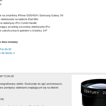
de
le
e na smartfony iPhone 5S/5/4S/4 i Samsung Galaxy S4
obiektywów na tablecie iPad Mini
a obiektywy iPro Combi Handle
zający przednią soczewkę obiektywów iPro
w zakończonych gwintem o średnicy 1/4"
ie dwa zestawy
rio Kit S2
r Kit Series 2
 0IP-TC00-00
fotografowany obiekt. Doskonały do ujęć portretowych,
ns pomiędzy obiektami znajdującymi się na bliskim
się: