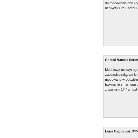
do mocowania obiekty
uchwytu iPro Combi H
Combi Handle Serie
Modułowy uchwyt będ
zabezpieczającym je 
mocowany w oddzielne
trzymanie smartfona p
z gwintem 1/4" umożli
Lens Cap
nr kat. 0I