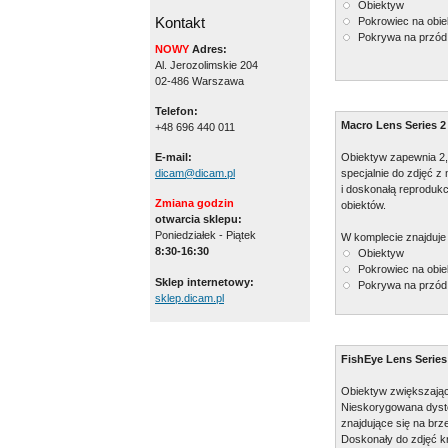
Obiektyw
Kontakt
Pokrowiec na obie
Pokrywa na przód
NOWY
Adres:
Al. Jerozolimskie 204
02-486 Warszawa
Telefon:
Macro Lens Series 2
+48 696 440 011
Obiektyw zapewnia 2,
E-mail:
specjalnie do zdjęć z
dicam@dicam.pl
i doskonałą reproduk
Zmiana godzin
obiektów.
otwarcia sklepu:
Poniedziałek - Piątek
W komplecie znajduje 
8:30-16:30
Obiektyw
Pokrowiec na obie
Sklep internetowy:
Pokrywa na przód
sklep.dicam.pl
FishEye Lens Series
Obiektyw zwiększając
Nieskorygowana dysto
znajdujące się na br
Doskonały do zdjęć kr