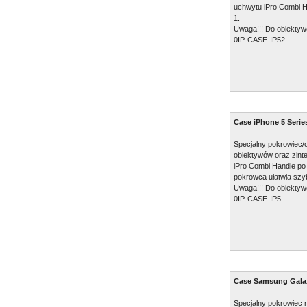
uchwytu iPro Combi Ha
1.
Uwaga!!! Do obiektyw
0IP-CASE-IP52
Case iPhone 5 Serie
Specjalny pokrowiec
obiektywów oraz zin
iPro Combi Handle po
pokrowca ułatwia szy
Uwaga!!! Do obiektyw
0IP-CASE-IP5
Case Samsung Gala
Specjalny pokrowiec