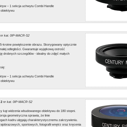
ktyw – 1 sekcja uchwytu Combi Handle
 obiektywu
nr kat. 0IP-MACR-S2
5-krotne powiększenie obrazu. Skorygowany optycznie
 małej odległości. Gwarantuje wyjątkową ostrość
cję drobnych szczegółów - idealny do zdjęć małych
się:
ktyw – 1 sekcja uchwytu Combi Handle
 obiektywu
 2
nr kat. 0IP-MACR-S2
y kąt widzenia wbudowanego obiektywu do 180 stopni.
rsja geometryczna sprawia, że linie
zegach kadru ulęgają charakterystycznemu zakrzywieniu.
ajobrazowych, sportowych, fotografii wnętrz oraz kręcenia