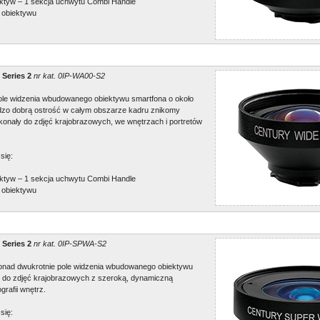
ktyw – 1 sekcja uchwytu Combi Handle
 obiektywu
 Series 2
nr kat. 0IP-WA00-S2
le widzenia wbudowanego obiektywu smartfona o około
dzo dobrą ostrość w całym obszarze kadru znikomy
konały do zdjęć krajobrazowych, we wnętrzach i portretów
się:
ktyw – 1 sekcja uchwytu Combi Handle
 obiektywu
 Series 2
nr kat. 0IP-SPWA-S2
onad dwukrotnie pole widzenia wbudowanego obiektywu
 do zdjęć krajobrazowych z szeroką, dynamiczną
grafii wnętrz.
się: