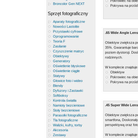
Pokrowiec na obie
Broncolor Gen NEXT
Pokrywa na przód
Sprzęt fotograficzny
Aparaty fotograficzne
Nowości Lastolite
Przystawki cyfrowe
.65 Wide Angle Lens
Oprogramowanie
Teoria F
Obiektyw zwiększa po
Zasilanie
35%. Gwarantuje bar
Czyszczenie matryc
poziom dystorsji. Dos
Obiektywy
rodzinnych.
Generatory
Oświetlenie błyskowe
W komplecie znajduje 
Oświetlenie ciągłe
Obiektyw
Statywy
Pokrowiec na obie
Głowice foto i wideo
Pokrywa na przód
Blendy
Dyfuzory i Zastawki
Softboksy
Kontrola światła
.45 Super Wide Lens
Namioty bezcieniowe
Stoły bezcieniowe
Obiektyw zwiększa p
Parasolki fotograficzne
smartfona, Doskonały
Tła fotograficzne
perspektywą oraz foto
Walizki, kufry, torby
Akcesoria
W komplecie znajduje 
Zestawy