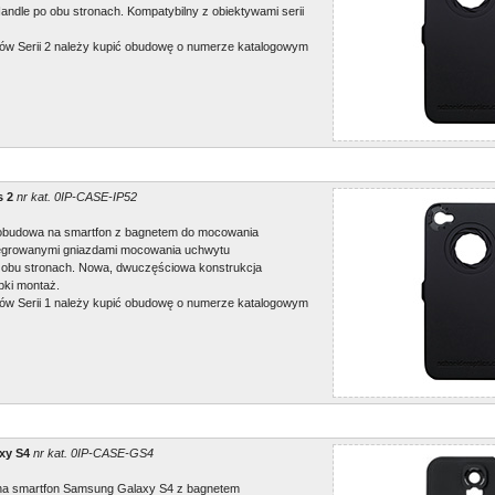
ndle po obu stronach. Kompatybilny z obiektywami serii
ów Serii 2 należy kupić obudowę o numerze katalogowym
s 2
nr kat. 0IP-CASE-IP52
/obudowa na smartfon z bagnetem do mocowania
tegrowanymi gniazdami mocowania uchwytu
 obu stronach. Nowa, dwuczęściowa konstrukcja
bki montaż.
ów Serii 1 należy kupić obudowę o numerze katalogowym
xy S4
nr kat. 0IP-CASE-GS4
 na smartfon Samsung Galaxy S4 z bagnetem