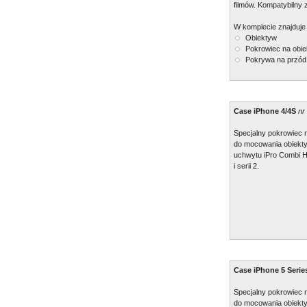
filmów. Kompatybilny z
W komplecie znajduje 
Obiektyw
Pokrowiec na obie
Pokrywa na przód
Case iPhone 4/4S
nr
Specjalny pokrowiec 
do mocowania obiekty
uchwytu iPro Combi Ha
i serii 2.
Case iPhone 5 Serie
Specjalny pokrowiec 
do mocowania obiekty