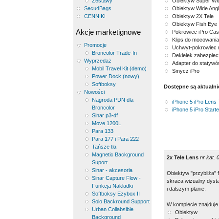
Obiektyw Super Wi
Zestawy
Obiektyw Wide Ang
Secu4Bags
Obiektyw 2X Tele
CENNIKI
Obiektyw Fish Eye
Akcje marketignowe
Pokrowiec iPro Cas
Klips do mocowania 
Promocje
Uchwyt-pokrowiec n
Broncolor Trade-In
Dekielek zabezpiec
Wyprzedaż
Adapter do statywó
Mobil Travel Kit (demo)
Smycz iPro
Power Dock (nowy)
Softboksy
Dostępne są aktualn
Nowości
Nagroda PDN dla
iPhone 5 iPro Lens T
Broncolor
iPhone 5 iPro Starte
Sinar p3-df
Move 1200L
Para 133
Para 177 i Para 222
Tańsze tła
Magnetic Background
2x Tele Lens
nr kat.
Suport
Sinar - akcesoria
Obiektyw "przybliża" 
Sinar Capture Flow -
skraca wizualny dysta
Funkcja Nakładki
i dalszym planie.
Softboksy Ezybox II
Solo Backround Support
W komplecie znajduje 
Urban Collabsible
Obiektyw
Background