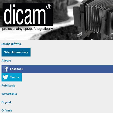
Strona główna
Sklep Internetowy
Allegro
Facebook
Twitter
Publikacje
Wydarzenia
Dojazd
O firmie