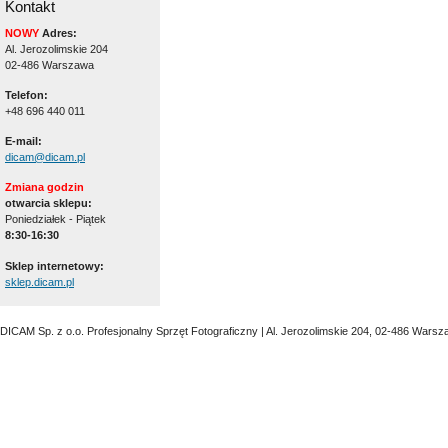
Kontakt
NOWY
Adres:
Al. Jerozolimskie 204
02-486 Warszawa
Telefon:
+48 696 440 011
E-mail:
dicam@dicam.pl
Zmiana godzin
otwarcia sklepu:
Poniedziałek - Piątek
8:30-16:30
Sklep internetowy:
sklep.dicam.pl
DICAM Sp. z o.o. Profesjonalny Sprzęt Fotograficzny | Al. Jerozolimskie 204, 02-486 Warsz