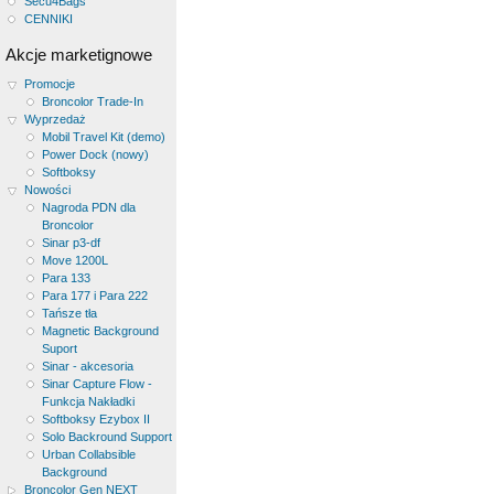
Secu4Bags
CENNIKI
Akcje marketignowe
Promocje
Broncolor Trade-In
Wyprzedaż
Mobil Travel Kit (demo)
Power Dock (nowy)
Softboksy
Nowości
Nagroda PDN dla
Broncolor
Sinar p3-df
Move 1200L
Para 133
Para 177 i Para 222
Tańsze tła
Magnetic Background
Suport
Sinar - akcesoria
Sinar Capture Flow -
Funkcja Nakładki
Softboksy Ezybox II
Solo Backround Support
Urban Collabsible
Background
Broncolor Gen NEXT