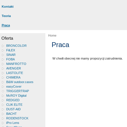
Kontakt
Teoria
Praca
Home
Oferta
Praca
BRONCOLOR
FiiLEX
SINAR
W chwili obecnej nie mamy propozycji zatrudnienia.
FOBA
MANFROTTO
AVENGER
LASTOLITE
CHIMERA
B&W outdoor.cases
easyCover
TRIGGERTRAP
McROY Digital
REDGED
CLIK ELITE
DUST-AID
BACHT
RODENSTOCK
iPro Lens