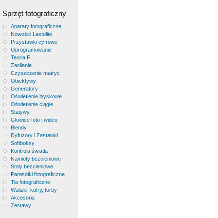
Sprzęt fotograficzny
Aparaty fotograficzne
Nowości Lastolite
Przystawki cyfrowe
Oprogramowanie
Teoria F
Zasilanie
Czyszczenie matryc
Obiektywy
Generatory
Oświetlenie błyskowe
Oświetlenie ciągłe
Statywy
Głowice foto i wideo
Blendy
Dyfuzory i Zastawki
Softboksy
Kontrola światła
Namioty bezcieniowe
Stoły bezcieniowe
Parasolki fotograficzne
Tła fotograficzne
Walizki, kufry, torby
Akcesoria
Zestawy