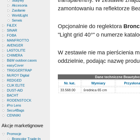
Statywy
Akcesoria
zamontowaniu na reflektorze Bea
Zasilanie
WorldLight
Serwis
Opcjonalnie do reglektora
Bronc
FiiLEX
SINAR
"Light grid 40°" o numerze kata
FOBA
MANFROTTO
AVENGER
LASTOLITE
W zestawie nie ma pierścienia m
CHIMERA
oddzielnie, podając nazwę prod
B&W outdoor.cases
easyCover
TRIGGERTRAP
McROY Digital
Dane techniczne Beautybo
REDGED
Nr. kat.
Wymiary
Przysłona
CLIK ELITE
33.568.00
średnica 65 cm
DUST-AID
BACHT
RODENSTOCK
iPro Lens
Secu4Bags
CENNIKI
Akcje marketignowe
Promocje
Broncolor Trade-In