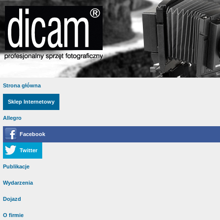
Strona główna
Sklep Internetowy
Allegro
Facebook
Twitter
Publikacje
Wydarzenia
Dojazd
O firmie