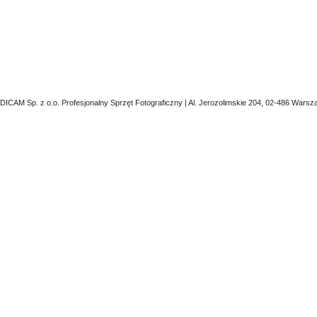
DICAM Sp. z o.o. Profesjonalny Sprzęt Fotograficzny | Al. Jerozolimskie 204, 02-486 Warsz