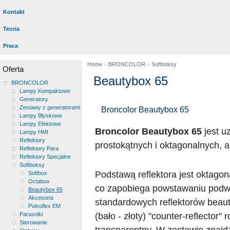
Kontakt
Teoria
Praca
Home
»
BRONCOLOR
»
Softboksy
Oferta
Beautybox 65
BRONCOLOR
Lampy Kompaktowe
Generatory
Zestawy z generatorami
Broncolor Beautybox 65
Lampy Błyskowe
Lampy Efektowe
Broncolor Beautybox 65
jest u
Lampy HMI
Reflektory
prostokątnych i oktagonalnych, a
Reflektory Para
Reflektory Specjalne
Softboksy
Podstawą reflektora jest oktago
Softbox
Octabox
co zapobiega powstawaniu podwó
Beautybox 65
Akcesoria
standardowych reflektorów beau
Pulsoflex EM
(bało - złoty) "counter-reflector
Parasolki
Sterowanie
transparentny. W zestawie znajd