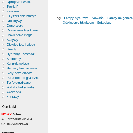
Oprogramowanie
Teoria F
Zasilanie
Czyszczenie matryc
Tagi
Lampy błyskowe
Nowości
Lampy do genera
Obiektywy
Oświetlenie błyskowe
Softboksy
Generatory
Oświetlenie błyskowe
Oświetlenie ciągłe
Statywy
Głowice foto i wideo
Blendy
Dyfuzory i Zastawki
Softboksy
Kontrola światła
Namioty bezcieniowe
Stoły bezcieniowe
Parasolki fotograficzne
Tła fotograficzne
Walizki, kufry, torby
Akcesoria
Zestawy
Kontakt
NOWY
Adres:
Al. Jerozolimskie 204
02-486 Warszawa
Telefon: