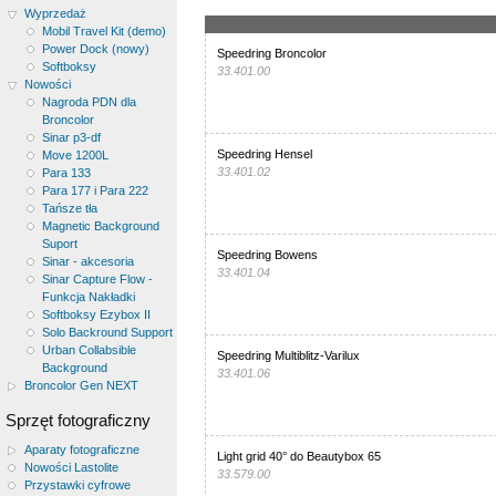
Wyprzedaż
Mobil Travel Kit (demo)
Power Dock (nowy)
Speedring Broncolor
Softboksy
33.401.00
Nowości
Nagroda PDN dla
Broncolor
Sinar p3-df
Speedring Hensel
Move 1200L
33.401.02
Para 133
Para 177 i Para 222
Tańsze tła
Magnetic Background
Suport
Speedring Bowens
Sinar - akcesoria
33.401.04
Sinar Capture Flow -
Funkcja Nakładki
Softboksy Ezybox II
Solo Backround Support
Urban Collabsible
Speedring Multiblitz-Varilux
Background
33.401.06
Broncolor Gen NEXT
Sprzęt fotograficzny
Aparaty fotograficzne
Light grid 40° do Beautybox 65
Nowości Lastolite
33.579.00
Przystawki cyfrowe