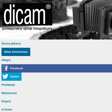
Strona główna
Sklep Internetowy
Allegro
Facebook
Twitter
Publikacje
Wydarzenia
Dojazd
O firmie