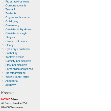
Przystawki cyfrowe
Oprogramowanie
Teoria F
Zasilanie
Czyszczenie matryc
Obiektywy
Generatory
Oświetlenie błyskowe
Oświetlenie ciągłe
Statywy
Głowice foto i wideo
Blendy
Dyfuzory i Zastawki
Softboksy
Kontrola światła
Namioty bezcieniowe
Stoły bezcieniowe
Parasolki fotograficzne
Tła fotograficzne
Walizki, kufry, torby
Akcesoria
Zestawy
Kontakt
NOWY
Adres:
Al. Jerozolimskie 204
02-486 Warszawa