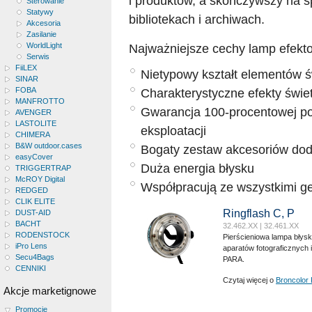
i produktów, a skończywszy na 
Sterowanie
Statywy
bibliotekach i archiwach.
Akcesoria
Zasilanie
WorldLight
Najważniejsze cechy lamp efekt
Serwis
FiiLEX
Nietypowy kształt elementów ś
SINAR
FOBA
Charakterystyczne efekty świet
MANFROTTO
Gwarancja 100-procentowej po
AVENGER
LASTOLITE
eksploatacji
CHIMERA
B&W outdoor.cases
Bogaty zestaw akcesoriów do
easyCover
Duża energia błysku
TRIGGERTRAP
McROY Digital
Współpracują ze wszystkimi g
REDGED
CLIK ELITE
Ringflash C, P
DUST-AID
BACHT
32.462.XX | 32.461.XX
RODENSTOCK
Pierścieniowa lampa błys
iPro Lens
aparatów fotograficznych i
Secu4Bags
PARA.
CENNIKI
Czytaj więcej o
Broncolor 
Akcje marketignowe
Promocje