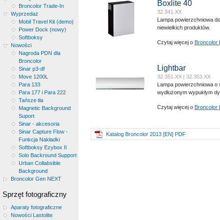
Boxlite 40
Broncolor Trade-In
32.341.XX
Wyprzedaż
Lampa powierzchniowa do
Mobil Travel Kit (demo)
niewielkich produktów.
Power Dock (nowy)
Softboksy
Czytaj więcej o
Broncolor 
Nowości
Nagroda PDN dla
Broncolor
Lightbar
Sinar p3-df
Move 1200L
32.351.XX | 32.353.XX
Para 133
Lampa powierzchniowa o s
Para 177 i Para 222
wydłużonym wypukłym dy
Tańsze tła
Czytaj więcej o
Broncolor 
Magnetic Background
Suport
Sinar - akcesoria
Sinar Capture Flow -
Katalog Broncolor 2013 [EN] PDF
Funkcja Nakładki
Softboksy Ezybox II
Solo Backround Support
Urban Collabsible
Background
Broncolor Gen NEXT
Sprzęt fotograficzny
Aparaty fotograficzne
Nowości Lastolite