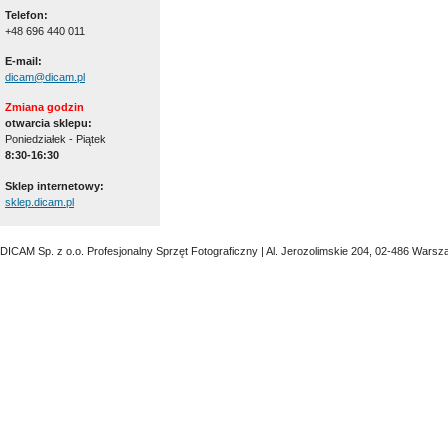
Telefon:
+48 696 440 011
E-mail:
dicam@dicam.pl
Zmiana godzin
otwarcia sklepu:
Poniedziałek - Piątek
8:30-16:30
Sklep internetowy:
sklep.dicam.pl
DICAM Sp. z o.o. Profesjonalny Sprzęt Fotograficzny | Al. Jerozolimskie 204, 02-486 Warsz