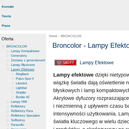
Kontakt
Teoria
Praca
Home
»
BRONCOLOR
Oferta
Broncolor - Lampy Efekt
BRONCOLOR
Lampy Kompaktowe
Generatory
Zestawy z generatorami
Lampy Efektowe
Lampy Błyskowe
Lampy Efektowe
Lampy efektowe
dzięki nietypo
Ringflash
Pulso-Spot 4
wiązkę światła dają oświetlenie 
Litestick
Lightbar
błyskowych i lamp kompaktowych 
Striplite
Akrylowe dyfuzory rozpraszające l
Boxlite 40
Lampy HMI
i niezmienną z upływem czasu ba
Reflektory
Reflektory Para
intensywności użytkowania. Lam
Reflektory Specjalne
Softboksy
światła kluczowego w wielu dzied
Parasolki