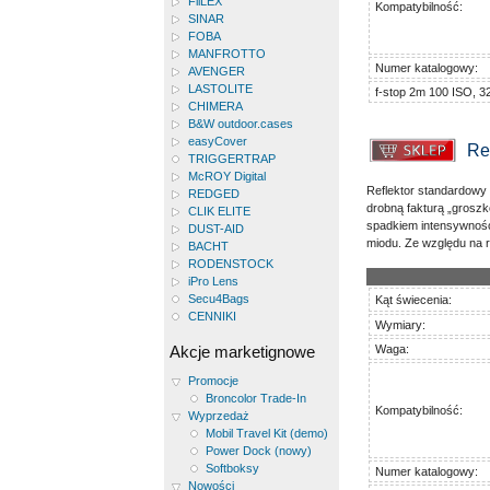
FiiLEX
Kompatybilność:
SINAR
FOBA
MANFROTTO
Numer katalogowy:
AVENGER
LASTOLITE
f-stop 2m 100 ISO, 3
CHIMERA
B&W outdoor.cases
easyCover
Re
TRIGGERTRAP
McROY Digital
Reflektor standardowy
REDGED
drobną fakturą „groszk
CLIK ELITE
spadkiem intensywności
DUST-AID
miodu. Ze względu na 
BACHT
RODENSTOCK
iPro Lens
Secu4Bags
Kąt świecenia:
CENNIKI
Wymiary:
Akcje marketignowe
Waga:
Promocje
Broncolor Trade-In
Kompatybilność:
Wyprzedaż
Mobil Travel Kit (demo)
Power Dock (nowy)
Softboksy
Numer katalogowy:
Nowości