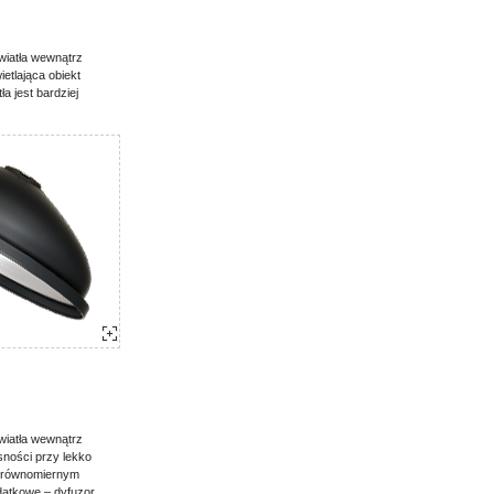
wiatła wewnątrz
etlająca obiekt
a jest bardziej
wiatła wewnątrz
sności przy lekko
z równomiernym
odatkowe – dyfuzor