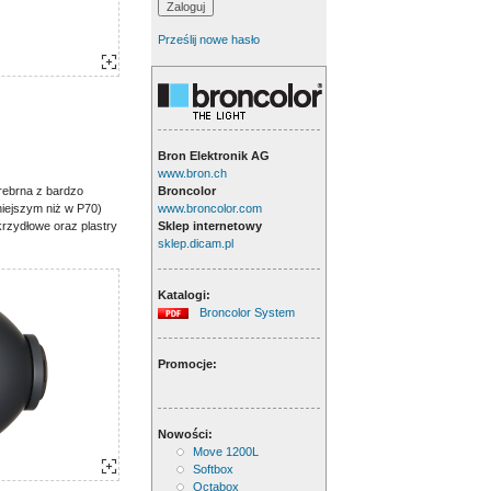
Prześlij nowe hasło
Bron Elektronik AG
www.bron.ch
Broncolor
rebrna z bardzo
www.broncolor.com
niejszym niż w P70)
Sklep internetowy
krzydłowe oraz plastry
sklep.dicam.pl
Katalogi:
Broncolor System
Promocje:
Nowości:
Move 1200L
Softbox
Octabox