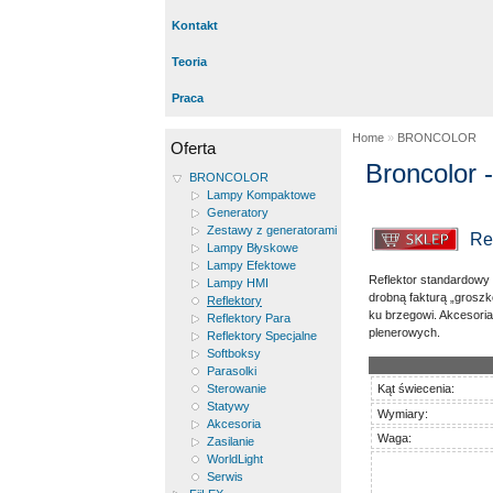
Kontakt
Teoria
Praca
Home
»
BRONCOLOR
Oferta
Broncolor 
BRONCOLOR
Lampy Kompaktowe
Generatory
Zestawy z generatorami
Re
Lampy Błyskowe
Lampy Efektowe
Reflektor standardowy
Lampy HMI
drobną fakturą „groszk
Reflektory
ku brzegowi. Akcesoria
Reflektory Para
plenerowych.
Reflektory Specjalne
Softboksy
Parasolki
Sterowanie
Kąt świecenia:
Statywy
Wymiary:
Akcesoria
Waga:
Zasilanie
WorldLight
Serwis