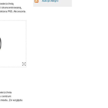
Aukcje Allegro
owierzchnią
 i skoncentrowaną,
ektora P65. Akcesoria
wierzchnia
 w centrum
 miodu. Ze względu