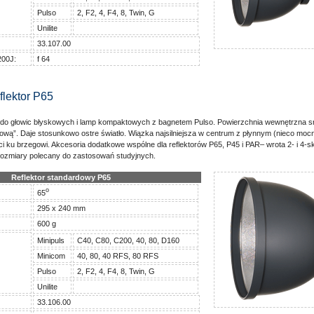
Pulso
2, F2, 4, F4, 8, Twin, G
Unilite
33.107.00
200J:
f 64
flektor P65
 do głowic błyskowych i lamp kompaktowych z bagnetem Pulso. Powierzchnia wewnętrzna s
ową”. Daje stosunkowo ostre światło. Wiązka najsilniejsza w centrum z płynnym (nieco moc
 ku brzegowi. Akcesoria dodatkowe wspólne dla reflektorów P65, P45 i PAR– wrota 2- i 4-s
rozmiary polecany do zastosowań studyjnych.
Reflektor standardowy P65
o
65
295 x 240 mm
600 g
Minipuls
C40, C80, C200, 40, 80, D160
Minicom
40, 80, 40 RFS, 80 RFS
Pulso
2, F2, 4, F4, 8, Twin, G
Unilite
33.106.00