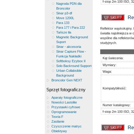
f-stop 2m 100 ISO, 3
Nagroda PDN dla
Broncolor
Sinar p3-df
Re
Move 1200L
Para 133
Para 177 i Para 222
Reflektor wąskokątny.
Tańsze tła
światła najsilniejsza
Magnetic Background
wspólne dla reflektoró
Suport
studyjnych.
Sinar - akcesoria
Sinar Capture Flow -
Funkcja Nakładki
Kąt świecenia:
Softboksy Ezybox II
Wymiary:
Solo Backround Support
Urban Collabsible
Waga:
Background
Broncolor Gen NEXT
Kompatybilność:
Sprzęt fotograficzny
Aparaty fotograficzne
Nowości Lastolite
Numer katalogowy:
Przystawki cyfrowe
f-stop 2m 100 ISO, 3
Oprogramowanie
Teoria F
Zasilanie
Czyszczenie matryc
Re
Obiektywy