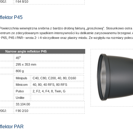
200J:
f 64 8/10
flektor P45
 Powierzchnia wewnętrzna srebrna z bardzo drobną fakturą „groszkową”. Stosunkowo ostra
 w centrum ze zdecydowanym spadkiem intensywności ku delikatnie zarysowanemu brzegowi.
w P65, P45 i PAR– wrota 2- i 4-skrzydłowe oraz plastry miodu. Ze względu na rozmiary pol
Narrow angle reflektor P45
o
45
295 x 353 mm
800 g
Minipuls
C40, C80, C200, 40, 80, D160
Minicom
40, 80, 40 RFS, 80 RFS
Pulso
2, F2, 4, F4, 8, Twin, G
Unilite
33.104.00
200J:
f 90 2/10
flektor PAR