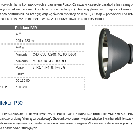
yskowych i lamp kompaktowych z bagnetem Pulso. Czasza w kształcie paraboli z lustrzaną p
ycia matowej szklanej kopułki ochronnej w lampie). Daje wyjątkowo ostrą, uporządkowaną
zą w centrum niż na brzegu) wiązkę światła mocniejszą o ok.1,3 f-stop w porównaniu do refl
reflektorów P65, P45 i PAR– wrota 2- i 4-skrzydłowe oraz plastry miodu.
Reflektor PAR
o
48
295 x 183 mm
470 g
Minipuls
C40, C80, C200, 40, 80, D160
Minicom
40, 80, 40 RFS, 80 RFS
Pulso
2, F2, 4, F4, 8, Twin, G
Unilite
33.113.00
200J:
f 90 3/10
flektor P50
zoptymalizowany do głowic błyskowych Pulso Twin i Pulso8 oraz Broncolor HMI 575.800. Po
ardzo drobną fakturą „groszkową”. Stosunkowo ostra i wąska wiązka światła najsilniejsza
iem intensywności ku widocznie zarysowanemu brzegowi. Akcesoria dodatkowe – plastry
do zastosowań studyjnych.