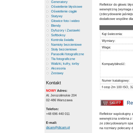
Generatory
Reflektor do głowic bł
Oświetlenie błyskowe
wewnętrzną (wymaga uż
Oświetlenie ciągłe
(zdecydowanie jaśniejs
Statywy
dodatkowe wspólne dla 
Głowice foto i wideo
Blendy
Dyfuzory i Zastawki
Kąt świecenia:
Softboksy
Kontrola światła
Wymiary:
Namioty bezcieniowe
Waga:
Stoły bezcieniowe
Parasolki fotograficzne
Tła fotograficzne
Walizki, kufry, torby
Kompatybilność:
Akcesoria
Zestawy
Numer katalogowy:
Kontakt
f-stop 2m 100 ISO, 3
NOWY
Adres:
Al. Jerozolimskie 204
02-486 Warszawa
Re
Telefon:
+48 696 440 011
Reflektor wąskokątny 
wewnętrzna srebrna z b
E-mail:
ze zdecydowanym spadk
dicam@dicam.pl
na rozmiary polecany 