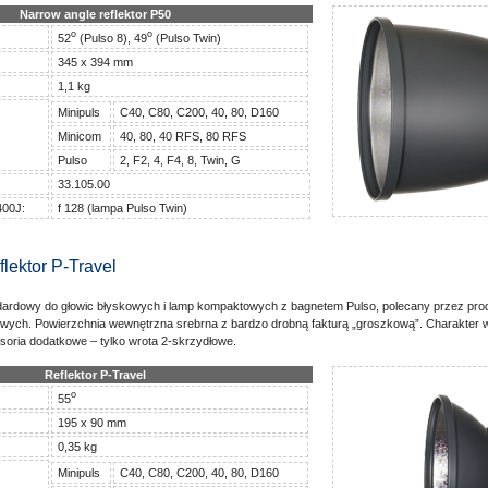
Narrow angle reflektor P50
o
o
52
(Pulso 8), 49
(Pulso Twin)
345 x 394 mm
1,1 kg
Minipuls
C40, C80, C200, 40, 80, D160
Minicom
40, 80, 40 RFS, 80 RFS
Pulso
2, F2, 4, F4, 8, Twin, G
33.105.00
400J:
f 128 (lampa Pulso Twin)
flektor P-Travel
tandardowy do głowic błyskowych i lamp kompaktowych z bagnetem Pulso, polecany przez pro
wych. Powierzchnia wewnętrzna srebrna z bardzo drobną fakturą „groszkową”. Charakter wi
esoria dodatkowe – tylko wrota 2-skrzydłowe.
Reflektor P-Travel
o
55
195 x 90 mm
0,35 kg
Minipuls
C40, C80, C200, 40, 80, D160