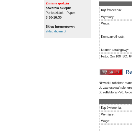
Zmiana godzin
otwarcia sklepu:
Kąt świecenia:
Poniedziałek - Piątek
Wymiary:
8:30-16:30
Waga:
Sklep internetowy:
sklep.dicam.pl
Kompatybilność:
Numer katalogowy:
f-stop 2m 100 ISO, 6
Re
Niewielki reflektor s
do zastosowań plenero
do reflektora P70. Akc
Kąt świecenia:
Wymiary:
Waga: