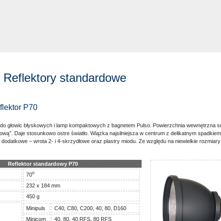
- Reflektory standardowe
flektor P70
 do głowic błyskowych i lamp kompaktowych z bagnetem Pulso. Powierzchnia wewnętrzna s
ową”. Daje stosunkowo ostre światło. Wiązka najsilniejsza w centrum z delikatnym spadkie
 dodatkowe – wrota 2- i 4-skrzydłowe oraz plastry miodu. Ze względu na niewielkie rozmiary
Reflektor standardowy P70
o
70
232 x 184 mm
450 g
Minipuls
C40, C80, C200, 40, 80, D160
Minicom
40, 80, 40 RFS, 80 RFS