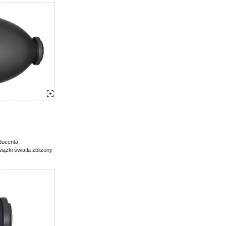
ducenta
ązki światła zbliżony