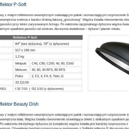
lektor P-Soft
etowy z małym reflektorem wewnętrznym osłaniającym palnik i wzmacniającym rozproszenie ś
ewnętrzna srebrna z bardzo drobną fakturą „groszkową”. Wiązka światła równomiernie oświ
jasności przy lekko zarysowanym brzegu. Po nałożeniu opcjonalnego dyfuzora wiązka światł
ernym spadkiem jasności od centrum. Akcesoria dodatkowe – dyfuzor i plaster miodu.
Reflektor P-Soft
o
o
84
(bez dyfuzora), 78
(z dyfuzorem)
517 x 196 mm
1,2 kg
Minipuls
C40, C80, C200, 40, 80, D160
Minicom
40, 80, 40 RFS, 80 RFS
Pulso
2, F2, 4, F4, 8, Twin, G
33.110.00
200J:
f 32 7/10 | f32 1/10 (z dyfuzorem)
flektor Beauty Dish
etowy z małym reflektorem wewnętrznym osłaniającym palnik i wzmacniającym rozproszenie ś
ewnętrzna biała. Wiązka światła równomiernie oświetlająca obiekt z delikatnym spadkiem ja
o nałożeniu tekstylnego dyfuzora (w komplecie) wiązka światła jest bardziej rozproszona 
entrum. Oświetlenie bardziej rozproszone w porównaniu z Softlight reflector P. Akcesoria d