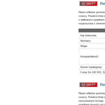
Ref
Płaski reflektor portr
czaszy. Powierzchnia w
z delikatnym spadkiem 
rozproszona z równomi
Kąt świecenia:
Wymiary:
Waga:
Kompatybilność:
Numer katalogowy:
f-stop 2m 100 ISO, 3
Re
Płaski reflektor portr
czaszy. Powierzchnia w
zarysowanym brzegu. P
spadkiem jasności od c