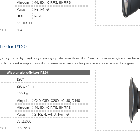
Minicom
40, 80, 40 RFS, 80 RFS
Pulso
F2, F4, G
HMI
F575
33.103.00
200J:
f 64
flektor P120
, który może być wykorzystywany np. do oświetlenia tła. Powierzchnia wewnętrzna srebrna
Bardzo szeroka wiązka światła o równomiernym spadku jasności od centrum ku brzegowi.
Wide angle reflektor P120
o
120
220 x 44 mm
0,25 kg
Minipuls
C40, C80, C200, 40, 80, D160
Minicom
40, 80, 40 RFS, 80 RFS
Pulso
2, F2, 4, F4, 8, Twin, G
33.112.00
200J:
f 32 7/10