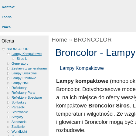
Kontakt
Teoria
Praca
Home
»
BRONCOLOR
Oferta
BRONCOLOR
Broncolor - Lamp
Lampy Kompaktowe
Siros L
Generatory
Lampy Kompaktowe
Zestawy z generatorami
Lampy Błyskowe
Lampy Efektowe
Lampy kompaktowe
(monobloki
Lampy HMI
Reflektory
Broncolor. Dotychczasowe modele
Reflektory Para
a na ich miejsce do oferty wes
Reflektory Specjalne
Softboksy
kompaktowe
Broncolor Siros
. 
Parasolki
Sterowanie
temperatur i wilgotności. Ze wzg
Statywy
i głowicami Broncolor mogą być 
Akcesoria
Zasilanie
rozbudowie.
WorldLight