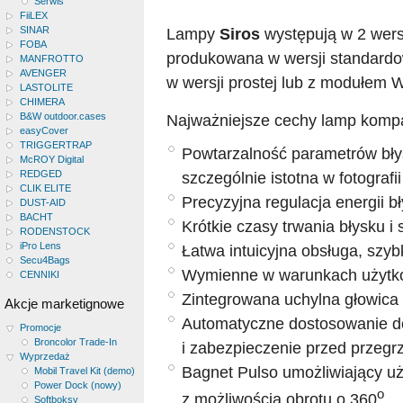
Serwis
FiiLEX
SINAR
Lampy
Siros
występują w 2 wers
FOBA
produkowana w wersji standardow
MANFROTTO
AVENGER
w wersji prostej lub z modułem 
LASTOLITE
CHIMERA
B&W outdoor.cases
Najważniejsze cechy lamp kom
easyCover
TRIGGERTRAP
Powtarzalność parametrów bły
McROY Digital
REDGED
szczególnie istotna w fotografii
CLIK ELITE
Precyzyjna regulacja energii b
DUST-AID
BACHT
Krótkie czasy trwania błysku i
RODENSTOCK
iPro Lens
Łatwa intuicyjna obsługa, szy
Secu4Bags
Wymienne w warunkach użytkow
CENNIKI
Zintegrowana uchylna głowica 
Akcje marketignowe
Automatyczne dostosowanie do 
Promocje
Broncolor Trade-In
i zabezpieczenie przed przegr
Wyprzedaż
Bagnet Pulso umożliwiający u
Mobil Travel Kit (demo)
Power Dock (nowy)
o
z możliwością obrotu o 360
Softboksy