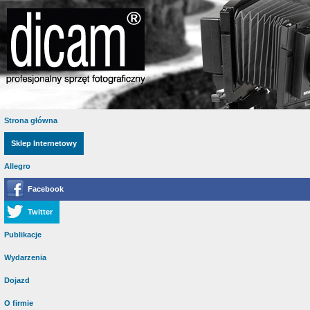
Strona główna
Sklep Internetowy
Allegro
Facebook
Twitter
Publikacje
Wydarzenia
Dojazd
O firmie