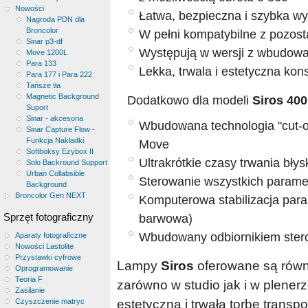
Nowości
Łatwa, bezpieczna i szybka wy
Nagroda PDN dla
Broncolor
W pełni kompatybilne z pozost
Sinar p3-df
Występują w wersji z wbudowa
Move 1200L
Para 133
Lekka, trwala i estetyczna kons
Para 177 i Para 222
Tańsze tła
Magnetic Background
Dodatkowo dla modeli
Siros 400
Suport
Sinar - akcesoria
Wbudowana technologia "cut-of
Sinar Capture Flow -
Funkcja Nakładki
Move
Softboksy Ezybox II
Ultrakrótkie czasy trwania błys
Solo Backround Support
Urban Collabsible
Sterowanie wszystkich paramet
Background
Broncolor Gen NEXT
Komputerowa stabilizacja para
Sprzęt fotograficzny
barwowa)
Wbudowany odbiornikiem ster
Aparaty fotograficzne
Nowości Lastolite
Przystawki cyfrowe
Lampy
Siros
oferowane są równ
Oprogramowanie
Teoria F
zarówno w studio jak i w plene
Zasilanie
Czyszczenie matryc
estetyczną i trwałą torbę transp