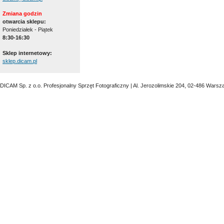
Zmiana godzin
otwarcia sklepu:
Poniedziałek - Piątek
8:30-16:30
Sklep internetowy:
sklep.dicam.pl
DICAM Sp. z o.o. Profesjonalny Sprzęt Fotograficzny | Al. Jerozolimskie 204, 02-486 Warsz