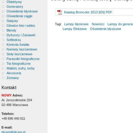
Obiektywy
Generatory
Oświetlenie błyskowe
Katalog Broncolor 2013 [EN] PDF
Oświetlenie ciągłe
Statywy
Tagi
Lampy błyskowe
Nowości
Lampy do genera
Głowice foto i wideo
Lampy Efektowe
Oświetlenie błyskowe
Blendy
Dyfuzory i Zastawki
Softboksy
Kontrola światła
Namioty bezcieniowe
Stoły bezcieniowe
Parasolki fotograficzne
Tła fotograficzne
Walizki, kufry, torby
Akcesoria
Zestawy
Kontakt
NOWY
Adres:
Al. Jerozolimskie 204
02-486 Warszawa
Telefon:
+48 696 440 011
E-mail:
dicam@dicam.pl