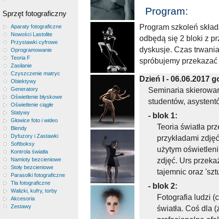
Program:
Sprzęt fotograficzny
Program szkoleń skład
Aparaty fotograficzne
Nowości Lastolite
odbędą się 2 bloki z p
Przystawki cyfrowe
dyskusje. Czas trwania
Oprogramowanie
Teoria F
spróbujemy przekazać t
Zasilanie
Czyszczenie matryc
Dzień I - 06.06.2017 g
Obiektywy
Generatory
Seminaria skierowan
Oświetlenie błyskowe
studentów, asystent
Oświetlenie ciągłe
Statywy
- blok 1:
Głowice foto i wideo
Teoria światła pr
Blendy
Dyfuzory i Zastawki
przykładami zdjęć
Softboksy
użytym oświetlen
Kontrola światła
Namioty bezcieniowe
zdjęć. Urs przek
Stoły bezcieniowe
tajemnic oraz 'sz
Parasolki fotograficzne
Tła fotograficzne
- blok 2:
Walizki, kufry, torby
Fotografia ludzi (
Akcesoria
Zestawy
światła. Coś dla