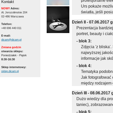
profesjonalne efe
Kontakt
Urs pokaże możliw
NOWY
Adres:
światła, jeśli pos
Al. Jerozolimskie 204
02-486 Warszawa
Dzień II - 07.06.2017 
Telefon:
Prezentacja bardzie
+48 696 440 011
portret, beauty i ciało
E-mail:
dicam@dicam.pl
- blok 3:
Zdjęcia 'z bliska
Zmiana godzin
otwarcia sklepu:
najwyższej jakośc
Poniedziałek - Piątek
informacje jak sk
8:30-16:30
- blok 4:
Sklep internetowy:
Tematyka podobna 
sklep.dicam.pl
Jak fotografować c
między rodzajem o
Dzień III - 08.06.2017 
Dużo wiedzy dla prof
taniec), zobrazowane
- blok 5: