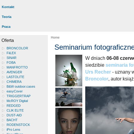
Kontakt
Teoria
Praca
Home
Oferta
Seminarium fotograficzne
BRONCOLOR
FiiLEX
W dniach
06-08 czerwc
SINAR
FOBA
siedzibie
seminaria fo
MANFROTTO
Urs Recher
- uznany w
AVENGER
LASTOLITE
Broncolor
, autor książ
CHIMERA
B&W outdoor.cases
easyCover
TRIGGERTRAP
McROY Digital
REDGED
CLIK ELITE
DUST-AID
BACHT
RODENSTOCK
iPro Lens