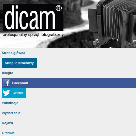
Strona główna
Sklep Internetowy
Allegro
Facebook
Twitter
Publikacje
Wydarzenia
Dojazd
O firmie