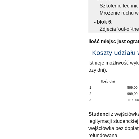
Szkolenie technic
Mrożenie ruchu w fo
- blok 6:
Zdjęcia 'out-of-t
Ilość miejsc jest ogr
Koszty udziału 
Istnieje możliwość wyk
trzy dni).
Ilość dni
1
599,00
2
999,00
3
1199,00
Studenci
z wejściówką
legitymacji studenckie
wejściówka bez dopłat
refundowana.