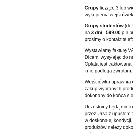
Grupy
liczące 3 lub w
wykupienia wejścówek d
Grupy studentów
(dot
na
3 dni - 599.00
pln b
prosimy o kontakt tele
Wystawiamy fakturę VA
Dicam, wysyłając do 
Opłata jest traktowana
i nie podlega zwrotom.
Wejściówka uprawnia 
zakup wybranych produ
dokonany do końca sie
Uczestnicy będą miel
przez Ursa z upustem d
w doskonałej kondycji,
produktów należy doko