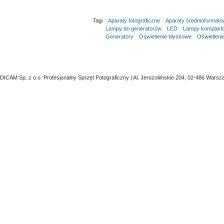
Tagi
Aparaty fotograficzne
Aparaty średnioformat
Lampy do generatorów
LED
Lampy kompakt
Generatory
Oświetlenie błyskowe
Oświetlenie
DICAM Sp. z o.o. Profesjonalny Sprzęt Fotograficzny | Al. Jerozolimskie 204, 02-486 Warsz