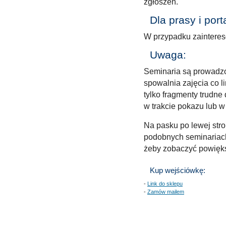
zgłoszeń.
Dla prasy i port
W przypadku zaintere
Uwaga:
Seminaria są prowadzo
spowalnia zajęcia co 
tylko fragmenty trudne
w trakcie pokazu lub w
Na pasku po lewej str
podobnych seminariach
żeby zobaczyć powięk
Kup wejściówkę:
-
Link do sklepu
-
Zamów mailem