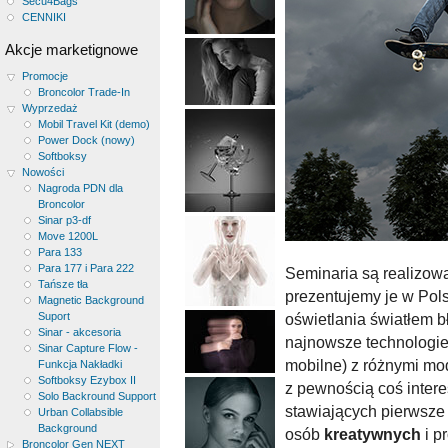
Secu4Bags
CENNIKI
Akcje marketignowe
Promocje
Broncolor Trade-In
Wyprzedaż
Mobil Travel Kit (demo)
Power Dock (nowy)
Softboksy
Nowości
Nagroda PDN dla
Broncolor
Sinar p3-df
Move 1200L
Para 133
Para 177 i Para 222
Seminaria są realizo
Tańsze tła
prezentujemy je w Pol
Magnetic Background
Suport
oświetlania światłem 
Sinar - akcesoria
najnowsze technologie 
Sinar Capture Flow -
mobilne) z różnymi mod
Funkcja Nakładki
Softboksy Ezybox II
z pewnością coś inter
Solo Backround Support
stawiających pierwsze k
Urban Collabsible
Background
osób
kreatywnych
i p
Broncolor Gen NEXT