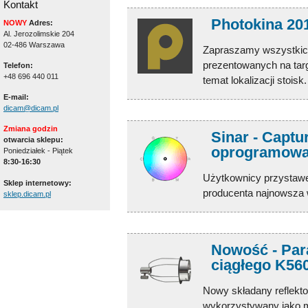
Kontakt
Photokina 20
NOWY
Adres:
Al. Jerozolimskie 204
02-486 Warszawa
Zapraszamy wszystkic
prezentowanych na tar
Telefon:
+48 696 440 011
temat lokalizacji stoisk.
E-mail:
dicam@dicam.pl
Zmiana godzin
Sinar - Captu
otwarcia sklepu:
oprogramowa
Poniedziałek - Piątek
8:30-16:30
Użytkownicy przystawe
Sklep internetowy:
producenta najnowsza 
sklep.dicam.pl
Nowość - Para
ciągłego K56
Nowy składany reflekt
wykorzystywany jako mo