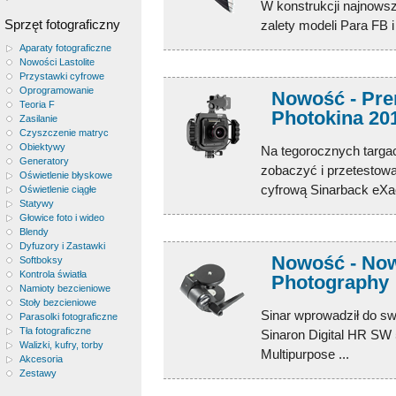
W konstrukcji najnowsz
Sprzęt fotograficzny
zalety modeli Para FB i
Aparaty fotograficzne
Nowości Lastolite
Przystawki cyfrowe
Oprogramowanie
Nowość - Pre
Teoria F
Photokina 20
Zasilanie
Czyszczenie matryc
Obiektywy
Na tegorocznych targac
Generatory
zobaczyć i przetestowa
Oświetlenie błyskowe
cyfrową Sinarback eXa
Oświetlenie ciągłe
Statywy
Głowice foto i wideo
Blendy
Dyfuzory i Zastawki
Nowość - Now
Softboksy
Kontrola światła
Photography
Namioty bezcieniowe
Stoły bezcieniowe
Sinar wprowadził do sw
Parasolki fotograficzne
Tła fotograficzne
Sinaron Digital HR SW 
Walizki, kufry, torby
Multipurpose ...
Akcesoria
Zestawy