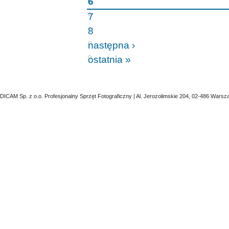
6
7
8
następna ›
ostatnia »
DICAM Sp. z o.o. Profesjonalny Sprzęt Fotograficzny | Al. Jerozolimskie 204, 02-486 Warsz