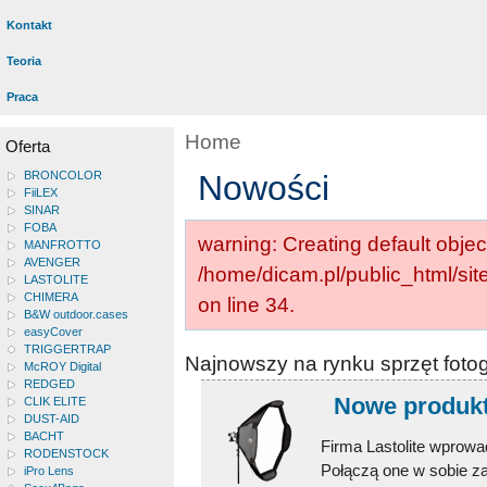
Kontakt
Teoria
Praca
Home
Oferta
BRONCOLOR
Nowości
FiiLEX
SINAR
FOBA
warning: Creating default objec
MANFROTTO
AVENGER
/home/dicam.pl/public_html/si
LASTOLITE
CHIMERA
on line 34.
B&W outdoor.cases
easyCover
TRIGGERTRAP
Najnowszy na rynku sprzęt foto
McROY Digital
REDGED
Nowe produkty
CLIK ELITE
DUST-AID
BACHT
Firma Lastolite wprowa
RODENSTOCK
Połączą one w sobie za
iPro Lens