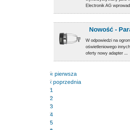
Electronik AG wprowadzi
Nowość - Para
W odpowiedzi na ogrom
oświetleniowego innych
oferty nowy adapter ...
« pierwsza
‹ poprzednia
1
2
3
4
5