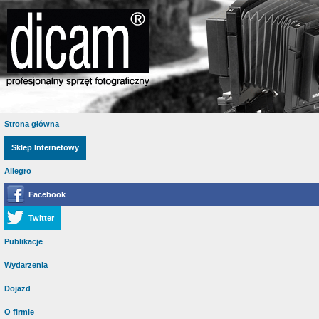
Strona główna
Sklep Internetowy
Allegro
Facebook
Twitter
Publikacje
Wydarzenia
Dojazd
O firmie