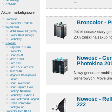
Secu4Bags
...
CENNIKI
Akcje marketignowe
Promocje
Broncolor - 
Broncolor Trade-In
Wyprzedaż
Mobil Travel Kit (demo)
Jeżeli oddasz stary ge
Power Dock (nowy)
20% zniżki na zakup no
Softboksy
Nowości
Nagroda PDN dla
Broncolor
Sinar p3-df
Nowość - Gen
Move 1200L
Photokina 20
Para 133
Para 177 i Para 222
Tańsze tła
Nowy generator mobilny 
Magnetic Background
plenerowych. Move umoż
Suport
Sinar - akcesoria
Sinar Capture Flow -
Funkcja Nakładki
Softboksy Ezybox II
Nowość - Refl
Solo Backround Support
222
Urban Collabsible
Background
Broncolor Gen NEXT