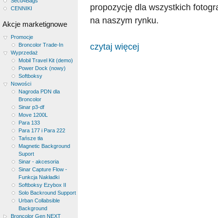
Secu4Bags
propozycję dla wszystkich fotog
CENNIKI
na naszym rynku.
Akcje marketignowe
Promocje
czytaj więcej
Broncolor Trade-In
Wyprzedaż
Mobil Travel Kit (demo)
Power Dock (nowy)
Softboksy
Nowości
Nagroda PDN dla
Broncolor
Sinar p3-df
Move 1200L
Para 133
Para 177 i Para 222
Tańsze tła
Magnetic Background
Suport
Sinar - akcesoria
Sinar Capture Flow -
Funkcja Nakładki
Softboksy Ezybox II
Solo Backround Support
Urban Collabsible
Background
Broncolor Gen NEXT