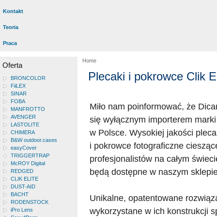
Kontakt
Teoria
Praca
Home
Oferta
Plecaki i pokrowce Clik El
BRONCOLOR
FiiLEX
SINAR
FOBA
Miło nam poinformować, że Dica
MANFROTTO
AVENGER
się wyłącznym importerem mark
LASTOLITE
w Polsce. Wysokiej jakości plecak
CHIMERA
B&W outdoor.cases
i pokrowce fotograficzne cieszą
easyCover
TRIGGERTRAP
profesjonalistów na całym świeci
McROY Digital
będą dostępne w naszym sklepie
REDGED
CLIK ELITE
DUST-AID
BACHT
Unikalne, opatentowane rozwiąz
RODENSTOCK
wykorzystane w ich konstrukcji s
iPro Lens