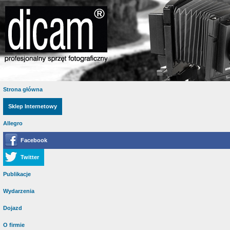
Strona główna
Sklep Internetowy
Allegro
Facebook
Twitter
Publikacje
Wydarzenia
Dojazd
O firmie