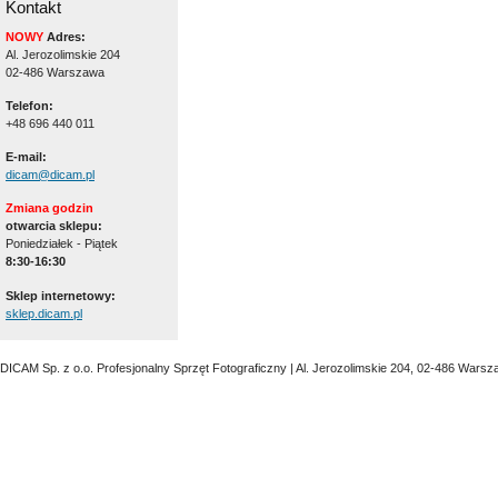
Kontakt
NOWY
Adres:
Al. Jerozolimskie 204
02-486 Warszawa
Telefon:
+48 696 440 011
E-mail:
dicam@dicam.pl
Zmiana godzin
otwarcia sklepu:
Poniedziałek - Piątek
8:30-16:30
Sklep internetowy:
sklep.dicam.pl
DICAM Sp. z o.o. Profesjonalny Sprzęt Fotograficzny | Al. Jerozolimskie 204, 02-486 Warsz