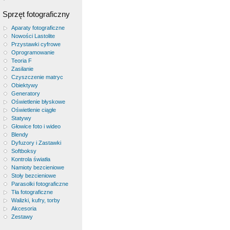
Sprzęt fotograficzny
Aparaty fotograficzne
Nowości Lastolite
Przystawki cyfrowe
Oprogramowanie
Teoria F
Zasilanie
Czyszczenie matryc
Obiektywy
Generatory
Oświetlenie błyskowe
Oświetlenie ciągłe
Statywy
Głowice foto i wideo
Blendy
Dyfuzory i Zastawki
Softboksy
Kontrola światła
Namioty bezcieniowe
Stoły bezcieniowe
Parasolki fotograficzne
Tła fotograficzne
Walizki, kufry, torby
Akcesoria
Zestawy