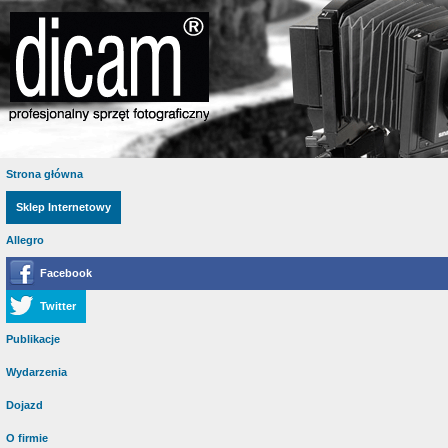
Strona główna
Sklep Internetowy
Allegro
Facebook
Twitter
Publikacje
Wydarzenia
Dojazd
O firmie