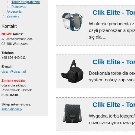
Torby fotograficzne
Pokrowce
Clik Elite - To
Akcesoria
Zestawy
W ofercie producenta z
Kontakt
czyli przenoszenia sprz
NOWY
Adres:
się dla ...
Al. Jerozolimskie 204
02-486 Warszawa
Telefon:
+48 696 440 011
Clik Elite - T
E-mail:
dicam@dicam.pl
Doskonała torba dla osó
system nośny zapewnia 
Zmiana godzin
otwarcia sklepu:
Poniedziałek - Piątek
8:30-16:30
Clik Elite - T
Sklep internetowy:
sklep.dicam.pl
Wygodna torba fotograf
nowoczesnymi rozwiąz