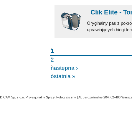
Clik Elite - T
Oryginalny pas z pokro
uprawiających biegi te
1
2
następna ›
ostatnia »
DICAM Sp. z o.o. Profesjonalny Sprzęt Fotograficzny | Al. Jerozolimskie 204, 02-486 Warsz