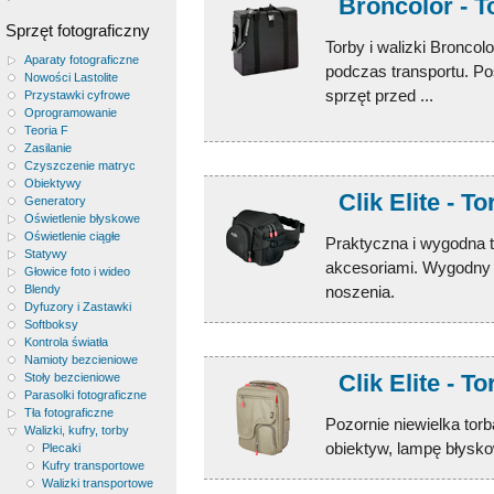
Broncolor - To
Sprzęt fotograficzny
Torby i walizki Bronco
Aparaty fotograficzne
podczas transportu. P
Nowości Lastolite
sprzęt przed ...
Przystawki cyfrowe
Oprogramowanie
Teoria F
Zasilanie
Czyszczenie matryc
Obiektywy
Clik Elite - T
Generatory
Oświetlenie błyskowe
Oświetlenie ciągłe
Praktyczna i wygodna 
Statywy
akcesoriami. Wygodny 
Głowice foto i wideo
noszenia.
Blendy
Dyfuzory i Zastawki
Softboksy
Kontrola światła
Namioty bezcieniowe
Clik Elite - T
Stoły bezcieniowe
Parasolki fotograficzne
Tła fotograficzne
Pozornie niewielka tor
Walizki, kufry, torby
obiektyw, lampę błyskow
Plecaki
Kufry transportowe
Walizki transportowe