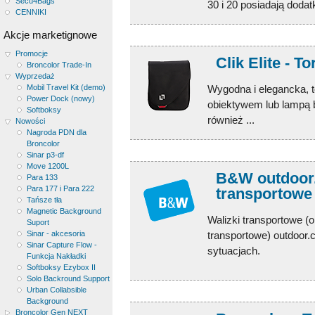
Secu4Bags
30 i 20 posiadają dodat
CENNIKI
Akcje marketignowe
Promocje
Clik Elite - T
Broncolor Trade-In
Wyprzedaż
Mobil Travel Kit (demo)
Wygodna i elegancka, 
Power Dock (nowy)
obiektywem lub lampą 
Softboksy
również ...
Nowości
Nagroda PDN dla
Broncolor
Sinar p3-df
Move 1200L
B&W outdoor.c
Para 133
Para 177 i Para 222
transportowe
Tańsze tła
Magnetic Background
Walizki transportowe (
Suport
Sinar - akcesoria
transportowe) outdoor.
Sinar Capture Flow -
sytuacjach.
Funkcja Nakładki
Softboksy Ezybox II
Solo Backround Support
Urban Collabsible
Background
Broncolor Gen NEXT