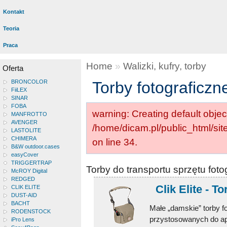
Kontakt
Teoria
Praca
Home
»
Walizki, kufry, torby
Oferta
BRONCOLOR
Torby fotograficzn
FiiLEX
SINAR
FOBA
warning: Creating default objec
MANFROTTO
AVENGER
/home/dicam.pl/public_html/si
LASTOLITE
CHIMERA
on line 34.
B&W outdoor.cases
easyCover
TRIGGERTRAP
Torby do transportu sprzętu foto
McROY Digital
REDGED
Clik Elite - 
CLIK ELITE
DUST-AID
BACHT
Małe „damskie” torby f
RODENSTOCK
przystosowanych do apa
iPro Lens