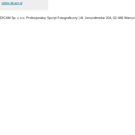
sklep.dicam.pl
DICAM Sp. z o.o. Profesjonalny Sprzęt Fotograficzny | Al. Jerozolimskie 204, 02-486 Warsz