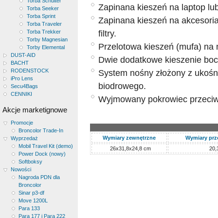
Torba Schulter
Zapinana kieszeń na laptop lub
Torba Seeker
Torba Sprint
Zapinana kieszeń na akcesoria 
Torba Traveler
filtry.
Torba Trekker
Torby Magnesian
Przelotowa kieszeń (mufa) na 
Torby Elemental
DUST-AID
Dwie dodatkowe kieszenie boc
BACHT
RODENSTOCK
System nośny złożony z ukośn
iPro Lens
biodrowego.
Secu4Bags
CENNIKI
Wyjmowany pokrowiec przeci
Akcje marketignowe
Promocje
Broncolor Trade-In
Wymiary zewnętrzne
Wymiary prz
Wyprzedaż
Mobil Travel Kit (demo)
26x31,8x24,8 cm
20,
Power Dock (nowy)
Softboksy
Nowości
Nagroda PDN dla
Broncolor
Sinar p3-df
Move 1200L
Para 133
Para 177 i Para 222