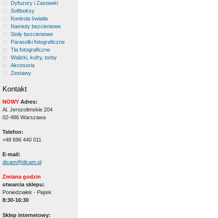
Dyfuzory i Zastawki
Softboksy
Kontrola światła
Namioty bezcieniowe
Stoły bezcieniowe
Parasolki fotograficzne
Tła fotograficzne
Walizki, kufry, torby
Akcesoria
Zestawy
Kontakt
NOWY
Adres:
Al. Jerozolimskie 204
02-486 Warszawa
Telefon:
+48 696 440 011
E-mail:
dicam@dicam.pl
Zmiana godzin
otwarcia sklepu:
Poniedziałek - Piątek
8:30-16:30
Sklep internetowy: