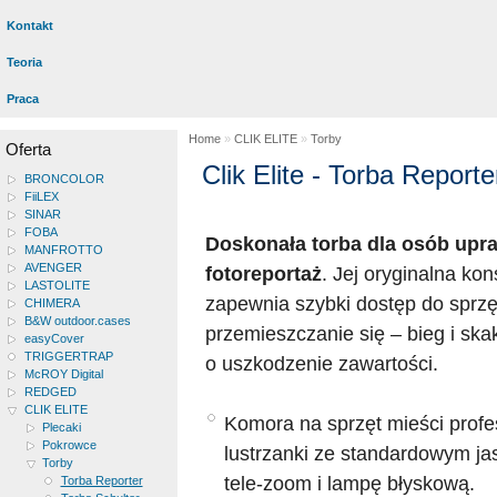
Kontakt
Teoria
Praca
Home
»
CLIK ELITE
»
Torby
Oferta
Clik Elite - Torba Reporte
BRONCOLOR
FiiLEX
SINAR
FOBA
Doskonała torba dla osób upr
MANFROTTO
AVENGER
fotoreportaż
. Jej oryginalna ko
LASTOLITE
zapewnia szybki dostęp do sprzę
CHIMERA
B&W outdoor.cases
przemieszczanie się – bieg i sk
easyCover
TRIGGERTRAP
o uszkodzenie zawartości.
McROY Digital
REDGED
CLIK ELITE
Komora na sprzęt mieści profe
Plecaki
Pokrowce
lustrzanki ze standardowym j
Torby
tele-zoom i lampę błyskową.
Torba Reporter