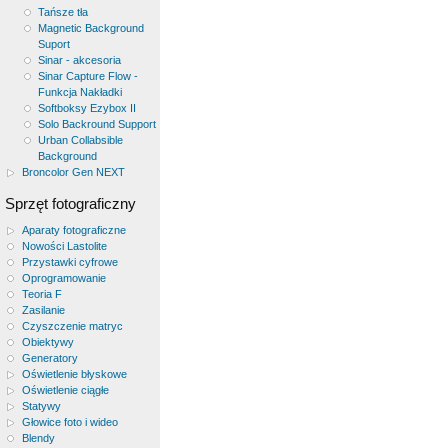
Tańsze tła
Magnetic Background
Suport
Sinar - akcesoria
Sinar Capture Flow -
Funkcja Nakładki
Softboksy Ezybox II
Solo Backround Support
Urban Collabsible
Background
Broncolor Gen NEXT
Sprzęt fotograficzny
Aparaty fotograficzne
Nowości Lastolite
Przystawki cyfrowe
Oprogramowanie
Teoria F
Zasilanie
Czyszczenie matryc
Obiektywy
Generatory
Oświetlenie błyskowe
Oświetlenie ciągłe
Statywy
Głowice foto i wideo
Blendy