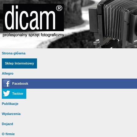
Strona główna
Sklep Internetowy
Allegro
Facebook
Twitter
Publikacje
Wydarzenia
Dojazd
O firmie