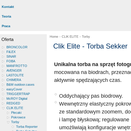
Kontakt
Teoria
Praca
Home
»
CLIK ELITE
»
Torby
Oferta
Clik Elite - Torba Sekker
BRONCOLOR
FiiLEX
SINAR
FOBA
Unikalna torba na sprzęt fotog
MANFROTTO
AVENGER
mocowana na biodrach, przezna
LASTOLITE
aktywnie spędzających czas.
CHIMERA
B&W outdoor.cases
easyCover
TRIGGERTRAP
Oddychający pas biodrowy.
McROY Digital
Wewnętrzny elastyczny pokrow
REDGED
CLIK ELITE
ze standardowym zoomem, do
Plecaki
Pokrowce
i lampę błyskową; regulowane
Torby
umożliwiają konfiguracje wnętr
Torba Reporter