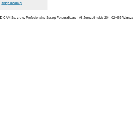
sklep.dicam.pl
DICAM Sp. z o.o. Profesjonalny Sprzęt Fotograficzny | Al. Jerozolimskie 204, 02-486 Warsz