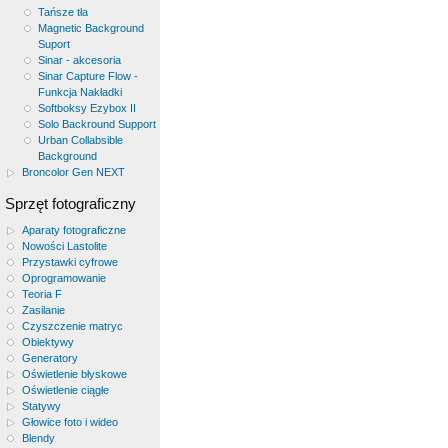
Tańsze tła
Magnetic Background
Suport
Sinar - akcesoria
Sinar Capture Flow -
Funkcja Nakładki
Softboksy Ezybox II
Solo Backround Support
Urban Collabsible
Background
Broncolor Gen NEXT
Sprzęt fotograficzny
Aparaty fotograficzne
Nowości Lastolite
Przystawki cyfrowe
Oprogramowanie
Teoria F
Zasilanie
Czyszczenie matryc
Obiektywy
Generatory
Oświetlenie błyskowe
Oświetlenie ciągłe
Statywy
Głowice foto i wideo
Blendy