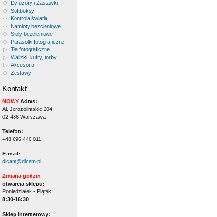
Dyfuzory i Zastawki
Softboksy
Kontrola światła
Namioty bezcieniowe
Stoły bezcieniowe
Parasolki fotograficzne
Tła fotograficzne
Walizki, kufry, torby
Akcesoria
Zestawy
Kontakt
NOWY
Adres:
Al. Jerozolimskie 204
02-486 Warszawa
Telefon:
+48 696 440 011
E-mail:
dicam@dicam.pl
Zmiana godzin
otwarcia sklepu:
Poniedziałek - Piątek
8:30-16:30
Sklep internetowy: