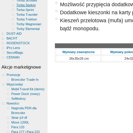
Torba Schulter
Możliwość przypięcia dodatko
Torba Seeker
Torba Sprint
Dodatkowe kieszonki na karty 
Torba Traveler
Kieszeń przelotowa (mufa) umo
Torba Trekker
Torby Magnesian
bądź monopodu.
Torby Elemental
DUST-AID
BACHT
RODENSTOCK
iPro Lens
Wymiary zewnętrzne
Wymiary pokro
Secu4Bags
CENNIKI
26x35x26 cm
24x3
Akcje marketignowe
Promocje
Broncolor Trade-In
Wyprzedaż
Mobil Travel Kit (demo)
Power Dock (nowy)
Softboksy
Nowości
Nagroda PDN dla
Broncolor
Sinar p3-df
Move 1200L
Para 133
Para 177 i Para 222