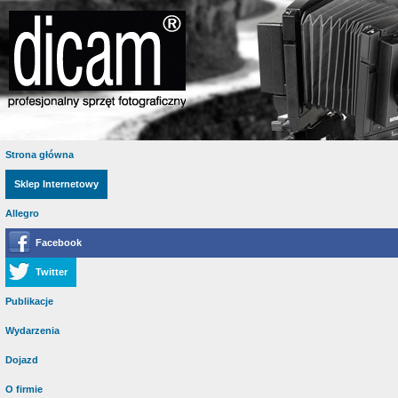
Strona główna
Sklep Internetowy
Allegro
Facebook
Twitter
Publikacje
Wydarzenia
Dojazd
O firmie