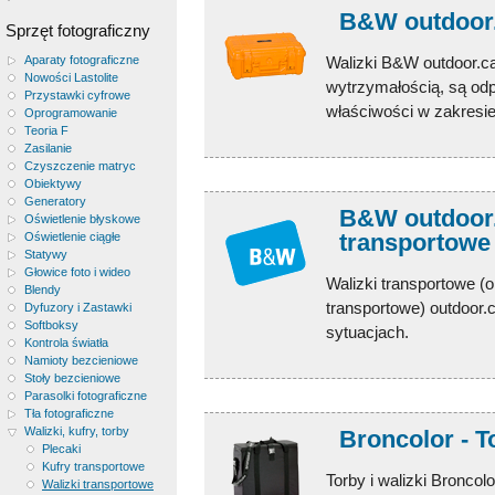
B&W outdoor.c
Sprzęt fotograficzny
Walizki B&W outdoor.ca
Aparaty fotograficzne
Nowości Lastolite
wytrzymałością, są odp
Przystawki cyfrowe
właściwości w zakresie 
Oprogramowanie
Teoria F
Zasilanie
Czyszczenie matryc
Obiektywy
Generatory
B&W outdoor.c
Oświetlenie błyskowe
transportowe
Oświetlenie ciągłe
Statywy
Głowice foto i wideo
Walizki transportowe (
Blendy
transportowe) outdoor.
Dyfuzory i Zastawki
Softboksy
sytuacjach.
Kontrola światła
Namioty bezcieniowe
Stoły bezcieniowe
Parasolki fotograficzne
Tła fotograficzne
Walizki, kufry, torby
Broncolor - To
Plecaki
Kufry transportowe
Torby i walizki Bronco
Walizki transportowe