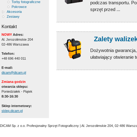
podczas transportu. P
Torby fotograficzne
Pokrowce
sprzęt przed ...
Akcesoria
Zestawy
Kontakt
NOWY
Adres:
Zalety walize
Al. Jerozolimskie 204
02-486 Warszawa
Dożywotnia gwarancja
Telefon:
ułatwiający otwieranie 
+48 696 440 011
E-mail:
dicam@dicam.pl
Zmiana godzin
otwarcia sklepu:
Poniedziałek - Piątek
8:30-16:30
Sklep internetowy:
sklep.dicam.pl
DICAM Sp. z o.o. Profesjonalny Sprzęt Fotograficzny | Al. Jerozolimskie 204, 02-486 Warsz