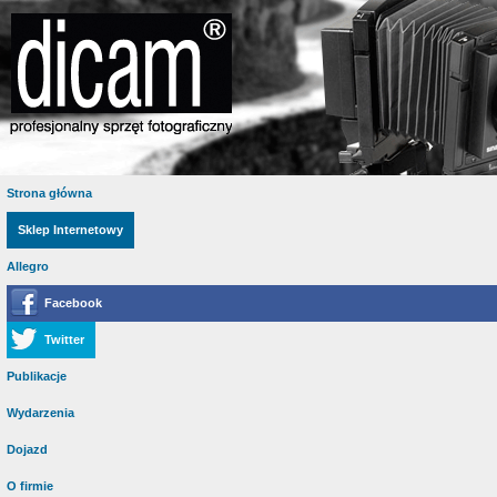
Strona główna
Sklep Internetowy
Allegro
Facebook
Twitter
Publikacje
Wydarzenia
Dojazd
O firmie