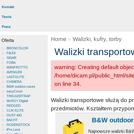
Kontakt
Teoria
Praca
Home
»
Walizki, kufry, torby
Oferta
BRONCOLOR
Walizki transport
FiiLEX
SINAR
FOBA
warning: Creating default objec
MANFROTTO
AVENGER
/home/dicam.pl/public_html/si
LASTOLITE
CHIMERA
on line 34.
B&W outdoor.cases
easyCover
TRIGGERTRAP
Walizki transportowe służą do p
McROY Digital
REDGED
przedmiotów. Kształtem przypom
CLIK ELITE
DUST-AID
B&W outdoor.
BACHT
RODENSTOCK
iPro Lens
Najnowsze walizki B&W