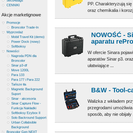
Secu4Bags
PP. Charakteryzują się
CENNIKI
oraz chemikalia i koroz
Akcje marketignowe
Promocje
Broncolor Trade-In
Wyprzedaż
NOWOŚĆ - Sina
Mobil Travel Kit (demo)
aparatu rePr
Power Dock (nowy)
Softboksy
Nowości
W ofercie Sinara pojaw
Nagroda PDN dla
aparatów Sinar p3. ora
Broncolor
ułatwiające ...
Sinar p3-df
Move 1200L
Para 133
Para 177 i Para 222
Tańsze tła
B&W - Tool-c
Magnetic Background
Suport
Sinar - akcesoria
Walizka z wkładem prz
Sinar Capture Flow -
przegrodami umożliwia 
Funkcja Nakładki
Softboksy Ezybox II
sposób, aby nie obijały
Solo Backround Support
Urban Collabsible
Background
Broncolor Gen NEXT