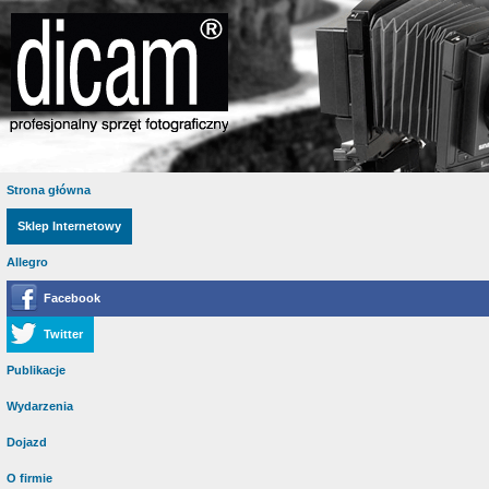
Strona główna
Sklep Internetowy
Allegro
Facebook
Twitter
Publikacje
Wydarzenia
Dojazd
O firmie