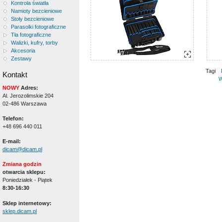
Kontrola światła
Namioty bezcieniowe
Stoły bezcieniowe
Parasolki fotograficzne
Tła fotograficzne
Walizki, kufry, torby
Akcesoria
Zestawy
Tagi
Kontakt
W
NOWY
Adres:
Al. Jerozolimskie 204
02-486 Warszawa
Telefon:
+48 696 440 011
E-mail:
dicam@dicam.pl
Zmiana godzin
otwarcia sklepu:
Poniedziałek - Piątek
8:30-16:30
Sklep internetowy:
sklep.dicam.pl