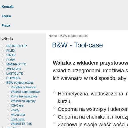
Kontakt
Teoria
Praca
Home
»
B&W outdoor.cases
Oferta
B&W - Tool-case
BRONCOLOR
FiiLEX
SINAR
FOBA
Walizka z wkładem przystosow
MANFROTTO
AVENGER
wkład z przegrodami umożliwia s
LASTOLITE
ich wewnątrz w taki sposób, aby n
CHIMERA
B&W outdoor.cases
Pudełka ochronne
Walizki transportowe
Hermetyczna, wodoszczelna, n
Kufry transportowe
kurzu.
Walizki na laptopy
XS-Case
Odporna na wstrząsy i uderzen
Zalety
Akcesoria
Odporna na chemikalia i korozj
Tool-case
Zachowuje swoje właściwości 
Walizki T5-T65