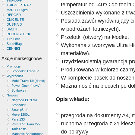
easyCover
temperatur od -40°C do tool°C
TRIGGERTRAP
McROY Digital
Uszczelnienia wykonane z trwa
REDGED
Posiada zawór wyrównujący ciś
CLIK ELITE
DUST-AID
w podróżach lotniczych).
BACHT
RODENSTOCK
Przelotki (otwory) na kłódkę.
iPro Lens
Secu4Bags
Wykonana z tworzywa Ultra Hi
CENNIKI
materiałów).
Akcje marketignowe
Trzydziestoletnią gwarancja p
Promocje
Produkowana w kolorze czarn
Broncolor Trade-In
Wyprzedaż
W komplecie pasek do noszeni
Mobil Travel Kit (demo)
Można nosić na plecach po do
Power Dock (nowy)
Softboksy
Nowości
Opis wkładu:
Nagroda PDN dla
Broncolor
Sinar p3-df
przegroda na dokumenty A4, ma
Move 1200L
Para 133
ruchoma przegroda z 21 kiesz
Para 177 i Para 222
Tańsze tła
do pokrywy
Magnetic Background