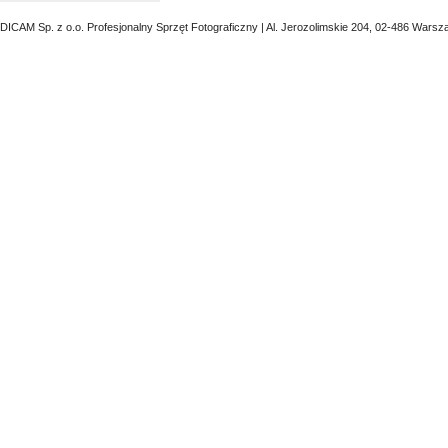
DICAM Sp. z o.o. Profesjonalny Sprzęt Fotograficzny | Al. Jerozolimskie 204, 02-486 Warsz