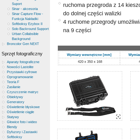
ruchoma przegroda z 14 kiesz
Suport
Sinar - akcesoria
do dolnej części walizki
Sinar Capture Flow -
Funkcja Nakładki
4 ruchome przegrody umożliwiaj
Softboksy Ezybox II
Solo Backround Support
na 9 części
Urban Collabsible
Background
Broncolor Gen NEXT
Sprzęt fotograficzny
Wymiary wewnętrzne [mm]
Wymiar
420 x 350 x 168
Aparaty fotograficzne
Nowości Lastolite
Przystawki cyfrowe
Oprogramowanie
Teoria F
Zasilanie
Czyszczenie matryc
Obiektywy
Generatory
Oświetlenie błyskowe
Oświetlenie ciągłe
Statywy
Głowice foto i wideo
Blendy
Dyfuzory i Zastawki
Softboksy