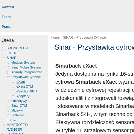
Kontakt
Teoria
Praca
Home
»
SINAR
»
Przystawki Cyfrowe
Oferta
Sinar - Przystawka cyfr
BRONCOLOR
FiiLEX
SINAR
Modular System
Sinarback eXact
Sinar Mobile System
Aparaty fotograficzne
Jedyna dostępna na rynku 16-st
Przystawki Cyfrowe
cyfrowa
Sinarback eXact
wyznac
eXact
eXact CTM
w dziedzinie cyfrowej rejestracji
eVolution 86 H
Adaptery
udoskonalili i zintegrowali rozw
Obiektywy
i stosowane w modelach Sinarb
Sinar CTM
Migawki
Sinarback 54H, w tym technologi
Software
FOBA
Efektywna rozdzielczość sensor
MANFROTTO
W trybie 16 strzałowym sensor 
AVENGER