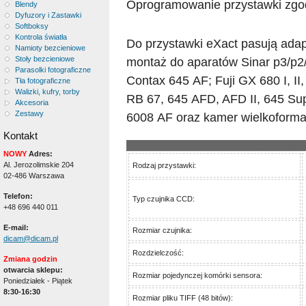
Oprogramowanie przystawki zgod
Blendy
Dyfuzory i Zastawki
Softboksy
Kontrola światła
Do przystawki eXact pasują adapt
Namioty bezcieniowe
Stoły bezcieniowe
montaż do aparatów Sinar p3/p2/
Parasolki fotograficzne
Contax 645 AF; Fuji GX 680 I, II,
Tła fotograficzne
Walizki, kufry, torby
RB 67, 645 AFD, AFD II, 645 Supe
Akcesoria
Zestawy
6008 AF oraz kamer wielkoforma
Kontakt
NOWY
Adres:
Al. Jerozolimskie 204
Rodzaj przystawki:
02-486 Warszawa
Telefon:
Typ czujnika CCD:
+48 696 440 011
E-mail:
Rozmiar czujnika:
dicam@dicam.pl
Rozdzielczość:
Zmiana godzin
otwarcia sklepu:
Rozmiar pojedynczej komórki sensora:
Poniedziałek - Piątek
8:30-16:30
Rozmiar pliku TIFF (48 bitów):