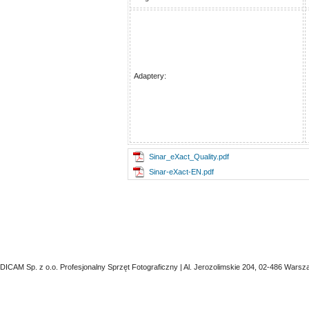
Adaptery:
Sinar_eXact_Quality.pdf
Sinar-eXact-EN.pdf
DICAM Sp. z o.o. Profesjonalny Sprzęt Fotograficzny | Al. Jerozolimskie 204, 02-486 Warsz