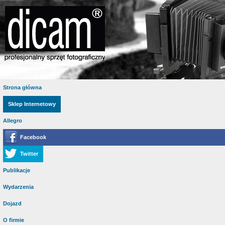
Strona główna
Sklep Internetowy
Allegro
Facebook
Twitter
Publikacje
Wydarzenia
Dojazd
O firmie