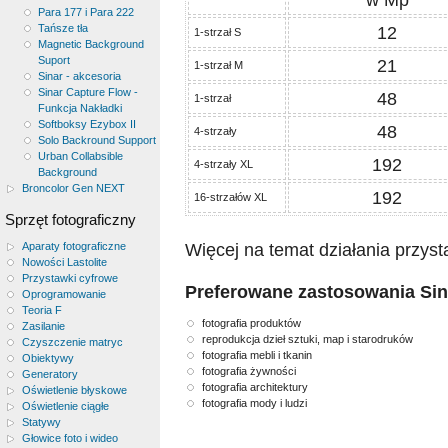
Para 177 i Para 222
Tańsze tła
12
1-strzał S
Magnetic Background
Suport
21
1-strzał M
Sinar - akcesoria
Sinar Capture Flow -
48
1-strzał
Funkcja Nakładki
Softboksy Ezybox II
48
4-strzały
Solo Backround Support
Urban Collabsible
192
4-strzały XL
Background
Broncolor Gen NEXT
192
16-strzałów XL
Sprzęt fotograficzny
Więcej na temat działania przys
Aparaty fotograficzne
Nowości Lastolite
Przystawki cyfrowe
Preferowane zastosowania Sin
Oprogramowanie
Teoria F
fotografia produktów
Zasilanie
reprodukcja dzieł sztuki, map i starodruków
Czyszczenie matryc
fotografia mebli i tkanin
Obiektywy
fotografia żywności
Generatory
fotografia architektury
Oświetlenie błyskowe
fotografia mody i ludzi
Oświetlenie ciągłe
Statywy
Głowice foto i wideo