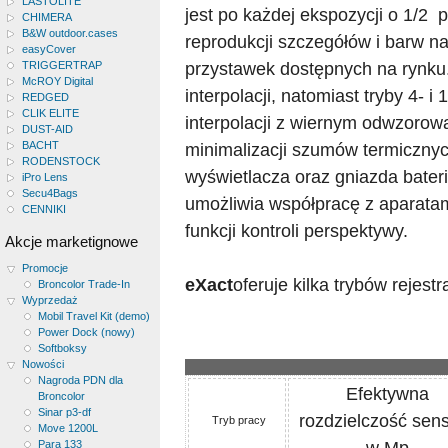
LASTOLITE
jest po każdej ekspozycji o 1/2 
CHIMERA
B&W outdoor.cases
reprodukcji szczegółów i barw 
easyCover
przystawek dostępnych na rynku.
TRIGGERTRAP
McROY Digital
interpolacji, natomiast tryby 4- 
REDGED
CLIK ELITE
interpolacji z wiernym odwzoro
DUST-AID
BACHT
minimalizacji szumów termiczny
RODENSTOCK
wyświetlacza oraz gniazda bate
iPro Lens
Secu4Bags
umożliwia współpracę z aparatam
CENNIKI
funkcji kontroli perspektywy.
Akcje marketignowe
Promocje
eXact
oferuje kilka trybów rejest
Broncolor Trade-In
Wyprzedaż
Mobil Travel Kit (demo)
Power Dock (nowy)
Softboksy
Nowości
Nagroda PDN dla
Efektywna
Broncolor
Sinar p3-df
rozdzielczość sen
Tryb pracy
Move 1200L
w Mp
Para 133