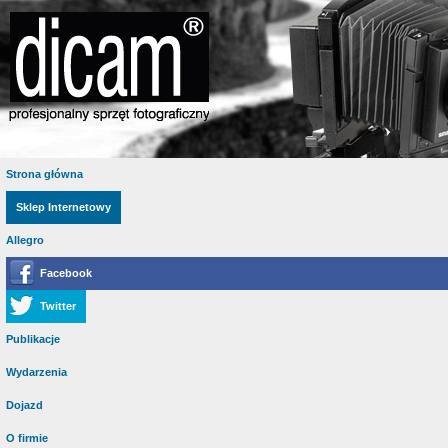
Strona główna
Sklep Internetowy
Allegro
Facebook
Twitter
Publikacje
Wydarzenia
Dojazd
O firmie