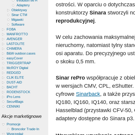
eVolution 86 H
ostrości. W oparciu o dotychcza
Adaptery
Obiektywy
konstruktorzy
Sinara
stworzyli n
Sinar CTM
reprodukcyjnej
.
Migawki
Software
FOBA
MANFROTTO
W celu zachowania maksymalnej s
AVENGER
LASTOLITE
nieruchomy, natomiast tylny sta
CHIMERA
osi aparatu. Do precyzyjnego us
B&W outdoor.cases
easyCover
o skoku 0,5 mm.
TRIGGERTRAP
McROY Digital
REDGED
Sinar rePro
współpracuje z obi
CLIK ELITE
DUST-AID
w wersjach CMV, CPL, eShutter.
BACHT
RODENSTOCK
cyfrowe
Sinarback
, a także prz
iPro Lens
IQ180, IQ160, IQ140, oraz starsze
Secu4Bags
CENNIKI
Hasselblad (przystawki CFV-50,
Akcje marketignowe
adaptery dostępne do Sinara p3.
Promocje
Broncolor Trade-In
Wyprzedaż