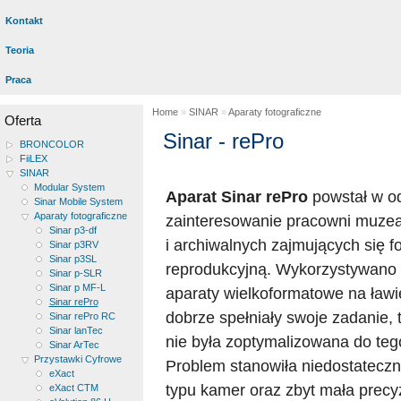
Kontakt
Teoria
Praca
Home
»
SINAR
»
Aparaty fotograficzne
Oferta
Sinar - rePro
BRONCOLOR
FiiLEX
SINAR
Modular System
Aparat Sinar rePro
powstał w o
Sinar Mobile System
Aparaty fotograficzne
zainteresowanie pracowni muzeal
Sinar p3-df
i archiwalnych zajmujących się fo
Sinar p3RV
Sinar p3SL
reprodukcyjną. Wykorzystywano 
Sinar p-SLR
Sinar p MF-L
aparaty wielkoformatowe na ławi
Sinar rePro
dobrze spełniały swoje zadanie, t
Sinar rePro RC
Sinar lanTec
nie była zoptymalizowana do teg
Sinar ArTec
Przystawki Cyfrowe
Problem stanowiła niedostatecz
eXact
typu kamer oraz zbyt mała precy
eXact CTM