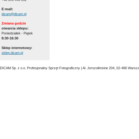
E-mail:
dicam@dicam.pl
Zmiana godzin
otwarcia sklepu:
Poniedziałek - Piątek
8:30-16:30
Sklep internetowy:
sklep.dicam.pl
DICAM Sp. z o.o. Profesjonalny Sprzęt Fotograficzny | Al. Jerozolimskie 204, 02-486 Warsz