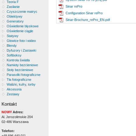
Teoria F
Sinar rePro
Zasilanie
Czyszczenie matryc
Configuration Sinar rePro
Obiektywy
Sinar-Brochure_rePro_EN.pdf
Generatory
Oświetlenie błyskowe
Oświetlenie ciągłe
Statywy
Głowice foto i wideo
Blendy
Dyfuzory i Zastawki
Softboksy
Kontrola światła
Namioty bezcieniowe
Stoły bezcieniowe
Parasolki fotograficzne
Tła fotograficzne
Walizki, kufry, torby
Akcesoria
Zestawy
Kontakt
NOWY
Adres:
Al. Jerozolimskie 204
02-486 Warszawa
Telefon:
+48 696 440 011