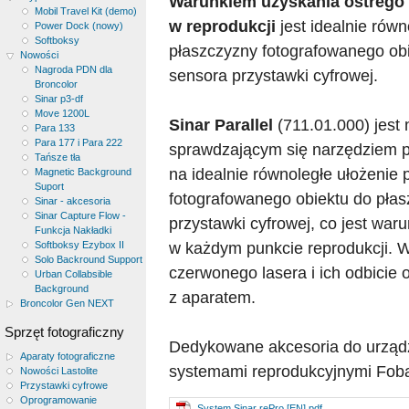
Warunkiem uzyskania ostrego
Mobil Travel Kit (demo)
w reprodukcji
jest idealnie równ
Power Dock (nowy)
Softboksy
płaszczyzny fotografowanego ob
Nowości
Nagroda PDN dla
sensora przystawki cyfrowej.
Broncolor
Sinar p3-df
Move 1200L
Sinar Parallel
(711.01.000) jest
Para 133
Para 177 i Para 222
sprawdzającym się narzędziem 
Tańsze tła
na idealnie równoległe ułożenie 
Magnetic Background
Suport
fotografowanego obiektu do pła
Sinar - akcesoria
Sinar Capture Flow -
przystawki cyfrowej, co jest wa
Funkcja Nakładki
w każdym punkcie reprodukcji. 
Softboksy Ezybox II
Solo Backround Support
czerwonego lasera i ich odbicie
Urban Collabsible
Background
z aparatem.
Broncolor Gen NEXT
Sprzęt fotograficzny
Dedykowane akcesoria do urzą
Aparaty fotograficzne
systemami reprodukcyjnymi Foba 
Nowości Lastolite
Przystawki cyfrowe
Oprogramowanie
System Sinar rePro [EN] pdf