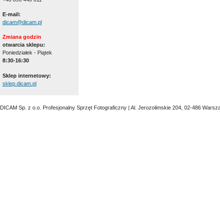
E-mail:
dicam@dicam.pl
Zmiana godzin
otwarcia sklepu:
Poniedziałek - Piątek
8:30-16:30
Sklep internetowy:
sklep.dicam.pl
DICAM Sp. z o.o. Profesjonalny Sprzęt Fotograficzny | Al. Jerozolimskie 204, 02-486 Warsz