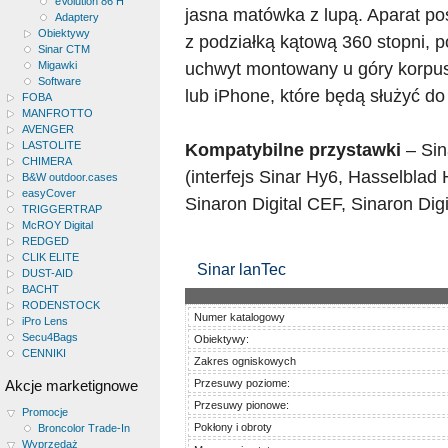
eVolution 86 H
jasna matówka z lupą. Aparat p
Adaptery
Obiektywy
z podziałką kątową 360 stopni, 
Sinar CTM
uchwyt montowany u góry korpu
Migawki
Software
lub iPhone, które będą służyć d
FOBA
MANFROTTO
AVENGER
LASTOLITE
Kompatybilne przystawki
– Sin
CHIMERA
(interfejs Sinar Hy6, Hasselbla
B&W outdoor.cases
easyCover
Sinaron Digital CEF, Sinaron Di
TRIGGERTRAP
McROY Digital
REDGED
CLIK ELITE
Sinar lanTec
DUST-AID
BACHT
RODENSTOCK
Numer katalogowy
iPro Lens
Secu4Bags
Obiektywy:
CENNIKI
Zakres ogniskowych
Akcje marketignowe
Przesuwy poziome:
Przesuwy pionowe:
Promocje
Pokłony i obroty
Broncolor Trade-In
Wyprzedaż