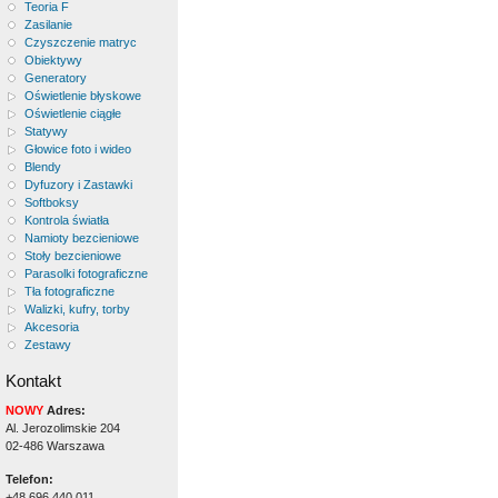
Teoria F
Zasilanie
Czyszczenie matryc
Obiektywy
Generatory
Oświetlenie błyskowe
Oświetlenie ciągłe
Statywy
Głowice foto i wideo
Blendy
Dyfuzory i Zastawki
Softboksy
Kontrola światła
Namioty bezcieniowe
Stoły bezcieniowe
Parasolki fotograficzne
Tła fotograficzne
Walizki, kufry, torby
Akcesoria
Zestawy
Kontakt
NOWY
Adres:
Al. Jerozolimskie 204
02-486 Warszawa
Telefon:
+48 696 440 011