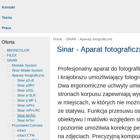
Kontakt
Teoria
Praca
Home
»
SINAR
»
Aparaty fotograficzne
Oferta
Sinar - Aparat fotografic
BRONCOLOR
FiiLEX
SINAR
Modular System
Profesjonalny aparat do fotografii
Sinar Mobile System
Aparaty fotograficzne
i krajobrazu umożliwiający fotogr
Sinar p3-df
Dwa ergonomiczne uchwyty umi
Sinar p3RV
Sinar p3SL
stronach korpusu zapewniają w
Sinar p-SLR
Sinar p MF-L
w miejscach, w których nie możn
Sinar rePro
ze statywu. Funkcja przesuwu os
Sinar rePro RC
Sinar lanTec
obiektywu i matówki względem si
Sinar ArTec
Przystawki Cyfrowe
i poziomie umożliwia korekcję p
eXact
na zdjęciach. Precyzyjną kompo
eXact CTM