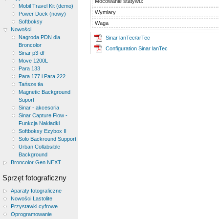
Mocowanie statywu:
Mobil Travel Kit (demo)
Wymiary
Power Dock (nowy)
Softboksy
Waga
Nowości
Nagroda PDN dla
Sinar lanTec/arTec
Broncolor
Configuration Sinar lanTec
Sinar p3-df
Move 1200L
Para 133
Para 177 i Para 222
Tańsze tła
Magnetic Background
Suport
Sinar - akcesoria
Sinar Capture Flow -
Funkcja Nakładki
Softboksy Ezybox II
Solo Backround Support
Urban Collabsible
Background
Broncolor Gen NEXT
Sprzęt fotograficzny
Aparaty fotograficzne
Nowości Lastolite
Przystawki cyfrowe
Oprogramowanie