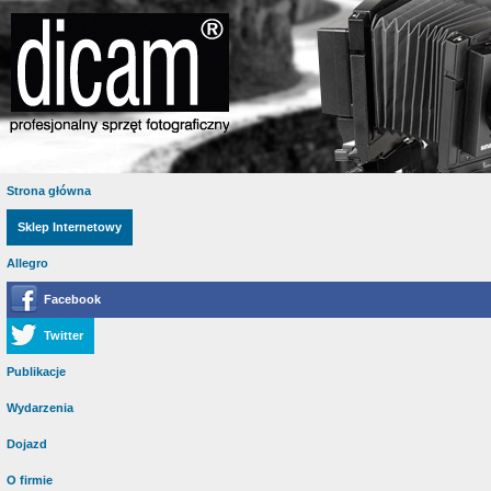
Strona główna
Sklep Internetowy
Allegro
Facebook
Twitter
Publikacje
Wydarzenia
Dojazd
O firmie