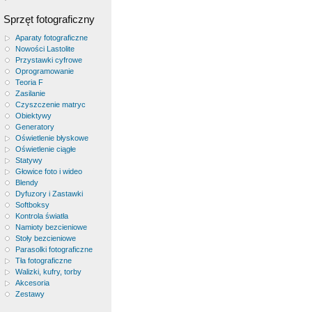
Sprzęt fotograficzny
Aparaty fotograficzne
Nowości Lastolite
Przystawki cyfrowe
Oprogramowanie
Teoria F
Zasilanie
Czyszczenie matryc
Obiektywy
Generatory
Oświetlenie błyskowe
Oświetlenie ciągłe
Statywy
Głowice foto i wideo
Blendy
Dyfuzory i Zastawki
Softboksy
Kontrola światła
Namioty bezcieniowe
Stoły bezcieniowe
Parasolki fotograficzne
Tła fotograficzne
Walizki, kufry, torby
Akcesoria
Zestawy