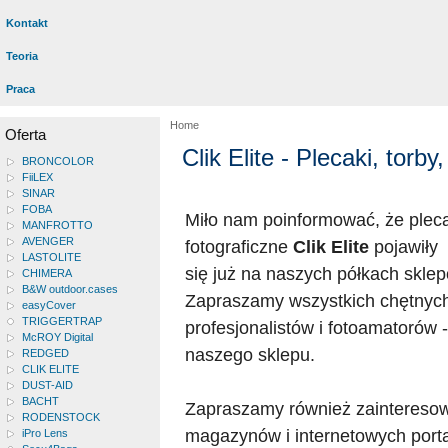
Kontakt
Teoria
Praca
Home
Oferta
Clik Elite - Plecaki, torb
BRONCOLOR
FiiLEX
SINAR
FOBA
Miło nam poinformować, że plecak
MANFROTTO
AVENGER
fotograficzne
Clik Elite
pojawiły
LASTOLITE
się już na naszych półkach skle
CHIMERA
B&W outdoor.cases
Zapraszamy wszystkich chętnych
easyCover
TRIGGERTRAP
profesjonalistów i fotoamatorów 
McROY Digital
naszego sklepu.
REDGED
CLIK ELITE
DUST-AID
BACHT
Zapraszamy również zaintereso
RODENSTOCK
magazynów i internetowych porta
iPro Lens