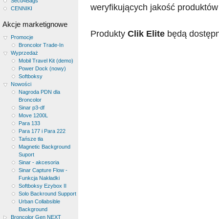
Secu4Bags
weryfikujących jakość produktó
CENNIKI
Akcje marketignowe
Produkty
Clik Elite
będą dostępne
Promocje
Broncolor Trade-In
Wyprzedaż
Mobil Travel Kit (demo)
Power Dock (nowy)
Softboksy
Nowości
Nagroda PDN dla
Broncolor
Sinar p3-df
Move 1200L
Para 133
Para 177 i Para 222
Tańsze tła
Magnetic Background
Suport
Sinar - akcesoria
Sinar Capture Flow -
Funkcja Nakładki
Softboksy Ezybox II
Solo Backround Support
Urban Collabsible
Background
Broncolor Gen NEXT