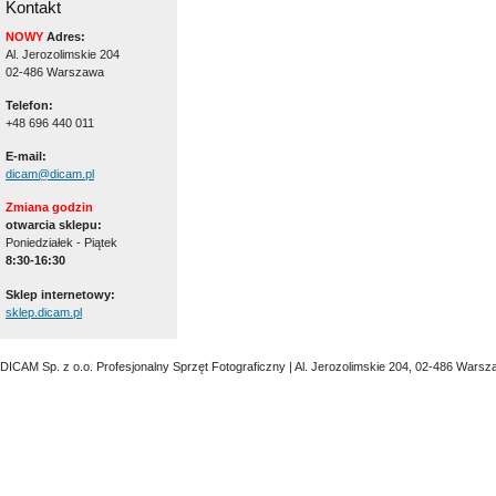
Kontakt
NOWY
Adres:
Al. Jerozolimskie 204
02-486 Warszawa
Telefon:
+48 696 440 011
E-mail:
dicam@dicam.pl
Zmiana godzin
otwarcia sklepu:
Poniedziałek - Piątek
8:30-16:30
Sklep internetowy:
sklep.dicam.pl
DICAM Sp. z o.o. Profesjonalny Sprzęt Fotograficzny | Al. Jerozolimskie 204, 02-486 Warsz