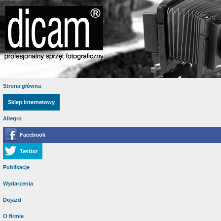
Strona główna
Sklep Internetowy
Allegro
Facebook
Twitter
Publikacje
Wydarzenia
Dojazd
O firmie