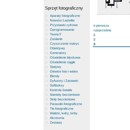
Sprzęt fotograficzny
Aparaty fotograficzne
Nowości Lastolite
Przystawki cyfrowe
« pierwsza
Oprogramowanie
‹ poprzednia
Teoria F
1
Zasilanie
2
Czyszczenie matryc
3
Obiektywy
Generatory
Oświetlenie błyskowe
Oświetlenie ciągłe
Statywy
Głowice foto i wideo
Blendy
Dyfuzory i Zastawki
Softboksy
Kontrola światła
Namioty bezcieniowe
Stoły bezcieniowe
Parasolki fotograficzne
Tła fotograficzne
Walizki, kufry, torby
Akcesoria
Zestawy