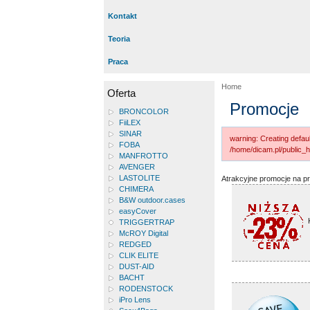
Kontakt
Teoria
Praca
Home
Oferta
Promocje
BRONCOLOR
FiiLEX
SINAR
warning: Creating defaul
FOBA
/home/dicam.pl/public_h
MANFROTTO
AVENGER
LASTOLITE
Atrakcyjne promocje na pro
CHIMERA
B&W outdoor.cases
easyCover
TRIGGERTRAP
McROY Digital
REDGED
CLIK ELITE
DUST-AID
BACHT
RODENSTOCK
iPro Lens