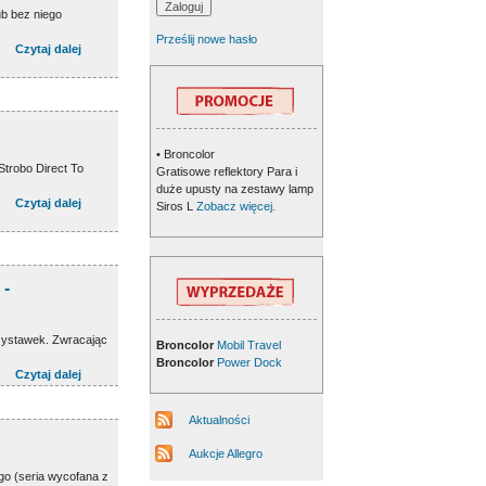
ub bez niego
Prześlij nowe hasło
Czytaj dalej
• Broncolor
Strobo Direct To
Gratisowe reflektory Para i
duże upusty na zestawy lamp
Czytaj dalej
Siros L
Zobacz więcej.
 -
rzystawek. Zwracając
Broncolor
Mobil Travel
Broncolor
Power Dock
Czytaj dalej
Aktualności
Aukcje Allegro
go (seria wycofana z