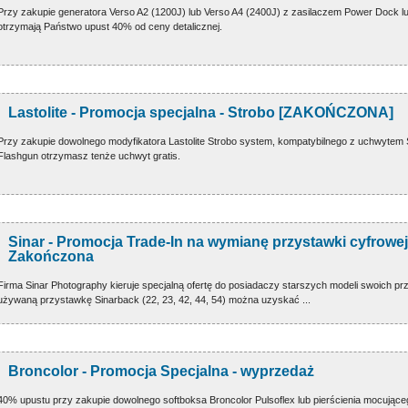
Przy zakupie generatora Verso A2 (1200J) lub Verso A4 (2400J) z zasilaczem Power Dock l
otrzymają Państwo upust 40% od ceny detalicznej.
Lastolite - Promocja specjalna - Strobo [ZAKOŃCZONA]
Przy zakupie dowolnego modyfikatora Lastolite Strobo system, kompatybilnego z uchwytem 
Flashgun otrzymasz tenże uchwyt gratis.
Sinar - Promocja Trade-In na wymianę przystawki cyfrowej
Zakończona
Firma Sinar Photography kieruje specjalną ofertę do posiadaczy starszych modeli swoich p
używaną przystawkę Sinarback (22, 23, 42, 44, 54) można uzyskać ...
Broncolor - Promocja Specjalna - wyprzedaż
40% upustu przy zakupie dowolnego softboksa Broncolor Pulsoflex lub pierścienia mocujące