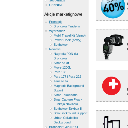
Secu4Bags
CENNIKI
Akcje marketignowe
Promocje
Broncolor Trade-In
Wyprzedaż
Mobil Travel Kit (demo)
Power Dock (nowy)
Softboksy
Nowości
Nagroda PDN dla
Broncolor
Sinar p3-df
Move 1200L
Para 133
Para 177 i Para 222
Tańsze tła
Magnetic Background
Suport
Sinar - akcesoria
Sinar Capture Flow -
Funkcja Nakładki
Softboksy Ezybox II
Solo Backround Support
Urban Collabsible
Background
Broncolor Gen NEXT