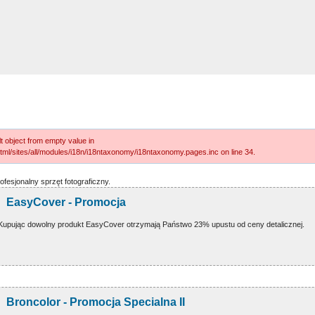
t object from empty value in
tml/sites/all/modules/i18n/i18ntaxonomy/i18ntaxonomy.pages.inc on line 34.
fesjonalny sprzęt fotograficzny.
EasyCover - Promocja
Kupując dowolny produkt EasyCover otrzymają Państwo 23% upustu od ceny detalicznej.
Broncolor - Promocja Specialna II