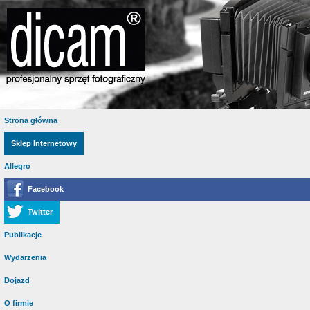
Strona główna
Sklep Internetowy
Allegro
Facebook
Twitter
Publikacje
Wydarzenia
Dojazd
O firmie