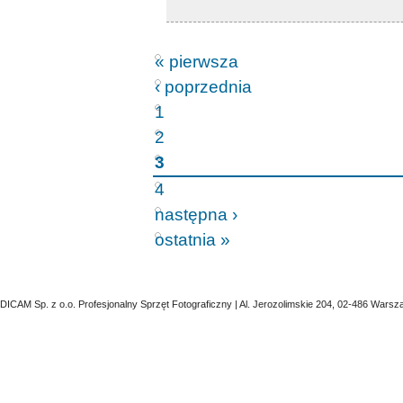
« pierwsza
‹ poprzednia
1
2
3
4
następna ›
ostatnia »
DICAM Sp. z o.o. Profesjonalny Sprzęt Fotograficzny | Al. Jerozolimskie 204, 02-486 Warsz