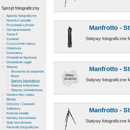
Sprzęt fotograficzny
Aparaty fotograficzne
Nowości Lastolite
Przystawki cyfrowe
Manfrotto - S
Oprogramowanie
Teoria F
Statywy fotograficzne 
Zasilanie
Czyszczenie matryc
Obiektywy
Generatory
Oświetlenie błyskowe
Oświetlenie ciągłe
Statywy
Manfrotto - S
Akcesoria do statywów
Boom
Statywy fotograficzne M
Statywy fotograficze
Statywy kolumnowe
Statywy oświetleniowe
Głowice foto i wideo
Blendy
Dyfuzory i Zastawki
Manfrotto - S
Softboksy
Kontrola światła
Namioty bezcieniowe
Statywy fotograficzne 
Stoły bezcieniowe
Parasolki fotograficzne