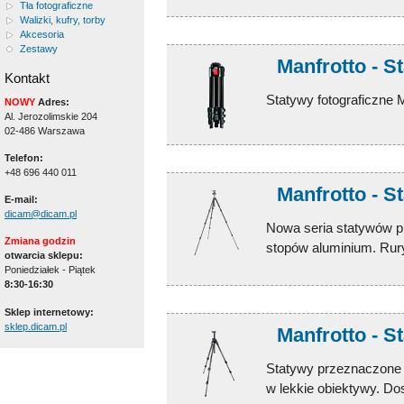
Tła fotograficzne
Walizki, kufry, torby
Akcesoria
Zestawy
Manfrotto - S
Kontakt
Statywy fotograficzne M
NOWY
Adres:
Al. Jerozolimskie 204
02-486 Warszawa
Telefon:
+48 696 440 011
Manfrotto - S
E-mail:
dicam@dicam.pl
Nowa seria statywów 
Zmiana godzin
stopów aluminium. Rury
otwarcia sklepu:
Poniedziałek - Piątek
8:30-16:30
Sklep internetowy:
sklep.dicam.pl
Manfrotto - S
Statywy przeznaczone
w lekkie obiektywy. Do