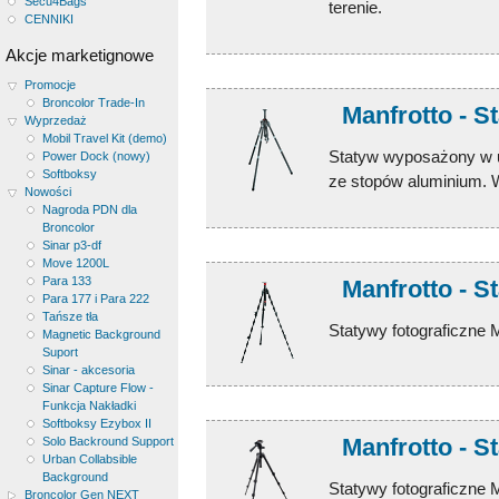
Secu4Bags
terenie.
CENNIKI
Akcje marketignowe
Promocje
Broncolor Trade-In
Manfrotto - S
Wyprzedaż
Mobil Travel Kit (demo)
Statyw wyposażony w 
Power Dock (nowy)
Softboksy
ze stopów aluminium. 
Nowości
Nagroda PDN dla
Broncolor
Sinar p3-df
Move 1200L
Para 133
Manfrotto - 
Para 177 i Para 222
Tańsze tła
Statywy fotograficzne 
Magnetic Background
Suport
Sinar - akcesoria
Sinar Capture Flow -
Funkcja Nakładki
Softboksy Ezybox II
Manfrotto - S
Solo Backround Support
Urban Collabsible
Background
Statywy fotograficzne 
Broncolor Gen NEXT