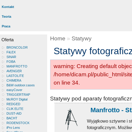
Kontakt
Teoria
Praca
Home
»
Statywy
Oferta
BRONCOLOR
Statywy fotografic
FiiLEX
SINAR
FOBA
warning: Creating default objec
MANFROTTO
AVENGER
/home/dicam.pl/public_html/si
LASTOLITE
CHIMERA
on line 34.
B&W outdoor.cases
easyCover
TRIGGERTRAP
Statywy pod aparaty fotograficz
McROY Digital
REDGED
Manfrotto - S
CLIK ELITE
DUST-AID
BACHT
Wyjątkowo sztywne i st
RODENSTOCK
fotograficznym. Możliw
iPro Lens