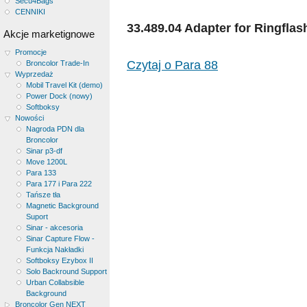
Secu4Bags
CENNIKI
33.489.04 Adapter for Ringflas
Akcje marketignowe
Promocje
Czytaj o Para 88
Broncolor Trade-In
Wyprzedaż
Mobil Travel Kit (demo)
Power Dock (nowy)
Softboksy
Nowości
Nagroda PDN dla
Broncolor
Sinar p3-df
Move 1200L
Para 133
Para 177 i Para 222
Tańsze tła
Magnetic Background
Suport
Sinar - akcesoria
Sinar Capture Flow -
Funkcja Nakładki
Softboksy Ezybox II
Solo Backround Support
Urban Collabsible
Background
Broncolor Gen NEXT