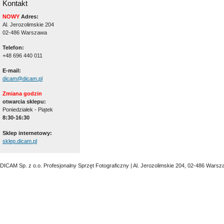
Kontakt
NOWY
Adres:
Al. Jerozolimskie 204
02-486 Warszawa
Telefon:
+48 696 440 011
E-mail:
dicam@dicam.pl
Zmiana godzin
otwarcia sklepu:
Poniedziałek - Piątek
8:30-16:30
Sklep internetowy:
sklep.dicam.pl
DICAM Sp. z o.o. Profesjonalny Sprzęt Fotograficzny | Al. Jerozolimskie 204, 02-486 Warsz