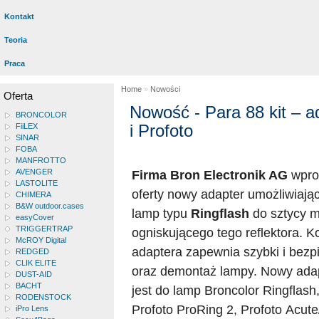
Kontakt
Teoria
Praca
Home
»
Nowości
Oferta
Nowość - Para 88 kit – a
BRONCOLOR
i Profoto
FiiLEX
SINAR
FOBA
MANFROTTO
AVENGER
Firma Bron Electronik AG
wprow
LASTOLITE
oferty nowy adapter umożliwiają
CHIMERA
B&W outdoor.cases
lamp typu
Ringflash
do sztycy 
easyCover
TRIGGERTRAP
ogniskującego tego reflektora. K
McROY Digital
adaptera zapewnia szybki i bez
REDGED
CLIK ELITE
oraz demontaż lampy. Nowy ada
DUST-AID
BACHT
jest do lamp Broncolor Ringflash
RODENSTOCK
Profoto ProRing 2, Profoto Acut
iPro Lens