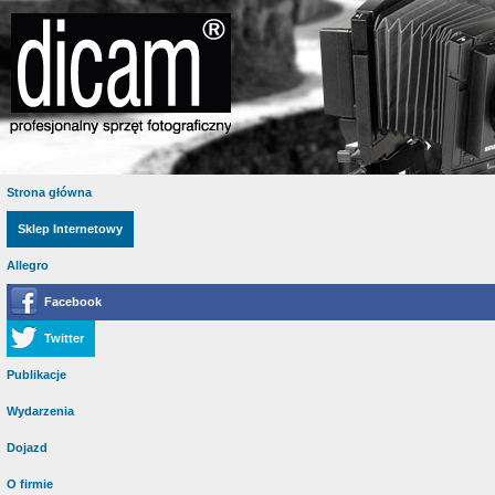
Strona główna
Sklep Internetowy
Allegro
Facebook
Twitter
Publikacje
Wydarzenia
Dojazd
O firmie