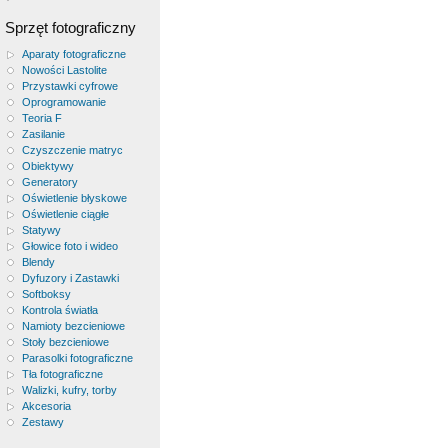
Sprzęt fotograficzny
Aparaty fotograficzne
Nowości Lastolite
Przystawki cyfrowe
Oprogramowanie
Teoria F
Zasilanie
Czyszczenie matryc
Obiektywy
Generatory
Oświetlenie błyskowe
Oświetlenie ciągłe
Statywy
Głowice foto i wideo
Blendy
Dyfuzory i Zastawki
Softboksy
Kontrola światła
Namioty bezcieniowe
Stoły bezcieniowe
Parasolki fotograficzne
Tła fotograficzne
Walizki, kufry, torby
Akcesoria
Zestawy