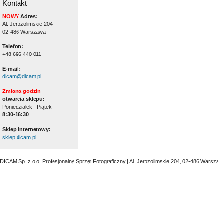
Kontakt
NOWY
Adres:
Al. Jerozolimskie 204
02-486 Warszawa
Telefon:
+48 696 440 011
E-mail:
dicam@dicam.pl
Zmiana godzin
otwarcia sklepu:
Poniedziałek - Piątek
8:30-16:30
Sklep internetowy:
sklep.dicam.pl
DICAM Sp. z o.o. Profesjonalny Sprzęt Fotograficzny | Al. Jerozolimskie 204, 02-486 Warsz