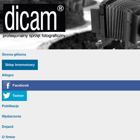
Strona główna
Sklep Internetowy
Allegro
Facebook
Twitter
Publikacje
Wydarzenia
Dojazd
O firmie