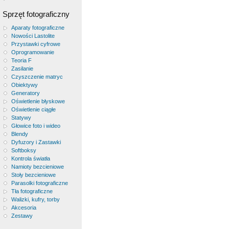
Sprzęt fotograficzny
Aparaty fotograficzne
Nowości Lastolite
Przystawki cyfrowe
Oprogramowanie
Teoria F
Zasilanie
Czyszczenie matryc
Obiektywy
Generatory
Oświetlenie błyskowe
Oświetlenie ciągłe
Statywy
Głowice foto i wideo
Blendy
Dyfuzory i Zastawki
Softboksy
Kontrola światła
Namioty bezcieniowe
Stoły bezcieniowe
Parasolki fotograficzne
Tła fotograficzne
Walizki, kufry, torby
Akcesoria
Zestawy