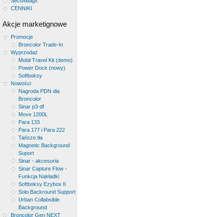
Secu4Bags
CENNIKI
Akcje marketignowe
Promocje
Broncolor Trade-In
Wyprzedaż
Mobil Travel Kit (demo)
Power Dock (nowy)
Softboksy
Nowości
Nagroda PDN dla
Broncolor
Sinar p3-df
Move 1200L
Para 133
Para 177 i Para 222
Tańsze tła
Magnetic Background
Suport
Sinar - akcesoria
Sinar Capture Flow -
Funkcja Nakładki
Softboksy Ezybox II
Solo Backround Support
Urban Collabsible
Background
Broncolor Gen NEXT