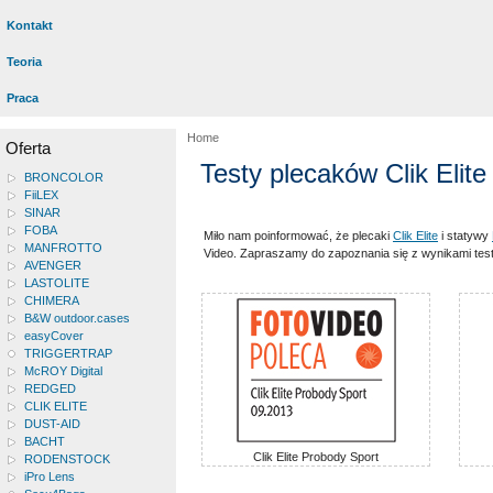
Kontakt
Teoria
Praca
Home
Oferta
Testy plecaków Clik Elit
BRONCOLOR
FiiLEX
SINAR
FOBA
Miło nam poinformować, że plecaki
Clik Elite
i statywy
MANFROTTO
Video. Zapraszamy do zapoznania się z wynikami tes
AVENGER
LASTOLITE
CHIMERA
B&W outdoor.cases
easyCover
TRIGGERTRAP
McROY Digital
REDGED
CLIK ELITE
DUST-AID
BACHT
Clik Elite Probody Sport
RODENSTOCK
iPro Lens