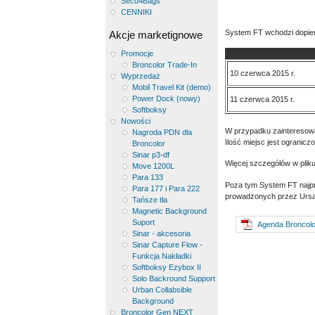
Secu4Bags
CENNIKI
System FT wchodzi dopiero
Akcje marketignowe
Promocje
Broncolor Trade-In
10 czerwca 2015 r.
Wyprzedaż
Mobil Travel Kit (demo)
Power Dock (nowy)
11 czerwca 2015 r.
Softboksy
Nowości
W przypadku zainteresowan
Nagroda PDN dla
Ilość miejsc jest ogranicz
Broncolor
Sinar p3-df
Więcej szczegółów w pliku
Move 1200L
Para 133
Poza tym System FT najpr
Para 177 i Para 222
prowadzonych przez Ursa 
Tańsze tła
Magnetic Background
Suport
Agenda Broncolor
Sinar - akcesoria
Sinar Capture Flow -
Funkcja Nakładki
Softboksy Ezybox II
Solo Backround Support
Urban Collabsible
Background
Broncolor Gen NEXT