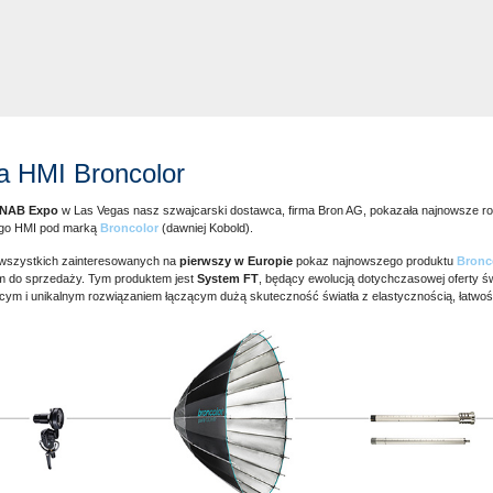
a HMI Broncolor
NAB Expo
w Las Vegas nasz szwajcarski dostawca, firma Bron AG, pokazała najnowsze ro
łego HMI pod marką
Broncolor
(dawniej Kobold).
wszystkich zainteresowanych na
pierwszy w Europie
pokaz najnowszego produktu
Bronc
m do sprzedaży. Tym produktem jest
System FT
, będący ewolucją dotychczasowej oferty świ
ącym i unikalnym rozwiązaniem łączącym dużą skuteczność światła z elastycznością, łatwoś