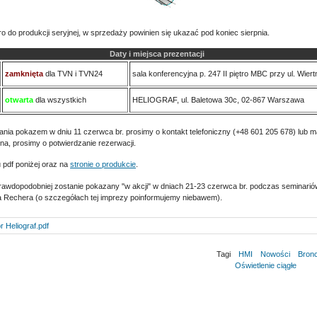
 do produkcji seryjnej, w sprzedaży powinien się ukazać pod koniec sierpnia.
Daty i miejsca prezentacji
zamknięta
dla TVN i TVN24
sala konferencyjna p. 247 II piętro MBC przy ul. Wiert
otwarta
dla wszystkich
HELIOGRAF, ul. Baletowa 30c, 02-867 Warszawa
ia pokazem w dniu 11 czerwca br. prosimy o kontakt telefoniczny (+48 601 205 678) lub m
ona, prosimy o potwierdzanie rezerwacji.
 pdf poniżej oraz na
stronie o produkcie
.
awdopodobniej zostanie pokazany "w akcji" w dniach 21-23 czerwca br. podczas seminariów
Rechera (o szczegółach tej imprezy poinformujemy niebawem).
 Heliograf.pdf
Tagi
HMI
Nowości
Bronc
Oświetlenie ciągłe