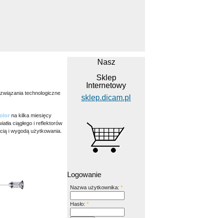
Nasz
Sklep
Internetowy
związania technologiczne
sklep.dicam.pl
olor
na kilka miesięcy
atła ciągłego i reflektorów
cią i wygodą użytkowania.
Logowanie
Nazwa użytkownika:
*
Hasło:
*