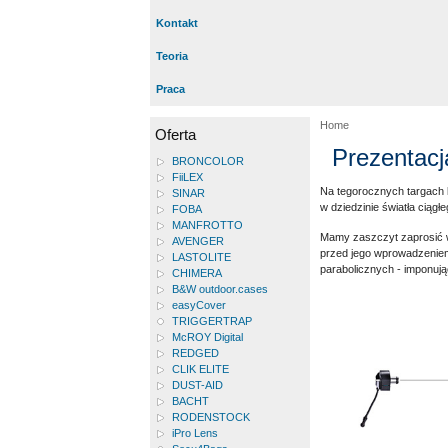
Kontakt
Teoria
Praca
Home
Oferta
Prezentacj
BRONCOLOR
FiiLEX
Na tegorocznych targach
SINAR
w dziedzinie światła ciąg
FOBA
MANFROTTO
Mamy zaszczyt zaprosić 
AVENGER
przed jego wprowadzenie
LASTOLITE
parabolicznych - imponuj
CHIMERA
B&W outdoor.cases
easyCover
TRIGGERTRAP
McROY Digital
REDGED
CLIK ELITE
DUST-AID
BACHT
RODENSTOCK
iPro Lens