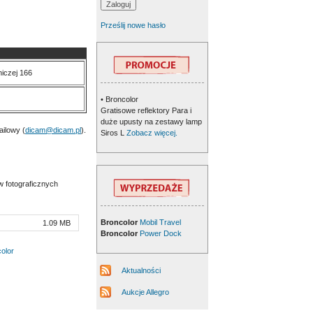
Prześlij nowe hasło
niczej 166
• Broncolor
Gratisowe reflektory Para i
duże upusty na zestawy lamp
ailowy (
dicam@dicam.pl
).
Siros L
Zobacz więcej.
 fotograficznych
Broncolor
Mobil Travel
1.09 MB
Broncolor
Power Dock
olor
Aktualności
Aukcje Allegro