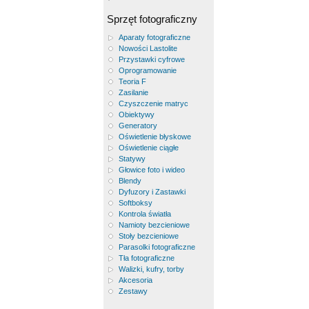
Sprzęt fotograficzny
Aparaty fotograficzne
Nowości Lastolite
Przystawki cyfrowe
Oprogramowanie
Teoria F
Zasilanie
Czyszczenie matryc
Obiektywy
Generatory
Oświetlenie błyskowe
Oświetlenie ciągłe
Statywy
Głowice foto i wideo
Blendy
Dyfuzory i Zastawki
Softboksy
Kontrola światła
Namioty bezcieniowe
Stoły bezcieniowe
Parasolki fotograficzne
Tła fotograficzne
Walizki, kufry, torby
Akcesoria
Zestawy