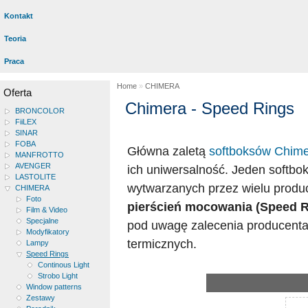
Kontakt
Teoria
Praca
Home
»
CHIMERA
Oferta
Chimera - Speed Rings
BRONCOLOR
FiiLEX
SINAR
FOBA
Główna zaletą
softboksów Chim
MANFROTTO
AVENGER
ich uniwersalność. Jeden softb
LASTOLITE
wytwarzanych przez wielu produ
CHIMERA
Foto
pierścień mocowania (Speed R
Film & Video
Specjalne
pod uwagę zalecenia producenta 
Modyfikatory
termicznych.
Lampy
Speed Rings
Continous Light
Strobo Light
Window patterns
Zestawy