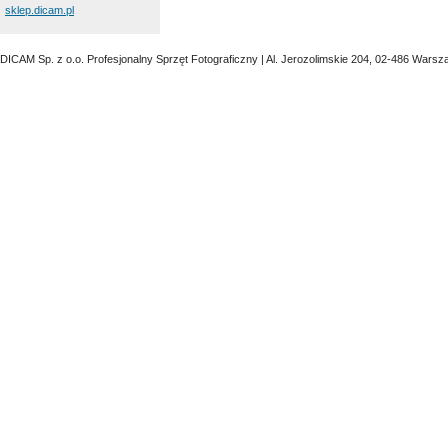
sklep.dicam.pl
DICAM Sp. z o.o. Profesjonalny Sprzęt Fotograficzny | Al. Jerozolimskie 204, 02-486 Warsz