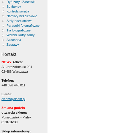
Dyfuzory i Zastawki
Softboksy
Kontrola światła
Namioty bezcieniowe
Stoły bezcieniowe
Parasolki fotograficzne
Tła fotograficzne
Walizki, kufry, torby
Akcesoria
Zestawy
Kontakt
NOWY
Adres:
Al. Jerozolimskie 204
02-486 Warszawa
Telefon:
+48 696 440 011
E-mail:
dicam@dicam.pl
Zmiana godzin
otwarcia sklepu:
Poniedziałek - Piątek
8:30-16:30
Sklep internetowy: