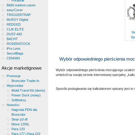
Poradnik
B&W outdoor.cases
easyCover
TRIGGERTRAP
McROY Digital
REDGED
CLIK ELITE
St
DUST-AID
Sp
BACHT
RODENSTOCK
iPro Lens
Secu4Bags
CENNIKI
Wybór odpowiedniego pierścienia moc
Akcje marketignowe
Wybór odpowiedniego pierścienia mocującego uzależnio
umieścił na swojej stronie internetowej specjalny „kalk
Promocje
Broncolor Trade-In
Wyprzedaż
Sposób posługiwania się kalkulatorem opisany jest 
Mobil Travel Kit (demo)
Power Dock (nowy)
Softboksy
Nowości
Nagroda PDN dla
Broncolor
Sinar p3-df
Move 1200L
Para 133
Para 177 i Para 222