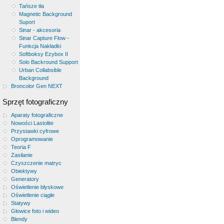
Tańsze tła
Magnetic Background
Suport
Sinar - akcesoria
Sinar Capture Flow -
Funkcja Nakładki
Softboksy Ezybox II
Solo Backround Support
Urban Collabsible
Background
Broncolor Gen NEXT
Sprzęt fotograficzny
Aparaty fotograficzne
Nowości Lastolite
Przystawki cyfrowe
Oprogramowanie
Teoria F
Zasilanie
Czyszczenie matryc
Obiektywy
Generatory
Oświetlenie błyskowe
Oświetlenie ciągłe
Statywy
Głowice foto i wideo
Blendy