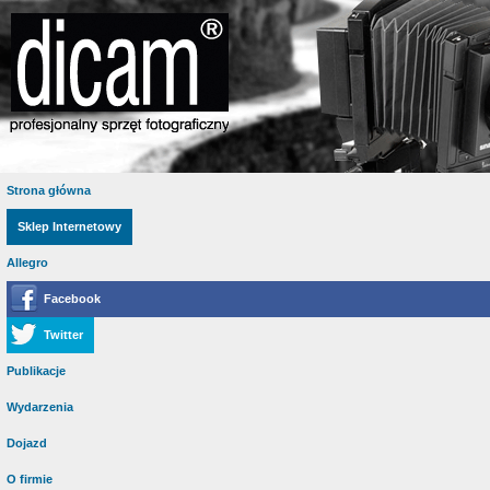
Strona główna
Sklep Internetowy
Allegro
Facebook
Twitter
Publikacje
Wydarzenia
Dojazd
O firmie