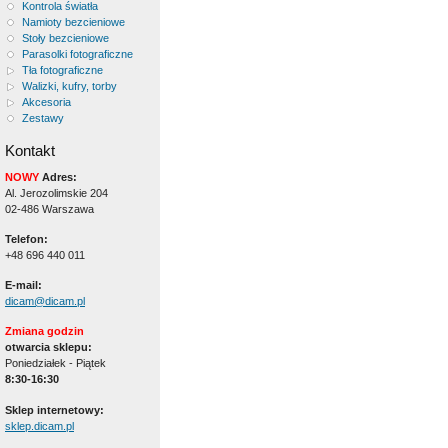
Kontrola światła
Namioty bezcieniowe
Stoły bezcieniowe
Parasolki fotograficzne
Tła fotograficzne
Walizki, kufry, torby
Akcesoria
Zestawy
Kontakt
NOWY
Adres:
Al. Jerozolimskie 204
02-486 Warszawa
Telefon:
+48 696 440 011
E-mail:
dicam@dicam.pl
Zmiana godzin
otwarcia sklepu:
Poniedziałek - Piątek
8:30-16:30
Sklep internetowy:
sklep.dicam.pl