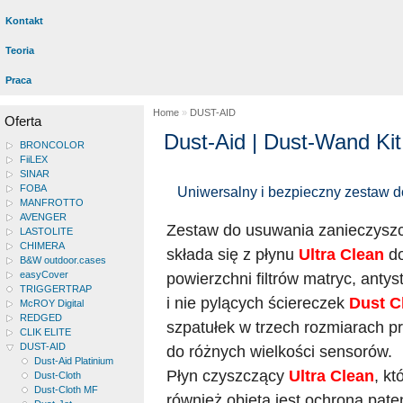
Kontakt
Teoria
Praca
Home
»
DUST-AID
Oferta
Dust-Aid | Dust-Wand Kit
BRONCOLOR
FiiLEX
SINAR
FOBA
Uniwersalny i bezpieczny zestaw 
MANFROTTO
AVENGER
Zestaw do usuwania zanieczysz
LASTOLITE
CHIMERA
składa się z płynu
Ultra Clean
do
B&W outdoor.cases
easyCover
powierzchni filtrów matryc, anty
TRIGGERTRAP
i nie pylących ściereczek
Dust C
McROY Digital
REDGED
szpatułek w trzech rozmiarach 
CLIK ELITE
DUST-AID
do różnych wielkości sensorów.
Dust-Aid Platinium
Płyn czyszczący
Ultra Clean
, kt
Dust-Cloth
Dust-Cloth MF
również objęta jest ochroną pat