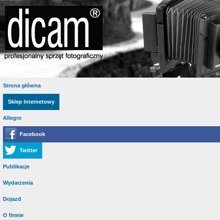
Strona główna
Sklep Internetowy
Allegro
Facebook
Twitter
Publikacje
Wydarzenia
Dojazd
O firmie