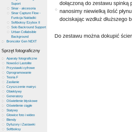
dołączoną do zestawu spinką p
Suport
Sinar - akcesoria
nanosimy niewielką ilość płynu
Sinar Capture Flow -
Funkcja Nakładki
dociskając wzdłuż dłuższego b
Softboksy Ezybox II
Solo Backround Support
Urban Collabsible
Do zestawu można dokupić ście
Background
Broncolor Gen NEXT
Sprzęt fotograficzny
Aparaty fotograficzne
Nowości Lastolite
Przystawki cyfrowe
Oprogramowanie
Teoria F
Zasilanie
Czyszczenie matryc
Obiektywy
Generatory
Oświetlenie błyskowe
Oświetlenie ciągłe
Statywy
Głowice foto i wideo
Blendy
Dyfuzory i Zastawki
Softboksy