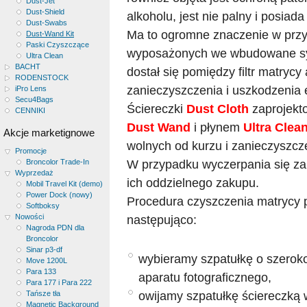
Dust-Jet
Dust-Shield
alkoholu, jest nie palny i posia
Dust-Swabs
Ma to ogromne znaczenie w prz
Dust-Wand Kit
Paski Czyszczące
wyposażonych we wbudowane sys
Ultra Clean
BACHT
dostał się pomiędzy filtr matrycy
RODENSTOCK
zanieczyszczenia i uszkodzenia
iPro Lens
Secu4Bags
Ściereczki
Dust Cloth
zaprojekto
CENNIKI
Dust Wand
i płynem
Ultra Clea
Akcje marketignowe
wolnych od kurzu i zanieczyszcz
Promocje
W przypadku wyczerpania się zap
Broncolor Trade-In
Wyprzedaż
ich oddzielnego zakupu.
Mobil Travel Kit (demo)
Power Dock (nowy)
Procedura czyszczenia matrycy 
Softboksy
Nowości
następująco:
Nagroda PDN dla
Broncolor
Sinar p3-df
wybieramy szpatułkę o szerok
Move 1200L
Para 133
aparatu fotograficznego,
Para 177 i Para 222
owijamy szpatułkę ściereczką 
Tańsze tła
Magnetic Background