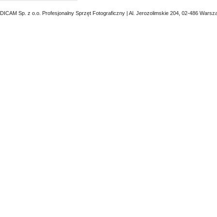
DICAM Sp. z o.o. Profesjonalny Sprzęt Fotograficzny | Al. Jerozolimskie 204, 02-486 Warsz