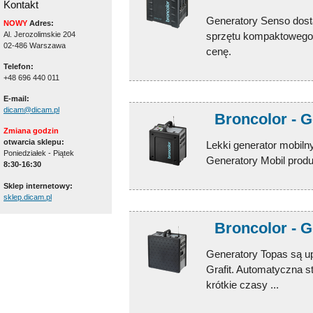
Kontakt
Generatory Senso dost
NOWY
Adres:
Al. Jerozolimskie 204
sprzętu kompaktowego.
02-486 Warszawa
cenę.
Telefon:
+48 696 440 011
E-mail:
dicam@dicam.pl
Broncolor - G
Zmiana godzin
otwarcia sklepu:
Lekki generator mobiln
Poniedziałek - Piątek
Generatory Mobil prod
8:30-16:30
Sklep internetowy:
sklep.dicam.pl
Broncolor - 
Generatory Topas są 
Grafit. Automatyczna s
krótkie czasy ...