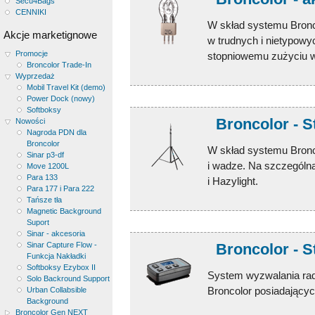
Secu4Bags
CENNIKI
W skład systemu Bronc
Akcje marketignowe
w trudnych i nietypowy
Promocje
stopniowemu zużyciu w 
Broncolor Trade-In
Wyprzedaż
Mobil Travel Kit (demo)
Power Dock (nowy)
Softboksy
Broncolor - S
Nowości
Nagroda PDN dla
Broncolor
W skład systemu Bronc
Sinar p3-df
i wadze. Na szczególn
Move 1200L
Para 133
i Hazylight.
Para 177 i Para 222
Tańsze tła
Magnetic Background
Suport
Sinar - akcesoria
Sinar Capture Flow -
Broncolor - 
Funkcja Nakładki
Softboksy Ezybox II
System wyzwalania rad
Solo Backround Support
Broncolor posiadający
Urban Collabsible
Background
Broncolor Gen NEXT