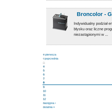
Broncolor - G
Indywidualny podział en
błysku oraz liczne pro
niezastąpionymi w ...
« pierwsza
‹ poprzednia
…
4
5
6
7
8
9
10
11
12
następna ›
ostatnia »