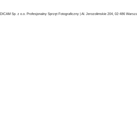
DICAM Sp. z o.o. Profesjonalny Sprzęt Fotograficzny | Al. Jerozolimskie 204, 02-486 Warsz