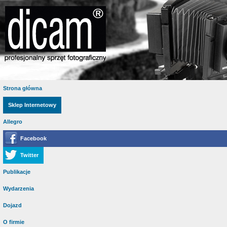
Strona główna
Sklep Internetowy
Allegro
Facebook
Twitter
Publikacje
Wydarzenia
Dojazd
O firmie