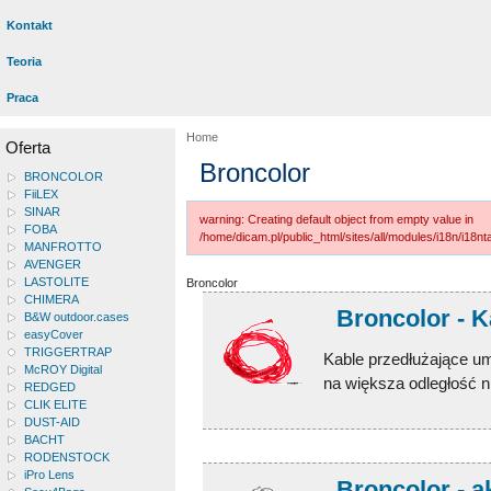
Kontakt
Teoria
Praca
Home
Oferta
Broncolor
BRONCOLOR
FiiLEX
SINAR
warning: Creating default object from empty value in
FOBA
/home/dicam.pl/public_html/sites/all/modules/i18n/i18
MANFROTTO
AVENGER
LASTOLITE
Broncolor
CHIMERA
Broncolor - K
B&W outdoor.cases
easyCover
TRIGGERTRAP
Kable przedłużające um
McROY Digital
na większa odległość n
REDGED
CLIK ELITE
DUST-AID
BACHT
RODENSTOCK
iPro Lens
Broncolor - a