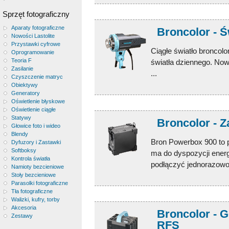
Sprzęt fotograficzny
Aparaty fotograficzne
Broncolor - Ś
Nowości Lastolite
Przystawki cyfrowe
Ciągłe światło broncolo
Oprogramowanie
Teoria F
światła dziennego. No
Zasilanie
...
Czyszczenie matryc
Obiektywy
Generatory
Oświetlenie błyskowe
Oświetlenie ciągłe
Statywy
Broncolor - 
Głowice foto i wideo
Blendy
Bron Powerbox 900 to p
Dyfuzory i Zastawki
Softboksy
ma do dyspozycji ener
Kontrola światła
podłączyć jednorazowo n
Namioty bezcieniowe
Stoły bezcieniowe
Parasolki fotograficzne
Tła fotograficzne
Walizki, kufry, torby
Akcesoria
Broncolor - 
Zestawy
RFS