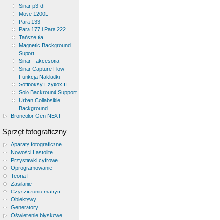
Sinar p3-df
Move 1200L
Para 133
Para 177 i Para 222
Tańsze tła
Magnetic Background
Suport
Sinar - akcesoria
Sinar Capture Flow -
Funkcja Nakładki
Softboksy Ezybox II
Solo Backround Support
Urban Collabsible
Background
Broncolor Gen NEXT
Sprzęt fotograficzny
Aparaty fotograficzne
Nowości Lastolite
Przystawki cyfrowe
Oprogramowanie
Teoria F
Zasilanie
Czyszczenie matryc
Obiektywy
Generatory
Oświetlenie błyskowe