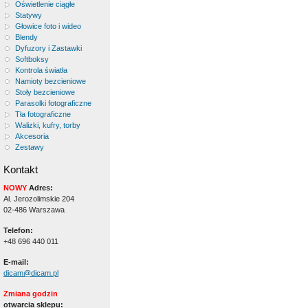
Oświetlenie ciągłe
Statywy
Głowice foto i wideo
Blendy
Dyfuzory i Zastawki
Softboksy
Kontrola światła
Namioty bezcieniowe
Stoły bezcieniowe
Parasolki fotograficzne
Tła fotograficzne
Walizki, kufry, torby
Akcesoria
Zestawy
Kontakt
NOWY
Adres:
Al. Jerozolimskie 204
02-486 Warszawa
Telefon:
+48 696 440 011
E-mail:
dicam@dicam.pl
Zmiana godzin
otwarcia sklepu: