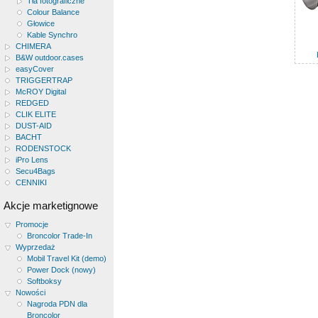
Tła fotograficzne
Colour Balance
Głowice
Kable Synchro
CHIMERA
B&W outdoor.cases
easyCover
TRIGGERTRAP
McROY Digital
REDGED
CLIK ELITE
DUST-AID
BACHT
RODENSTOCK
iPro Lens
Secu4Bags
CENNIKI
Akcje marketignowe
Promocje
Broncolor Trade-In
Wyprzedaż
Mobil Travel Kit (demo)
Power Dock (nowy)
Softboksy
Nowości
Nagroda PDN dla
Broncolor