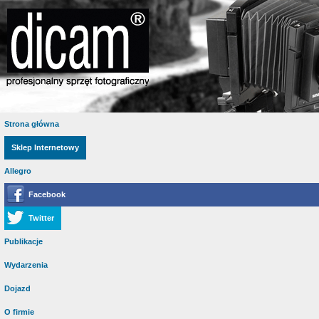
Strona główna
Sklep Internetowy
Allegro
Facebook
Twitter
Publikacje
Wydarzenia
Dojazd
O firmie