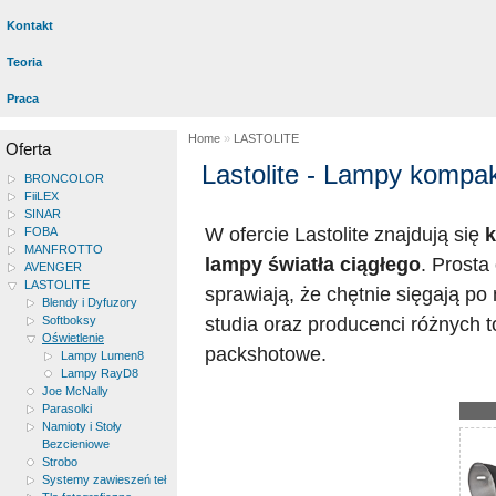
Kontakt
Teoria
Praca
Home
»
LASTOLITE
Oferta
Lastolite - Lampy kompak
BRONCOLOR
FiiLEX
SINAR
W ofercie Lastolite znajdują się
FOBA
MANFROTTO
lampy światła ciągłego
. Prosta
AVENGER
LASTOLITE
sprawiają, że chętnie sięgają 
Blendy i Dyfuzory
studia oraz producenci różnych 
Softboksy
Oświetlenie
packshotowe.
Lampy Lumen8
Lampy RayD8
Joe McNally
Parasolki
Namioty i Stoły
Bezcieniowe
Strobo
Systemy zawieszeń teł