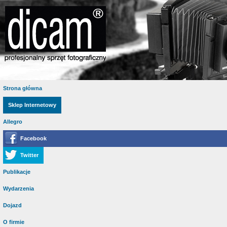
Strona główna
Sklep Internetowy
Allegro
Facebook
Twitter
Publikacje
Wydarzenia
Dojazd
O firmie