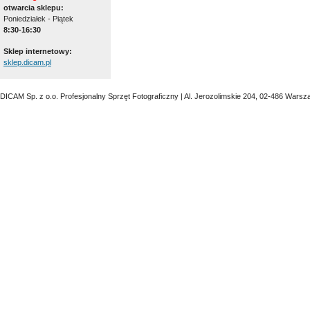
otwarcia sklepu:
Poniedziałek - Piątek
8:30-16:30
Sklep internetowy:
sklep.dicam.pl
DICAM Sp. z o.o. Profesjonalny Sprzęt Fotograficzny | Al. Jerozolimskie 204, 02-486 Warsz