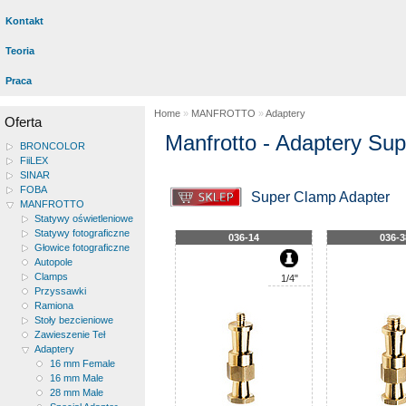
Kontakt
Teoria
Praca
Home
»
MANFROTTO
»
Adaptery
Oferta
Manfrotto - Adaptery Su
BRONCOLOR
FiiLEX
SINAR
FOBA
Super Clamp Adapter
MANFROTTO
Statywy oświetleniowe
Statywy fotograficzne
036-14
036-3
Głowice fotograficzne
Autopole
Clamps
1/4"
Przyssawki
Ramiona
Stoły bezcieniowe
Zawieszenie Teł
Adaptery
16 mm Female
16 mm Male
28 mm Male