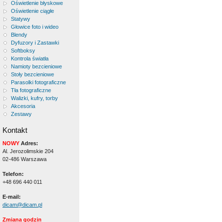
Oświetlenie błyskowe
Oświetlenie ciągłe
Statywy
Głowice foto i wideo
Blendy
Dyfuzory i Zastawki
Softboksy
Kontrola światła
Namioty bezcieniowe
Stoły bezcieniowe
Parasolki fotograficzne
Tła fotograficzne
Walizki, kufry, torby
Akcesoria
Zestawy
Kontakt
NOWY
Adres:
Al. Jerozolimskie 204
02-486 Warszawa
Telefon:
+48 696 440 011
E-mail:
dicam@dicam.pl
Zmiana godzin