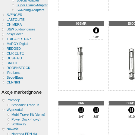
Special Adapter
Super Clamp Adapter
Swivelling Adapters
AVENGER
LASTOLITE
036MR
E60
CHIMERA
B&W outdoor.cases
easyCover
5/8"
TRIGGERTRAP
McROY Digital
REDGED
CLIK ELITE
DUST-AID
BACHT
RODENSTOCK
iPro Lens
Secu4Bags
CENNIKI
Akcje marketignowe
Promocje
066
066B
Broncolor Trade-In
Wyprzedaż
Mobil Travel Kit (demo)
1/4"
3/8"
M10
Power Dock (nowy)
Softboksy
Nowości
Nagroda PDN dla