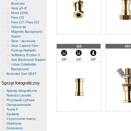
Broncolor
Sinar p3-df
Move 1200L
Para 133
Para 177 i Para 222
Tańsze tła
Magnetic Background
Suport
Sinar - akcesoria
Sinar Capture Flow -
119
264
Funkcja Nakładki
Softboksy Ezybox II
3/8"
1/4"
5/8"
Solo Backround Support
Urban Collabsible
Background
Broncolor Gen NEXT
Sprzęt fotograficzny
Aparaty fotograficzne
Nowości Lastolite
Przystawki cyfrowe
Oprogramowanie
Teoria F
Zasilanie
Czyszczenie matryc
Obiektywy
Generatory