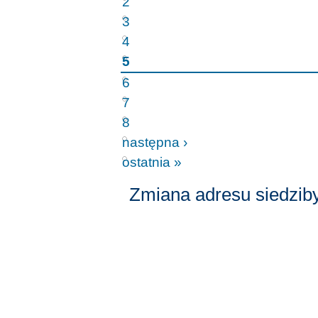
2
3
4
5
6
7
8
następna ›
ostatnia »
Zmiana adresu siedzib