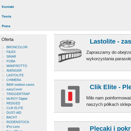
Kontakt
Teoria
Praca
Oferta
Lastolite - z
BRONCOLOR
Zapraszamy do obejrzen
FiiLEX
SINAR
wykorzystania parasole
FOBA
MANFROTTO
AVENGER
LASTOLITE
CHIMERA
B&W outdoor.cases
Clik Elite - P
easyCover
TRIGGERTRAP
Miło nam poinformować, ż
McROY Digital
REDGED
naszych półkach sklep
CLIK ELITE
DUST-AID
BACHT
RODENSTOCK
iPro Lens
Plecaki i pokr