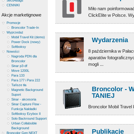
Secu4Bags
CENNIKI
Miło nam poinformować
Akcje marketignowe
ClickElite w Polsce. Wys
Promocje
Broncolor Trade-In
Wyprzedaż
Mobil Travel Kit (demo)
Wydarzenia
Power Dock (nowy)
Softboksy
8 października w Pała
Nowości
Nagroda PDN dla
aparatów fotograficzn
Broncolor
mogli ...
Sinar p3-df
Move 1200L
Para 133
Para 177 i Para 222
Tańsze tła
Broncolor - W
Magnetic Background
TANIEJ
Suport
Sinar - akcesoria
Sinar Capture Flow -
Broncolor Mobil Travel 
Funkcja Nakładki
Softboksy Ezybox II
Solo Backround Support
Urban Collabsible
Background
Publikacje
Broncolor Gen NEXT