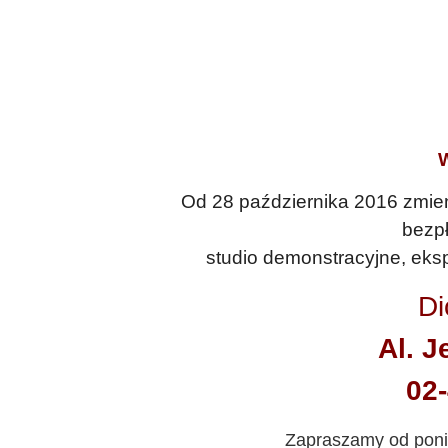
W
Od 28 października 2016 zmieni
bezpł
studio demonstracyjne, eksp
Di
Al. J
02
Zapraszamy od ponie