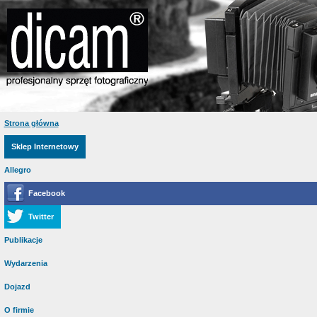
Strona główna
Sklep Internetowy
Allegro
Facebook
Twitter
Publikacje
Wydarzenia
Dojazd
O firmie