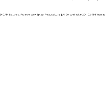
DICAM Sp. z o.o. Profesjonalny Sprzęt Fotograficzny | Al. Jerozolimskie 204, 02-486 Warsz