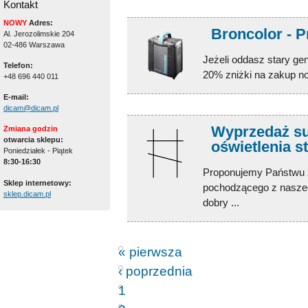
Kontakt
NOWY
Adres:
Broncolor - 
Al. Jerozolimskie 204
02-486 Warszawa
Jeżeli oddasz stary ge
Telefon:
20% zniżki na zakup no
+48 696 440 011
E-mail:
dicam@dicam.pl
Wyprzedaż su
Zmiana godzin
otwarcia sklepu:
oświetlenia s
Poniedziałek - Piątek
8:30-16:30
Proponujemy Państwu z
Sklep internetowy:
pochodzącego z naszeg
sklep.dicam.pl
dobry ...
« pierwsza
‹ poprzednia
1