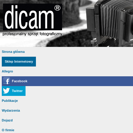
Strona główna
Sklep Internetowy
Allegro
Facebook
Twitter
Publikacje
Wydarzenia
Dojazd
O firmie