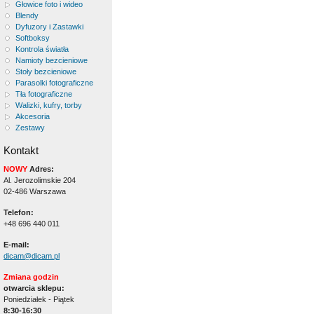
Głowice foto i wideo
Blendy
Dyfuzory i Zastawki
Softboksy
Kontrola światła
Namioty bezcieniowe
Stoły bezcieniowe
Parasolki fotograficzne
Tła fotograficzne
Walizki, kufry, torby
Akcesoria
Zestawy
Kontakt
NOWY
Adres:
Al. Jerozolimskie 204
02-486 Warszawa
Telefon:
+48 696 440 011
E-mail:
dicam@dicam.pl
Zmiana godzin
otwarcia sklepu:
Poniedziałek - Piątek
8:30-16:30