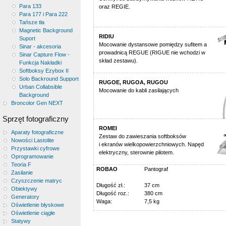
Para 133
oraz REGIE.
Para 177 i Para 222
Tańsze tła
Magnetic Background
RIDIU
Suport
Mocowanie dystansowe pomiędzy sufitem a
Sinar - akcesoria
prowadnicą REGUE (RIGUE nie wchodzi w
Sinar Capture Flow -
skład zestawu).
Funkcja Nakładki
Softboksy Ezybox II
Solo Backround Support
RUGOE, RUGOA, RUGOU
Urban Collabsible
Mocowanie do kabli zasilających
Background
Broncolor Gen NEXT
Sprzęt fotograficzny
ROMEI
Aparaty fotograficzne
Zestaw do zawieszania softboksów
Nowości Lastolite
i ekranów wielkopowierzchniowych. Napęd
Przystawki cyfrowe
elektryczny, sterownie pilotem.
Oprogramowanie
Teoria F
ROBAO
Pantograf
Zasilanie
Czyszczenie matryc
Długość zł.:
37 cm
Obiektywy
Długość roz.:
380 cm
Generatory
Waga:
7,5 kg
Oświetlenie błyskowe
Oświetlenie ciągłe
Statywy