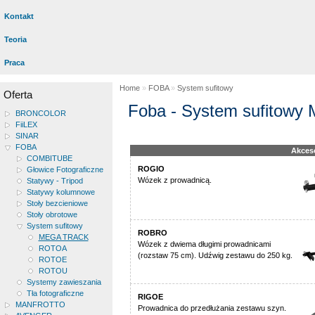
Kontakt
Teoria
Praca
Home
»
FOBA
»
System sufitowy
Oferta
Foba - System sufitow
BRONCOLOR
FiiLEX
SINAR
FOBA
Akces
COMBITUBE
ROGIO
Głowice Fotograficzne
Wózek z prowadnicą.
Statywy - Tripod
Statywy kolumnowe
Stoły bezcieniowe
Stoły obrotowe
System sufitowy
ROBRO
MEGA TRACK
Wózek z dwiema długimi prowadnicami
ROTOA
(rozstaw 75 cm). Udźwig zestawu do 250 kg.
ROTOE
ROTOU
Systemy zawieszania
Tła fotograficzne
RIGOE
MANFROTTO
Prowadnica do przedłużania zestawu szyn.