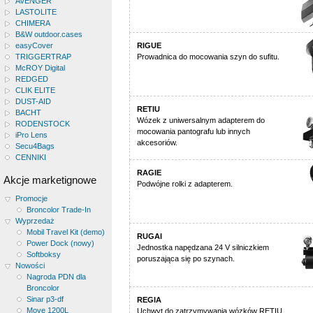
AVENGER
LASTOLITE
CHIMERA
B&W outdoor.cases
easyCover
RIGUE
TRIGGERTRAP
Prowadnica do mocowania szyn do sufitu.
McROY Digital
REDGED
CLIK ELITE
DUST-AID
RETIU
BACHT
Wózek z uniwersalnym adapterem do
RODENSTOCK
mocowania pantografu lub innych
iPro Lens
akcesoriów.
Secu4Bags
CENNIKI
RAGIE
Akcje marketignowe
Podwójne rolki z adapterem.
Promocje
Broncolor Trade-In
Wyprzedaż
Mobil Travel Kit (demo)
RUGAI
Power Dock (nowy)
Jednostka napędzana 24 V silniczkiem
Softboksy
poruszająca się po szynach.
Nowości
Nagroda PDN dla
Broncolor
Sinar p3-df
REGIA
Move 1200L
Uchwyt do zatrzymywania wózków RETIU