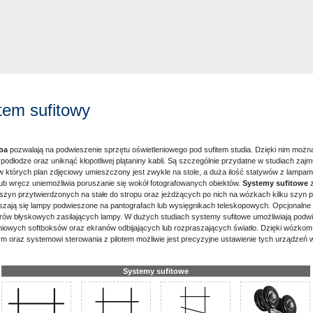
em sufitowy
ba
pozwalają na podwieszenie sprzętu oświetleniowego pod sufitem studia. Dzięki nim można
odłodze oraz uniknąć kłopotliwej plątaniny kabli. Są szczególnie przydatne w studiach zajmu
w których plan zdjęciowy umieszczony jest zwykle na stole, a duża ilość statywów z lampami
ub wręcz uniemożliwia poruszanie się wokół fotografowanych obiektów.
Systemy sufitowe
z
 szyn przytwierdzonych na stałe do stropu oraz jeżdżących po nich na wózkach kilku szyn
uszają się lampy podwieszone na pantografach lub wysięgnikach teleskopowych. Opcjonalne p
rów błyskowych zasilających lampy. W dużych studiach systemy sufitowe umożliwiają podw
niowych softboksów oraz ekranów odbijających lub rozpraszających światło. Dzięki wózko
 oraz systemowi sterowania z pilotem możliwie jest precyzyjne ustawienie tych urządzeń w 
Systemy sufitowe