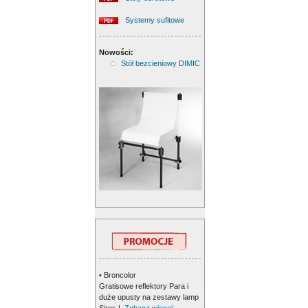
Systemy sufitowe
Nowości:
Stół bezcieniowy DIMIC
• Broncolor
Gratisowe reflektory Para i
duże upusty na zestawy lamp