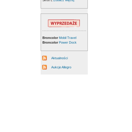
Siros L
Zobacz więcej.
Broncolor
Mobil Travel
Broncolor
Power Dock
Aktualności
Aukcje Allegro