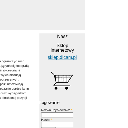
Nasz
Sklep
Internetowy
sklep.dicam.pl
 ograniczyć ilość
jących się fotografią
 i akcesoriami
wykle składają
 poprzecznych,
ółki umożliwiają
ieszanie oprócz lamp
m oraz wyciągarkom
określonej pozycji.
Logowanie
Nazwa użytkownika:
*
Hasło:
*