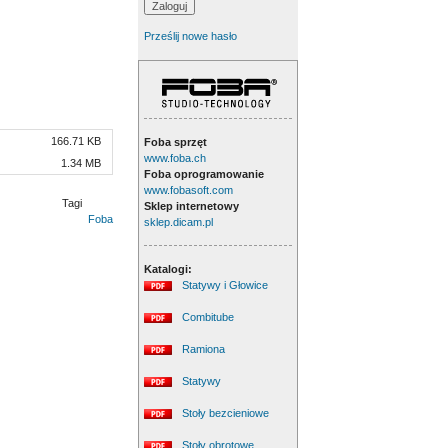
Prześlij nowe hasło
166.71 KB
Foba sprzęt
www.foba.ch
1.34 MB
Foba oprogramowanie
www.fobasoft.com
Tagi
Sklep internetowy
Foba
sklep.dicam.pl
Katalogi:
Statywy i Głowice
Combitube
Ramiona
Statywy
Stoły bezcieniowe
Stoły obrotowe