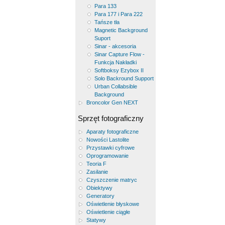
Para 133
Para 177 i Para 222
Tańsze tła
Magnetic Background
Suport
Sinar - akcesoria
Sinar Capture Flow -
Funkcja Nakładki
Softboksy Ezybox II
Solo Backround Support
Urban Collabsible
Background
Broncolor Gen NEXT
Sprzęt fotograficzny
Aparaty fotograficzne
Nowości Lastolite
Przystawki cyfrowe
Oprogramowanie
Teoria F
Zasilanie
Czyszczenie matryc
Obiektywy
Generatory
Oświetlenie błyskowe
Oświetlenie ciągłe
Statywy