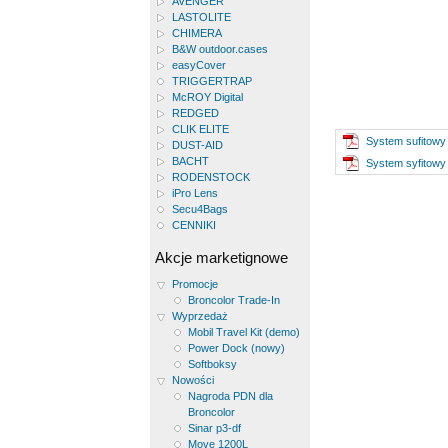
AVENGER
LASTOLITE
CHIMERA
B&W outdoor.cases
easyCover
TRIGGERTRAP
McROY Digital
REDGED
CLIK ELITE
System sufitowy 
DUST-AID
BACHT
System syfitowy 
RODENSTOCK
iPro Lens
Secu4Bags
CENNIKI
Akcje marketignowe
Promocje
Broncolor Trade-In
Wyprzedaż
Mobil Travel Kit (demo)
Power Dock (nowy)
Softboksy
Nowości
Nagroda PDN dla
Broncolor
Sinar p3-df
Move 1200L