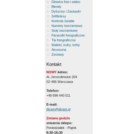
Głowice foto i wideo
Blendy
Dyfuzory i Zastawki
Softboksy
Kontrola światła
Namioty bezcieniowe
Stoły bezcieniowe
Parasolki fotograficzne
Tła fotograficzne
Walizki, kufry, torby
Akcesoria
Zestawy
Kontakt
NOWY
Adres:
Al. Jerozolimskie 204
02-486 Warszawa
Telefon:
+48 696 440 011
E-mail:
dicam@dicam.pl
Zmiana godzin
otwarcia sklepu:
Poniedziałek - Piątek
8:30-16:30