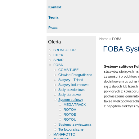
Kontakt
Teoria
Praca
Home
»
FOBA
Oferta
FOBA Syst
BRONCOLOR
FiiLEX
SINAR
FOBA
Systemy sufitowe Fo
COMBITUBE
statywów stojących na p
Głowice Fotograficzne
żywności i produktów, 
Statywy - Tripod
dodatkowymi utrudnia l
Statywy kolumnowe
się z dwóch lub trzech
Stoły bezcieniowe
po których z kolei por
Stoły obrotowe
podwieszenie generato
System sufitowy
także wielkopowierzch
MEGA TRACK
z napędem elektrycznym
ROTOA
ROTOE
ROTOU
Systemy zawieszania
Tła fotograficzne
MANFROTTO