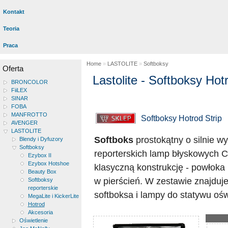
Kontakt
Teoria
Praca
Home
»
LASTOLITE
»
Softboksy
Oferta
Lastolite - Softboksy Hot
BRONCOLOR
FiiLEX
SINAR
FOBA
MANFROTTO
Softboksy Hotrod Strip
AVENGER
LASTOLITE
Softboks
prostokątny o silnie 
Blendy i Dyfuzory
Softboksy
reporterskich lamp błyskowych C
Ezybox II
Ezybox Hotshoe
klasyczną konstrukcję - powłoka 
Beauty Box
w pierścień. W zestawie znajduj
Softboksy
reporterskie
softboksa i lampy do statywu oś
MegaLite i KickerLite
Hotrod
Akcesoria
Oświetlenie