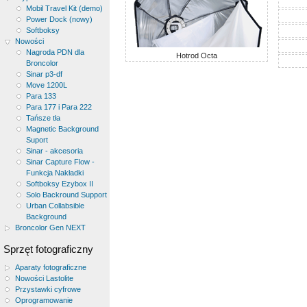
Mobil Travel Kit (demo)
Power Dock (nowy)
Softboksy
Nowości
Nagroda PDN dla
Hotrod Octa
Broncolor
Sinar p3-df
Move 1200L
Para 133
Para 177 i Para 222
Tańsze tła
Magnetic Background
Suport
Sinar - akcesoria
Sinar Capture Flow -
Funkcja Nakładki
Softboksy Ezybox II
Solo Backround Support
Urban Collabsible
Background
Broncolor Gen NEXT
Sprzęt fotograficzny
Aparaty fotograficzne
Nowości Lastolite
Przystawki cyfrowe
Oprogramowanie