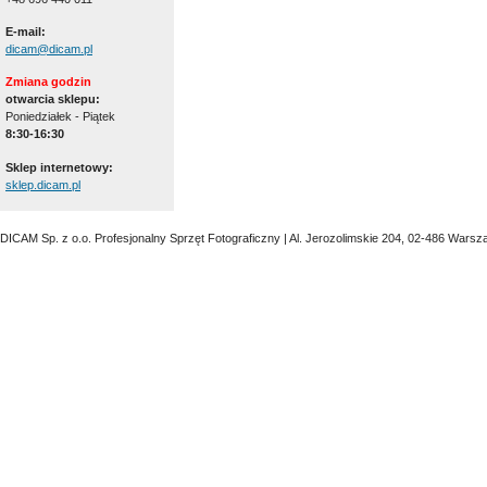
E-mail:
dicam@dicam.pl
Zmiana godzin
otwarcia sklepu:
Poniedziałek - Piątek
8:30-16:30
Sklep internetowy:
sklep.dicam.pl
DICAM Sp. z o.o. Profesjonalny Sprzęt Fotograficzny | Al. Jerozolimskie 204, 02-486 Warsz