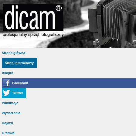
Strona główna
Sklep Internetowy
Allegro
Facebook
Twitter
Publikacje
Wydarzenia
Dojazd
O firmie