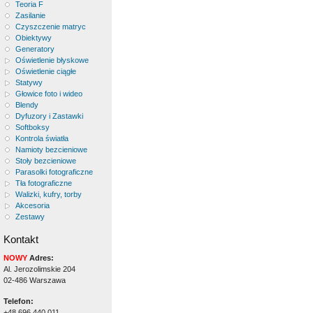
Teoria F
Zasilanie
Czyszczenie matryc
Obiektywy
Generatory
Oświetlenie błyskowe
Oświetlenie ciągłe
Statywy
Głowice foto i wideo
Blendy
Dyfuzory i Zastawki
Softboksy
Kontrola światła
Namioty bezcieniowe
Stoły bezcieniowe
Parasolki fotograficzne
Tła fotograficzne
Walizki, kufry, torby
Akcesoria
Zestawy
Kontakt
NOWY
Adres:
Al. Jerozolimskie 204
02-486 Warszawa
Telefon:
+48 696 440 011