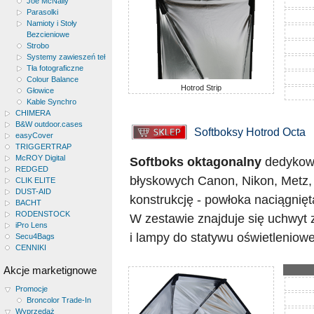
Joe McNally
Parasolki
Namioty i Stoły
Bezcieniowe
Strobo
Systemy zawieszeń teł
Tła fotograficzne
Colour Balance
Hotrod Strip
Głowice
Kable Synchro
CHIMERA
B&W outdoor.cases
Softboksy Hotrod Octa
easyCover
TRIGGERTRAP
McROY Digital
Softboks oktagonalny
dedykowa
REDGED
błyskowych Canon, Nikon, Metz,
CLIK ELITE
DUST-AID
konstrukcję - powłoka naciągnięt
BACHT
RODENSTOCK
W zestawie znajduje się uchwyt
iPro Lens
i lampy do statywu oświetlenio
Secu4Bags
CENNIKI
Akcje marketignowe
Promocje
Broncolor Trade-In
Wyprzedaż