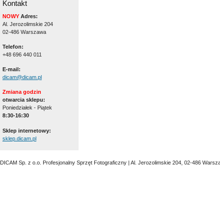
Kontakt
NOWY
Adres:
Al. Jerozolimskie 204
02-486 Warszawa
Telefon:
+48 696 440 011
E-mail:
dicam@dicam.pl
Zmiana godzin
otwarcia sklepu:
Poniedziałek - Piątek
8:30-16:30
Sklep internetowy:
sklep.dicam.pl
DICAM Sp. z o.o. Profesjonalny Sprzęt Fotograficzny | Al. Jerozolimskie 204, 02-486 Warsz