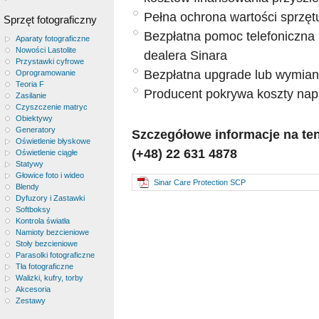
Pełna ochrona wartości sprzę
Sprzęt fotograficzny
Bezpłatna pomoc telefoniczna i
Aparaty fotograficzne
Nowości Lastolite
dealera Sinara
Przystawki cyfrowe
Bezpłatna upgrade lub wymian
Oprogramowanie
Teoria F
Producent pokrywa koszty napra
Zasilanie
Czyszczenie matryc
Obiektywy
Generatory
Szczegółowe informacje na te
Oświetlenie błyskowe
(+48) 22 631 4878
Oświetlenie ciągłe
Statywy
Głowice foto i wideo
Sinar Care Protection SCP
Blendy
Dyfuzory i Zastawki
Softboksy
Kontrola światła
Namioty bezcieniowe
Stoły bezcieniowe
Parasolki fotograficzne
Tła fotograficzne
Walizki, kufry, torby
Akcesoria
Zestawy