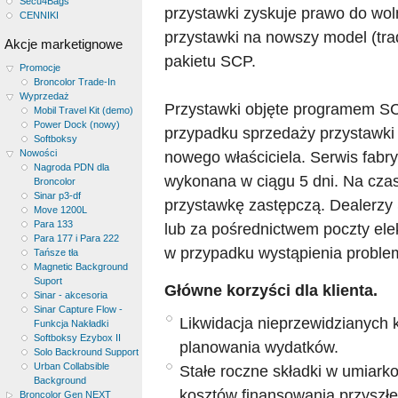
Secu4Bags
przystawki zyskuje prawo do woln
CENNIKI
przystawki na nowszy model (trad
Akcje marketignowe
pakietu SCP.
Promocje
Broncolor Trade-In
Wyprzedaż
Przystawki objęte programem S
Mobil Travel Kit (demo)
Power Dock (nowy)
przypadku sprzedaży przystawki
Softboksy
Nowości
nowego właściciela. Serwis fabr
Nagroda PDN dla
wykonana w ciągu 5 dni. Na czas
Broncolor
Sinar p3-df
przystawkę zastępczą. Dealerzy S
Move 1200L
Para 133
lub za pośrednictwem poczty ele
Para 177 i Para 222
w przypadku wystąpienia problem
Tańsze tła
Magnetic Background
Suport
Główne korzyści dla klienta.
Sinar - akcesoria
Sinar Capture Flow -
Likwidacja nieprzewidzianych
Funkcja Nakładki
Softboksy Ezybox II
planowania wydatków.
Solo Backround Support
Urban Collabsible
Stałe roczne składki w umiar
Background
kosztów finansowania przyszł
Broncolor Gen NEXT