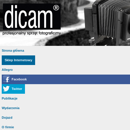
Strona główna
Sklep Internetowy
Allegro
Facebook
Twitter
Publikacje
Wydarzenia
Dojazd
O firmie