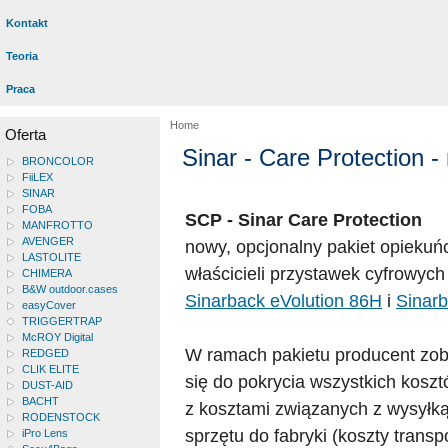
Kontakt
Teoria
Praca
Home
Oferta
Sinar - Care Protection -
BRONCOLOR
FiiLEX
SINAR
FOBA
SCP - Sinar Care Protection
MANFROTTO
AVENGER
nowy, opcjonalny pakiet opiekuń
LASTOLITE
właścicieli przystawek cyfrowych
CHIMERA
B&W outdoor.cases
Sinarback eVolution 86H
i
Sinar
easyCover
TRIGGERTRAP
McROY Digital
W ramach pakietu producent zo
REDGED
CLIK ELITE
się do pokrycia wszystkich kosz
DUST-AID
BACHT
z kosztami związanych z wysyłk
RODENSTOCK
sprzętu do fabryki (koszty trans
iPro Lens