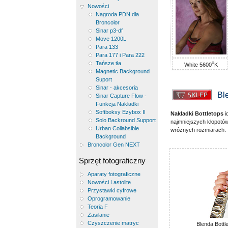
Nowości
Nagroda PDN dla
Broncolor
Sinar p3-df
Move 1200L
Para 133
Para 177 i Para 222
Tańsze tła
o
White 5600
K
Magnetic Background
Suport
Sinar - akcesoria
Bl
Sinar Capture Flow -
Funkcja Nakładki
Softboksy Ezybox II
Nakładki Bottletops
i
Solo Backround Support
najmniejszych kłopotów
Urban Collabsible
wróżnych rozmiarach.
Background
Broncolor Gen NEXT
Sprzęt fotograficzny
Aparaty fotograficzne
Nowości Lastolite
Przystawki cyfrowe
Oprogramowanie
Teoria F
Zasilanie
Czyszczenie matryc
Blenda Bottl