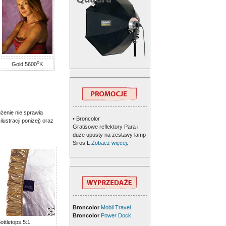
o
Gold 5600
K
ożenie nie sprawia
• Broncolor
ustracji poniżej) oraz
Gratisowe reflektory Para i
duże upusty na zestawy lamp
Siros L
Zobacz więcej.
Broncolor
Mobil Travel
Broncolor
Power Dock
ottletops 5:1