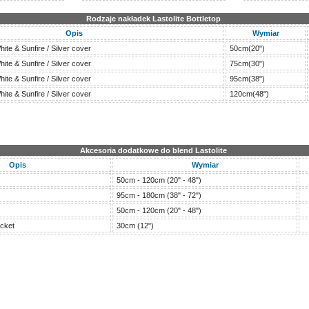
Rodzaje nakładek Lastolite Bottletop
Opis
Wymiar
hite & Sunfire / Silver cover
50cm(20")
hite & Sunfire / Silver cover
75cm(30")
hite & Sunfire / Silver cover
95cm(38")
hite & Sunfire / Silver cover
120cm(48")
Akcesoria dodatkowe do blend Lastolite
Opis
Wymiar
50cm - 120cm (20" - 48")
95cm - 180cm (38" - 72")
50cm - 120cm (20" - 48")
acket
30cm (12")