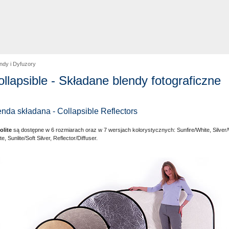
ndy i Dyfuzory
ollapsible - Składane blendy fotograficzne
enda składana - Collapsible Reflectors
olite
są dostępne w 6 rozmiarach oraz w 7 wersjach kolorystycznych: Sunfire/White, Silver/W
e, Sunlite/Soft Silver, Reflector/Diffuser.