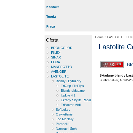
Kontakt
Teoria
Praca
Home
»
LASTOLITE
»
Ble
Oferta
Lastolite C
BRONCOLOR
FiiLEX
SINAR
FOBA
Bl
MANFROTTO
AVENGER
Składane blendy Last
LASTOLITE
Sunfire/Silver, Gold/Whit
Blendy i Dyfuzory
TriGrip i TriFlips
Blendy składane
UpLite 4:1
Ekrany Skylite Rapid
Triflector MkII
Softboksy
Oświetlenie
Joe McNally
Parasolki
Namioty i Stoły