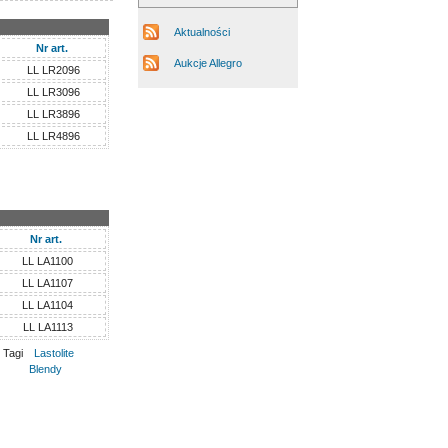
Aktualności
Nr art.
Aukcje Allegro
LL LR2096
LL LR3096
LL LR3896
LL LR4896
Nr art.
LL LA1100
LL LA1107
LL LA1104
LL LA1113
Tagi
Lastolite
Blendy