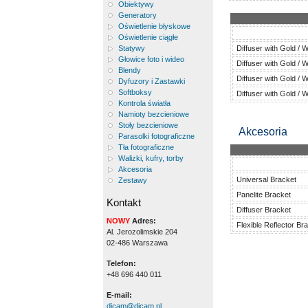
Obiektywy
Generatory
Oświetlenie błyskowe
Oświetlenie ciągłe
Statywy
Diffuser with Gold / W
Głowice foto i wideo
Diffuser with Gold / W
Blendy
Diffuser with Gold / W
Dyfuzory i Zastawki
Softboksy
Diffuser with Gold / W
Kontrola światła
Namioty bezcieniowe
Stoły bezcieniowe
Akcesoria
Parasolki fotograficzne
Tła fotograficzne
Walizki, kufry, torby
Akcesoria
Universal Bracket
Zestawy
Panelite Bracket
Kontakt
Diffuser Bracket
NOWY
Adres:
Flexible Reflector Br
Al. Jerozolimskie 204
02-486 Warszawa
Telefon:
+48 696 440 011
E-mail:
dicam@dicam.pl