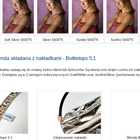
o
o
o
o
Soft Silver 5600
K
Silver 5600
K
Sunlite 5600
K
Sunfire 5600
K
enda składana z nakładkami - Bottletops 5:1
dealnie nadają się do zmiany koloru blend lub dyfuzorów. Są elastyczne dzięki czemu ich zał
. Dostępne są w 2 wersjach kolorystycznych Gold/White oraz Sunfire/Silver (porównanie na il
etops 5:1
Zdejmowanie nakładki
Blenda B