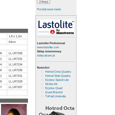
Prześlij nowe hasło
1,8 x 1,2m
64cm
Lastolite Profesional
www.lastolite.com
Sklep internetowy
06
LL LR7206
sklep.dicam.pl
31
LL LR7231
34
LL LR7234
Nowości:
36
LL LR7236
Hotrod Octa Quadra
41
LL LR7241
Hotrod Strip Quadra
Ezybox Speed-Lite
28
LL LR7228
Strobo Kit
07
LL LR7207
Ezybox Quad
Quad Bracket
TriFold Umbrella