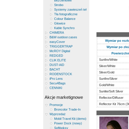
Bezcieniowe
Strobo
Systemy zawieszeń teł
Tła fotograficzne
Colour Balance
Głowice
Kable Synchro
CHIMERA
B&W outdoor.cases
Wymiar po rozł
easyCover
TRIGGERTRAP
Wymiar po zło
McROY Digital
Powierzchn
REDGED
Sunfire/White
CLIK ELITE
DUST-AID
Silver/White
BACHT
Silver/Gold
RODENSTOCK
iPro Lens
Sunfire/Silver
Secu4Bags
Gold/White
CENNIKI
Sunlite/Soft Silver
Akcje marketignowe
Reflector/Diffuser
Reflector Kit 76cm (30
Promocje
Broncolor Trade-In
Wyprzedaż
Mobil Travel Kit (demo)
Power Dock (nowy)
Softboksy