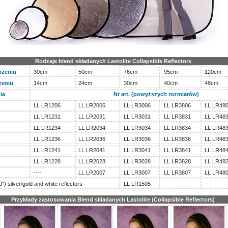
Rodzaje blend składanych Lastolite Collapsible Reflectors
ożeniu
30cm
50cm
76cm
95cm
120cm
żeniu
14cm
24cm
30cm
40cm
48cm
ia
Nr art. (powyższych rozmiarów)
LL LR1206
LL LR2006
LL LR3006
LL LR3806
LL LR48
LL LR1231
LL LR2031
LL LR3031
LL LR3831
LL LR48
LL LR1234
LL LR2034
LL LR3034
LL LR3834
LL LR48
LL LR1236
LL LR2036
LL LR3036
LL LR3836
LL LR48
LL LR1241
LL LR2041
LL LR3041
LL LR3841
LL LR48
LL LR1228
LL LR2028
LL LR3028
LL LR3828
LL LR48
----
LL LR2007
LL LR3007
LL LR3807
LL LR48
") silver/gold and white reflectors
LL LR1505
Przykłady zastosowania Blend składanych Lastolite (Collapsible Reflectors)