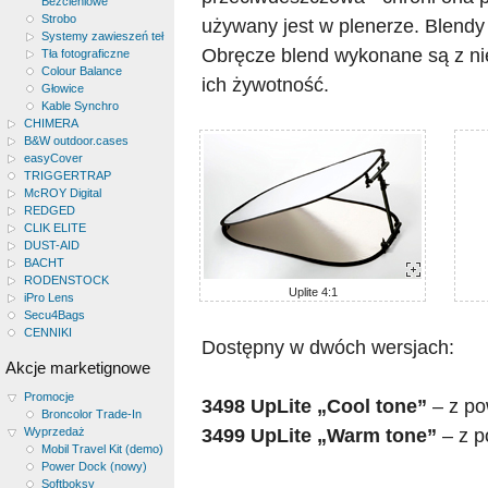
Bezcieniowe
Strobo
używany jest w plenerze. Blendy
Systemy zawieszeń teł
Obręcze blend wykonane są z nie
Tła fotograficzne
Colour Balance
ich żywotność.
Głowice
Kable Synchro
CHIMERA
B&W outdoor.cases
easyCover
TRIGGERTRAP
McROY Digital
REDGED
CLIK ELITE
DUST-AID
BACHT
RODENSTOCK
Uplite 4:1
iPro Lens
Secu4Bags
CENNIKI
Dostępny w dwóch wersjach:
Akcje marketignowe
Promocje
3498 UpLite „Cool tone”
– z pow
Broncolor Trade-In
3499 UpLite „Warm tone”
– z po
Wyprzedaż
Mobil Travel Kit (demo)
Power Dock (nowy)
Softboksy