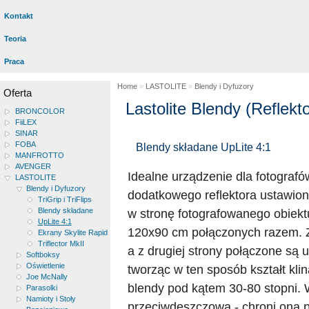
Kontakt
Teoria
Praca
Home
»
LASTOLITE
»
Blendy i Dyfuzory
Oferta
Lastolite Blendy (Reflekt
BRONCOLOR
FiiLEX
SINAR
FOBA
Blendy składane UpLite 4:1
MANFROTTO
AVENGER
Idealne urządzenie dla fotografó
LASTOLITE
Blendy i Dyfuzory
dodatkowego reflektora ustawion
TriGrip i TriFlips
Blendy składane
w stronę fotografowanego obiek
UpLite 4:1
120x90 cm połączonych razem. Z 
Ekrany Skylite Rapid
Triflector MkII
a z drugiej strony połączone są
Softboksy
Oświetlenie
tworząc w ten sposób kształt kli
Joe McNally
blendy pod kątem 30-80 stopni.
Parasolki
Namioty i Stoły
przeciwdeszczowa - chroni ona 