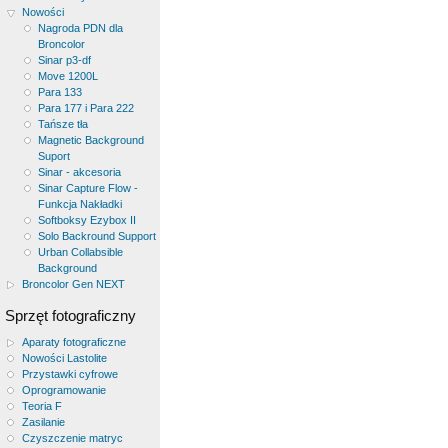
Nowości
Nagroda PDN dla
Broncolor
Sinar p3-df
Move 1200L
Para 133
Para 177 i Para 222
Tańsze tła
Magnetic Background
Suport
Sinar - akcesoria
Sinar Capture Flow -
Funkcja Nakładki
Softboksy Ezybox II
Solo Backround Support
Urban Collabsible
Background
Broncolor Gen NEXT
Sprzęt fotograficzny
Aparaty fotograficzne
Nowości Lastolite
Przystawki cyfrowe
Oprogramowanie
Teoria F
Zasilanie
Czyszczenie matryc