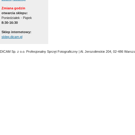
Zmiana godzin
otwarcia sklepu:
Poniedziałek - Piątek
8:30-16:30
Sklep internetowy:
sklep.dicam.pl
DICAM Sp. z o.o. Profesjonalny Sprzęt Fotograficzny | Al. Jerozolimskie 204, 02-486 Warsz