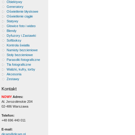
Obiektywy
Generatory
Oświetlenie błyskowe
Oświetlenie ciągłe
Statywy
Głowice foto i wideo
Blendy
Dyfuzory i Zastawki
Softboksy
Kontrola światła
Namioty bezcieniowe
Stoły bezcieniowe
Parasolki fotograficzne
Tła fotograficzne
Walizki, kufry, torby
Akcesoria
Zestawy
Kontakt
NOWY
Adres:
Al. Jerozolimskie 204
02-486 Warszawa
Telefon:
+48 696 440 011
E-mail:
dicam@dicam.pl