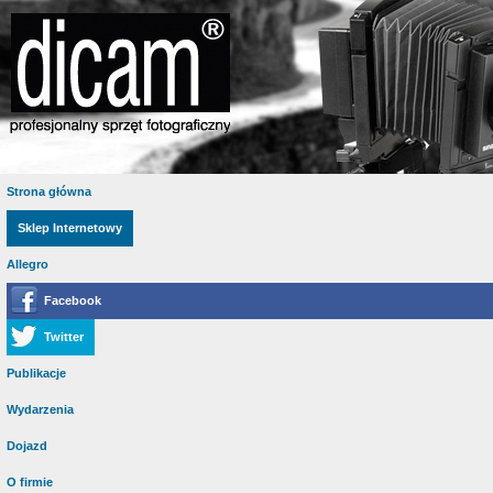
Strona główna
Sklep Internetowy
Allegro
Facebook
Twitter
Publikacje
Wydarzenia
Dojazd
O firmie